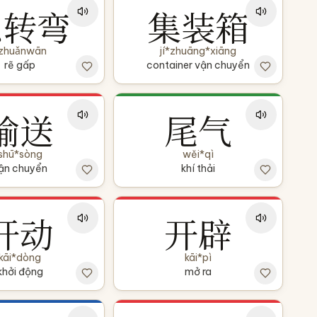
急转弯
集装箱
ízhuǎnwān
jí*zhuāng*xiāng
rẽ gấp
container vận chuyển
输送
尾气
shū*sòng
wěi*qì
ận chuyển
khí thải
开动
开辟
kāi*dòng
kāi*pì
khởi động
mở ra