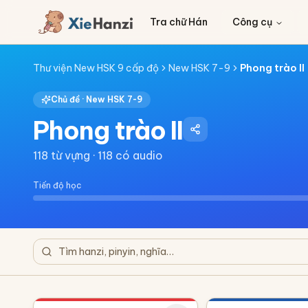
Tra chữ Hán
Công cụ
Thư viện New HSK 9 cấp độ
New HSK 7-9
Phong trào II
Chủ đề ·
New HSK 7-9
Phong trào II
118
từ vựng ·
118
có audio
Tiến độ học