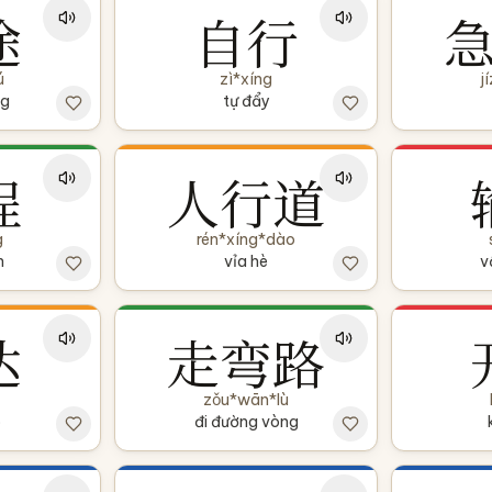
途
自行
ú
zì*xíng
j
ng
tự đẩy
程
人行道
g
rén*xíng*dào
h
vỉa hè
v
达
走弯路
zǒu*wān*lù
p
đi đường vòng