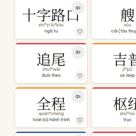
十字路口
艘
shí*zì lù*kǒu
sōu
ngã tư
cái (tàu thu
追尾
吉
zhuī*wěi
jí*pǔ
đuôi theo
xe Jeep
全程
枢
quán*chéng
shū*niǔ
toàn bộ hành trình
trục