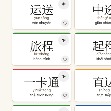
运送
中
yùn sòng
zhōng*t
vận chuyển
giữa chừ
旅程
起
lǚ*chéng
qǐ*chén
hành trình
khởi hàn
一卡通
直
yī*kǎ*tōng
zhí*dá
thẻ toàn năng
trực tiế