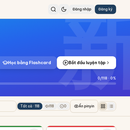
Đăng nhập
Đăng ký
Học bằng Flashcard
Bắt đầu luyện tập
0
/
118
·
0
%
Tất cả ·
118
118
0
Ẩn pinyin