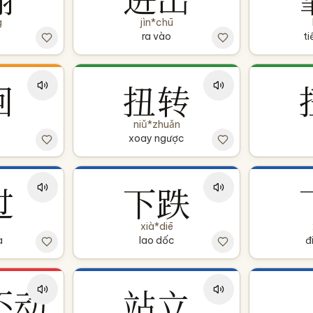
g
jìn*chū
ra vào
ti
回
扭转
niǔ*zhuǎn
xoay ngược
过
下跌
ò
xià*diē
a
lao dốc
đ
不动
站立