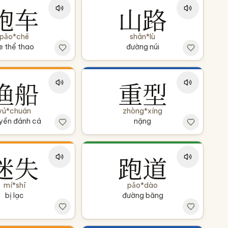
跑车
山路
pǎo*chē
shān*lù
e thể thao
đường núi
渔船
重型
yú*chuán
zhòng*xíng
yền đánh cá
nặng
迷失
跑道
mí*shī
pǎo*dào
bị lạc
đường băng