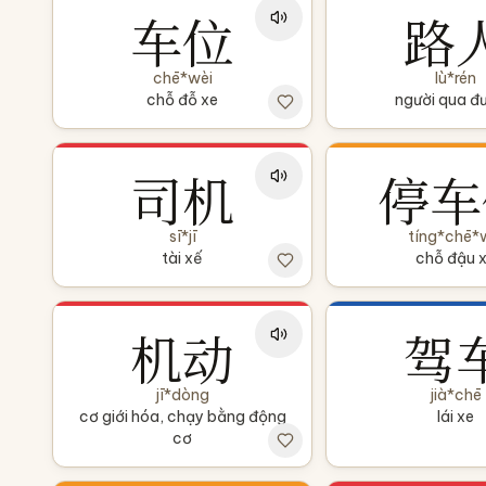
车位
路
chē*wèi
lù*rén
chỗ đỗ xe
người qua đ
司机
停车
sī*jī
tíng*chē*
tài xế
chỗ đậu 
机动
驾
jī*dòng
jià*chē
cơ giới hóa, chạy bằng động
lái xe
cơ