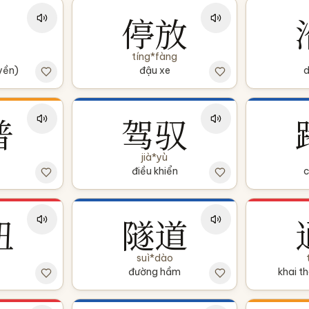
停放
tíng*fàng
yền)
đậu xe
d
普
驾驭
jià*yù
điều khiển
c
纽
隧道
suì*dào
đường hầm
khai t