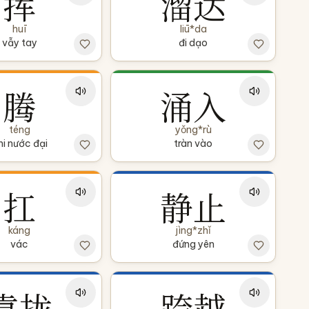
挥
溜达
huī
liū*da
vẫy tay
đi dạo
腾
涌入
téng
yǒng*rù
hi nước đại
tràn vào
扛
静止
káng
jìng*zhǐ
vác
đứng yên
靠拢
跨越