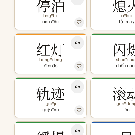
停泊
熄
tíng*bó
xī*huǒ
neo đậu
tắt máy
红灯
闪
hóng*dēng
shǎn*shu
đèn đỏ
nhấp nhá
轨迹
滚
guǐ*jì
gǔn*dòn
quỹ đạo
lăn