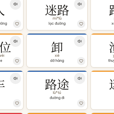
人
迷路
mí*lù
ường
lạc đường
x
位
卸
wèi
xiè
xe
dỡ hàng
thu
车
路途
lù*tú
đường đi