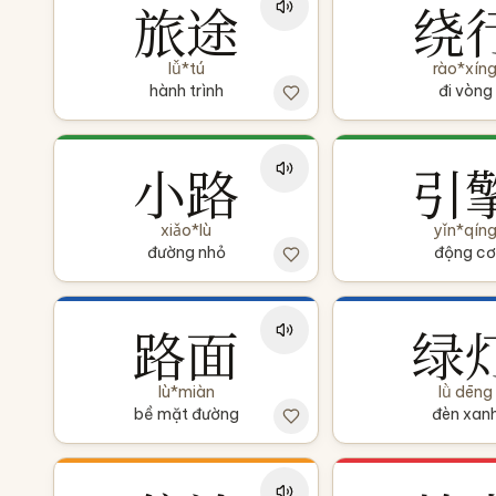
旅途
绕
lǚ*tú
rào*xín
hành trình
đi vòng
小路
引
xiǎo*lù
yǐn*qín
đường nhỏ
động cơ
路面
绿
lù*miàn
lǜ dēng
bề mặt đường
đèn xan