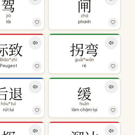
驾
闸
jià
zhá
lái
phanh
标致
拐弯
Biāo*zhì
guǎi*wān
Peugeot
rẽ
后退
缓
hòu*tuì
huǎn
rút lui
làm chậm lại