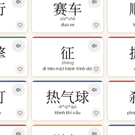
行
赛车
g
sài*chē
đua xe
t
擎
征
g
zhēng
đi trên một hành trình dài
灯
热气球
rè*qì*qiú
h
khinh khí cầu
pha