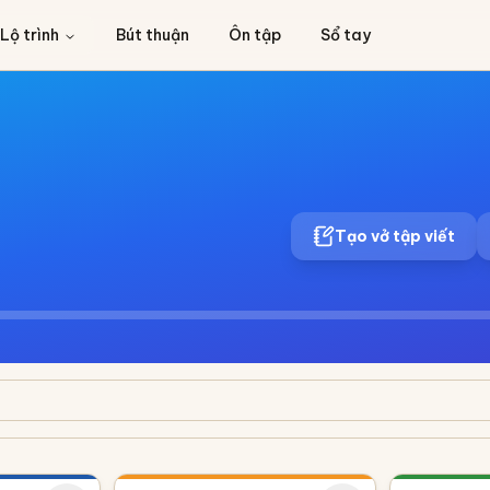
Lộ trình
Bút thuận
Ôn tập
Sổ tay
Tạo vở tập viết