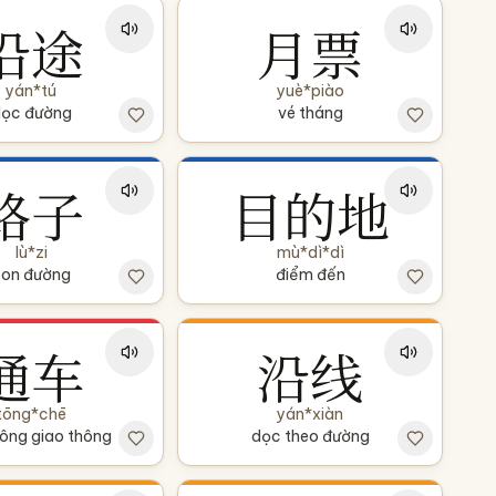
沿途
月票
yán*tú
yuè*piào
ọc đường
vé tháng
路子
目的地
lù*zi
mù*dì*dì
on đường
điểm đến
通车
沿线
tōng*chē
yán*xiàn
hông giao thông
dọc theo đường