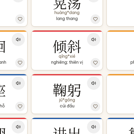
晃荡
huàng*dang
lang thang
徊
倾斜
qīng*xié
anh
nghiêng; thiên vị
p
座
鞠躬
jū*gōng
chỗ
cúi đầu
翔
进出