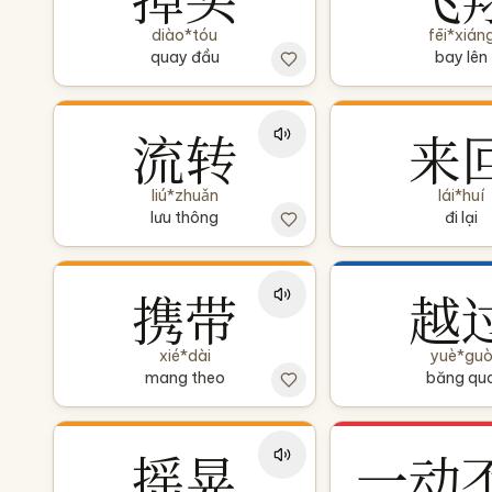
diào*tóu
fēi*xián
quay đầu
bay lên
流转
来
liú*zhuǎn
lái*huí
lưu thông
đi lại
携带
越
xié*dài
yuè*gu
mang theo
băng qu
摇晃
一动