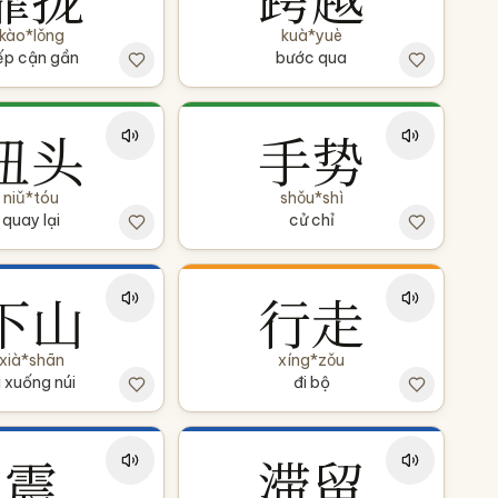
kào*lǒng
kuà*yuè
ếp cận gần
bước qua
扭头
手势
niǔ*tóu
shǒu*shì
quay lại
cử chỉ
下山
行走
xià*shān
xíng*zǒu
i xuống núi
đi bộ
震
滞留