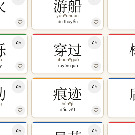
火
游船
yóu*chuán
du thuyền
烁
穿过
ò
chuān*guò
y
xuyên qua
动
痕迹
g
hén*jì
dấu vết