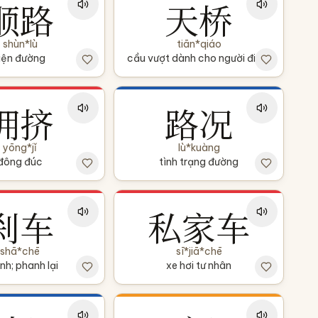
顺路
天桥
shùn*lù
tiān*qiáo
iện đường
cầu vượt dành cho người đi bộ
拥挤
路况
yōng*jǐ
lù*kuàng
đông đúc
tình trạng đường
刹车
私家车
shā*chē
sī*jiā*chē
nh; phanh lại
xe hơi tư nhân