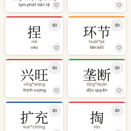
lạm phát tiền tệ
捏
环节
niē
huán*jié
véo
liên kết
兴旺
垄断
xīng*wàng
lǒng*duàn
thịnh vượng
độc quyền
扩充
掏
kuò*chōng
tāo