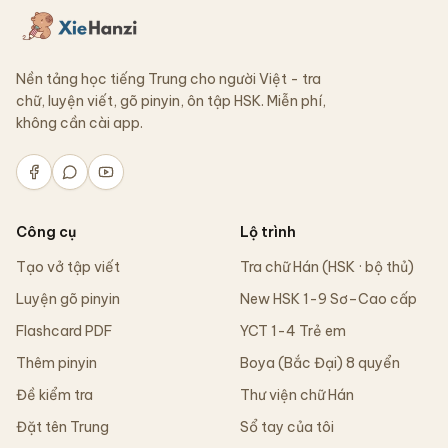
Nền tảng học tiếng Trung cho người Việt - tra
chữ, luyện viết, gõ pinyin, ôn tập HSK. Miễn phí,
không cần cài app.
Công cụ
Lộ trình
Tạo vở tập viết
Tra chữ Hán (HSK · bộ thủ)
Luyện gõ pinyin
New HSK 1-9 Sơ–Cao cấp
Flashcard PDF
YCT 1-4 Trẻ em
Thêm pinyin
Boya (Bắc Đại) 8 quyển
Đề kiểm tra
Thư viện chữ Hán
Đặt tên Trung
Sổ tay của tôi