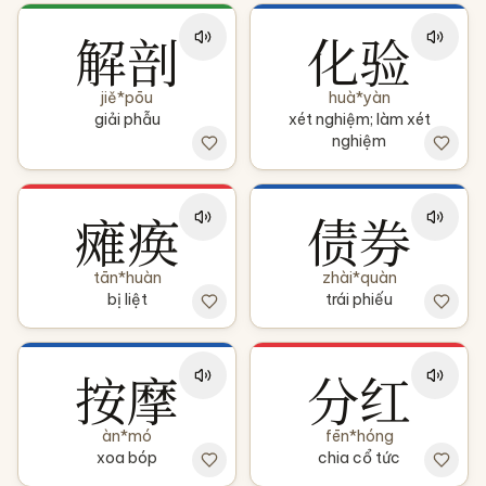
解剖
化验
jiě*pōu
huà*yàn
giải phẫu
xét nghiệm; làm xét
nghiệm
瘫痪
债券
tān*huàn
zhài*quàn
bị liệt
trái phiếu
按摩
分红
àn*mó
fēn*hóng
xoa bóp
chia cổ tức