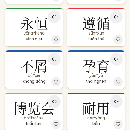
永恒
遵循
yǒng*héng
zūn*xún
vĩnh cửu
tuân thủ
不屑
孕育
bù*xiè
yùn*yù
không đáng
thai nghén
博览会
耐用
bó*lǎn*huì
nài*yòng
triển lãm
bền