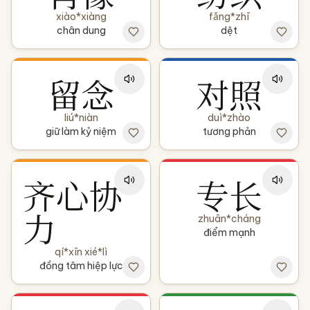
xiào*xiàng
fǎng*zhī
chân dung
dệt
留念
对照
liú*niàn
duì*zhào
giữ làm kỷ niệm
tương phản
齐心协
专长
力
zhuān*cháng
điểm mạnh
qí*xīn xié*lì
đồng tâm hiệp lực