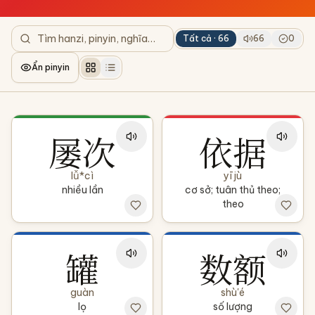
Tất cả ·
66
66
0
Ẩn pinyin
屡次
依据
lǚ*cì
yī jù
nhiều lần
cơ sở; tuân thủ theo;
theo
罐
数额
guàn
shù'é
lọ
số lượng