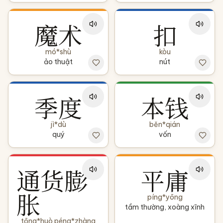
魔术
扣
mó*shù
kòu
ảo thuật
nút
季度
本钱
jì*dù
běn*qián
quý
vốn
通货膨
平庸
胀
píng*yōng
tầm thường, xoàng xĩnh
tōng*huò péng*zhàng