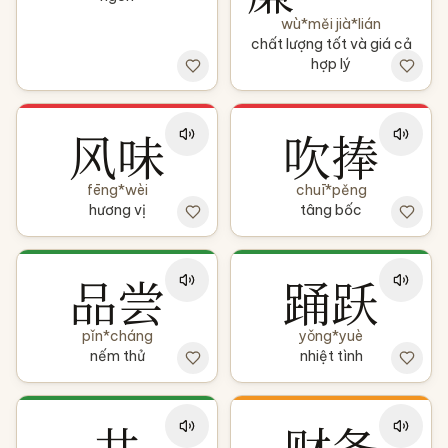
wù*měi jià*lián
chất lượng tốt và giá cả
hợp lý
风味
吹捧
fēng*wèi
chuī*pěng
hương vị
tâng bốc
品尝
踊跃
pǐn*cháng
yǒng*yuè
nếm thử
nhiệt tình
井
财务