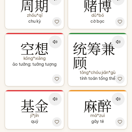
周期
赌博
zhōu*qī
dǔ*bó
chu kỳ
cờ bạc
空想
统筹兼
顾
kōng*xiǎng
ảo tưởng; tưởng tượng
tǒng*chóu jiān*gù
tính toán tổng thể
基金
麻醉
jī*jīn
má*zuì
quỹ
gây tê