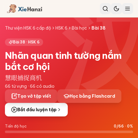
Thư viện HSK 6 cấp độ
HSK 6
Bài học
Bài
38
Bài
38
·
HSK 6
Nhãn quan tinh tường nắm
bắt cơ hội
慧眼捕捉商机
66
từ vựng ·
66
có audio
Tạo vở tập viết
Học bằng Flashcard
Bắt đầu luyện tập
Tiến độ học
0
/
66
·
0
%