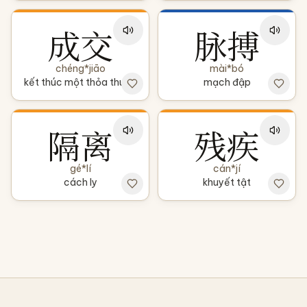
成交
脉搏
chéng*jiāo
mài*bó
kết thúc một thỏa thuận
mạch đập
隔离
残疾
gé*lí
cán*jí
cách ly
khuyết tật