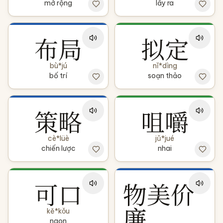
mở rộng
lấy ra
布局
拟定
bù*jú
nǐ*dìng
bố trí
soạn thảo
策略
咀嚼
cè*lüè
jǔ*jué
chiến lược
nhai
可口
物美价
廉
kě*kǒu
ngon