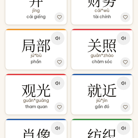
jǐng
cái*wù
cái giếng
tài chính
局部
关照
jú*bù
guān*zhào
phần
chăm sóc
观光
就近
guān*guāng
jiù*jìn
tham quan
gần đó
肖像
纺织