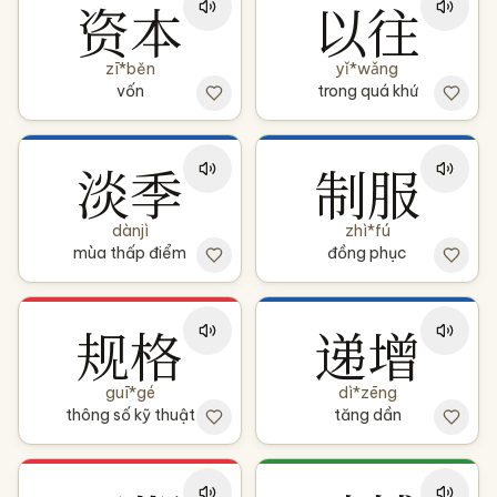
资本
以往
zī*běn
yǐ*wǎng
vốn
trong quá khứ
淡季
制服
dànjì
zhì*fú
mùa thấp điểm
đồng phục
规格
递增
guī*gé
dì*zēng
thông số kỹ thuật
tăng dần