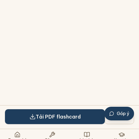
Góp ý
Tải PDF flashcard
Chia sẻ