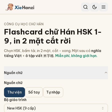
CÔNG CỤ HỌC CHỮ HÁN
Flashcard chữ Hán HSK 1-
9, in 2 mặt cắt rời
Chọn HSK, bấm tải, in 2 mặt, cắt - xong. Mặt sau có
nghĩa
tiếng Việt
+
ô tập viết 米字格
.
Miễn phí, không giới hạn.
Nguồn chữ
Nguồn chữ
Thư viện
Sổ tay
Tự nhập
Bộ giáo trình
New HSK (9 cấp)