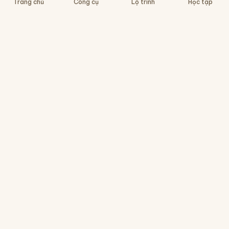
Trang chủ
Công cụ
Lộ trình
Học tập
Nền tảng học tiếng Trung cho người Việt - tra
chữ, luyện viết, gõ pinyin, ôn tập HSK. Miễn phí,
không cần cài app.
Công cụ
Lộ trình