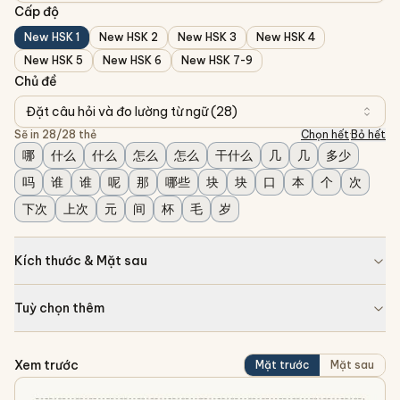
Cấp độ
New HSK 1
New HSK 2
New HSK 3
New HSK 4
New HSK 5
New HSK 6
New HSK 7-9
Chủ đề
Đặt câu hỏi và đo lường từ ngữ
(
28
)
Sẽ in
28
/
28
thẻ
Chọn hết
·
Bỏ hết
哪
什么
什么
怎么
怎么
干什么
几
几
多少
吗
谁
谁
呢
那
哪些
块
块
口
本
个
次
下次
上次
元
间
杯
毛
岁
Kích thước & Mặt sau
Tuỳ chọn thêm
Xem trước
Mặt trước
Mặt sau