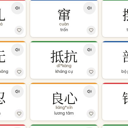
扎
窜
há
cuàn
trốn
无
抵抗
dǐ*kàng
hông
kháng cự
bộ 
忍
良心
liáng*xīn
n
lương tâm