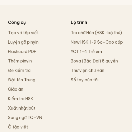
Công cụ
Lộ trình
Tạo vở tập viết
Tra chữ Hán (HSK · bộ thủ)
Luyện gõ pinyin
New HSK 1-9 Sơ–Cao cấp
Flashcard PDF
YCT 1-4 Trẻ em
Thêm pinyin
Boya (Bắc Đại) 8 quyển
Đề kiểm tra
Thư viện chữ Hán
Đặt tên Trung
Sổ tay của tôi
Giáo án
Kiểm tra HSK
Xuất nhật bút
Song ngữ TQ-VN
Ô tập viết