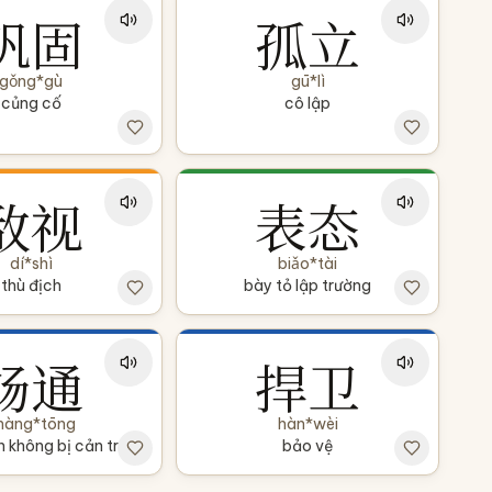
巩固
孤立
gǒng*gù
gū*lì
củng cố
cô lập
敌视
表态
dí*shì
biǎo*tài
thù địch
bày tỏ lập trường
畅通
捍卫
hàng*tōng
hàn*wèi
n không bị cản trở
bảo vệ