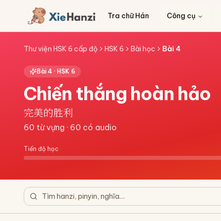
Tra chữ Hán
Công cụ
Thư viện HSK 6 cấp độ
HSK 6
Bài học
Bài
4
Bài
4
·
HSK 6
Chiến thắng hoàn hảo
完美的胜利
60
từ vựng ·
60
có audio
Tiến độ học