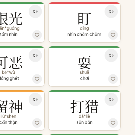
眼光
盯
ǎn*guāng
dīng
tầm nhìn
nhìn chằm chằm
可恶
耍
kě*wù
shuǎ
đáng ghét
chơi
留神
打猎
liú*shén
dǎ*liè
cẩn thận
săn bắn