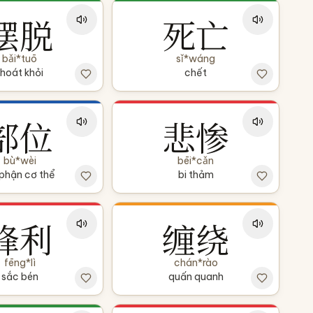
摆脱
死亡
bǎi*tuō
sǐ*wáng
thoát khỏi
chết
部位
悲惨
bù*wèi
bēi*cǎn
phận cơ thể
bi thảm
锋利
缠绕
fēng*lì
chán*rào
sắc bén
quấn quanh