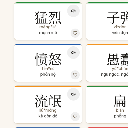
猛烈
子
měng*liè
zǐ*dàn
mạnh mẽ
viên đạn
愤怒
愚
fèn*nù
yú*chǔ
phẫn nộ
ngu ngốc, ng
流氓
扁
liú*máng
biǎn
kẻ côn đồ
phẳng