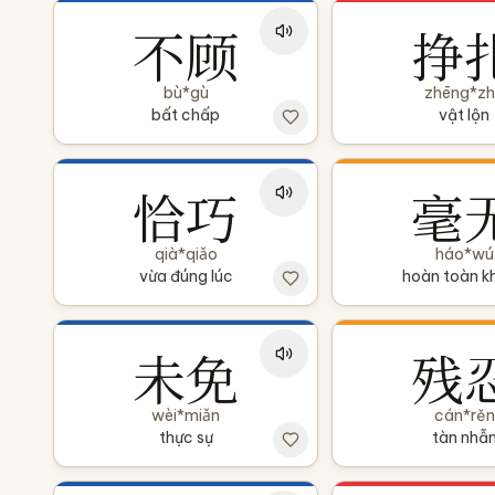
不顾
挣
bù*gù
zhēng*z
bất chấp
vật lộn
恰巧
毫
qià*qiǎo
háo*wú
vừa đúng lúc
hoàn toàn k
未免
残
wèi*miǎn
cán*rěn
thực sự
tàn nhẫ