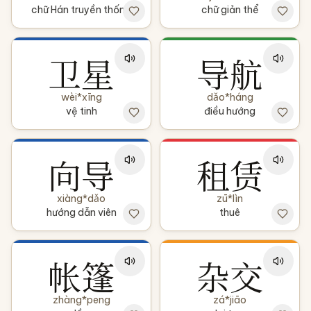
chữ Hán truyền thống
chữ giản thể
卫星
导航
wèi*xīng
dǎo*háng
vệ tinh
điều hướng
向导
租赁
xiàng*dǎo
zū*lìn
hướng dẫn viên
thuê
帐篷
杂交
zhàng*peng
zá*jiāo