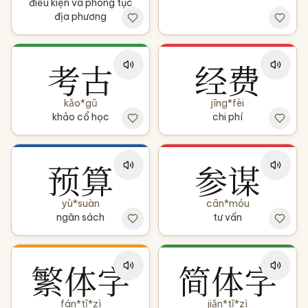
điều kiện và phong tục
địa phương
考古
经费
kǎo*gǔ
jīng*fèi
khảo cổ học
chi phí
预算
参谋
yù*suàn
cān*móu
ngân sách
tư vấn
繁体字
简体字
fán*tǐ*zì
jiǎn*tǐ*zì