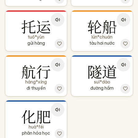
托运
轮船
tuō*yùn
lún*chuán
gửi hàng
tàu hơi nước
航行
隧道
háng*xíng
suì*dào
đi thuyền
đường hầm
化肥
huà*féi
phân hóa học