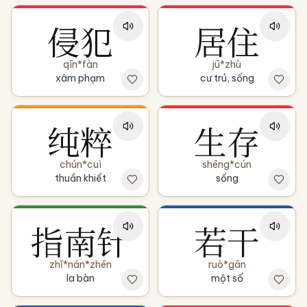
侵犯
居住
qīn*fàn
jū*zhù
xâm phạm
cư trú, sống
纯粹
生存
chún*cuì
shēng*cún
thuần khiết
sống
指南针
若干
zhǐ*nán*zhēn
ruò*gān
la bàn
một số