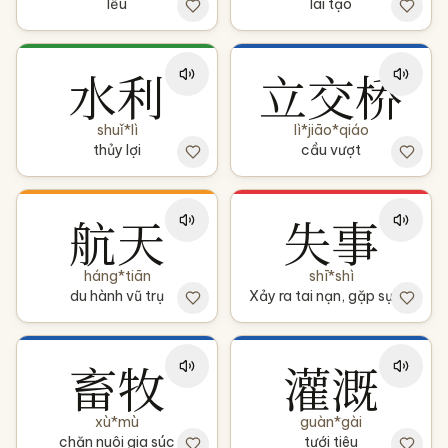
lều
lai tạo
水利
立交桥
shuǐ*lì
lì*jiāo*qiáo
thủy lợi
cầu vượt
航天
失事
háng*tiān
shī*shì
du hành vũ trụ
Xảy ra tai nạn, gặp sự cố
畜牧
灌溉
xù*mù
guàn*gài
chăn nuôi gia súc
tưới tiêu