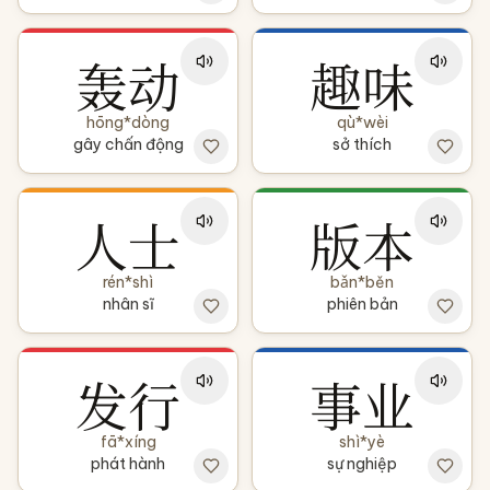
轰动
趣味
hōng*dòng
qù*wèi
gây chấn động
sở thích
人士
版本
rén*shì
bǎn*běn
nhân sĩ
phiên bản
发行
事业
fā*xíng
shì*yè
phát hành
sự nghiệp