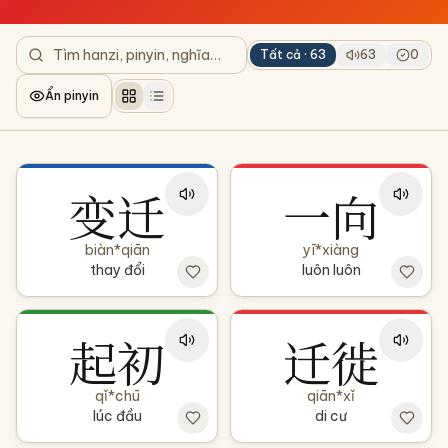
Tất cả ·
63
63
0
Ẩn pinyin
变迁
一向
biàn*qiān
yī*xiàng
thay đổi
luôn luôn
起初
迁徙
qǐ*chū
qiān*xǐ
lúc đầu
di cư