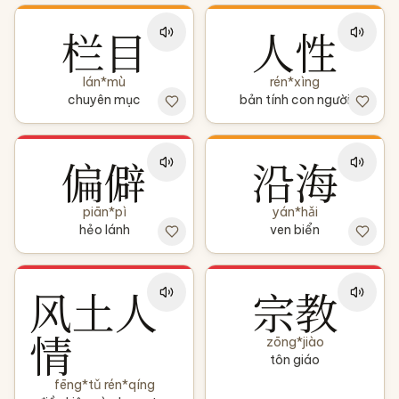
栏目
人性
lán*mù
rén*xìng
chuyên mục
bản tính con người
偏僻
沿海
piān*pì
yán*hǎi
hẻo lánh
ven biển
风土人
宗教
情
zōng*jiào
tôn giáo
fēng*tǔ rén*qíng