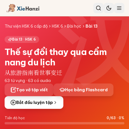
Thư viện HSK 6 cấp độ
HSK 6
Bài học
Bài
13
Bài
13
·
HSK 6
Thế sự đổi thay qua cẩm
nang du lịch
从旅游指南看世事变迁
63
từ vựng ·
63
có audio
Tạo vở tập viết
Học bằng Flashcard
Bắt đầu luyện tập
Tiến độ học
0
/
63
·
0
%