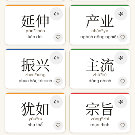
延伸
产业
yán*shēn
chǎn*yè
kéo dài
ngành công nghiệp
振兴
主流
zhèn*xīng
zhǔ*liú
phục hồi, tái sinh
dòng chính
犹如
宗旨
yóu*rú
zōng*zhǐ
như thể
mục đích