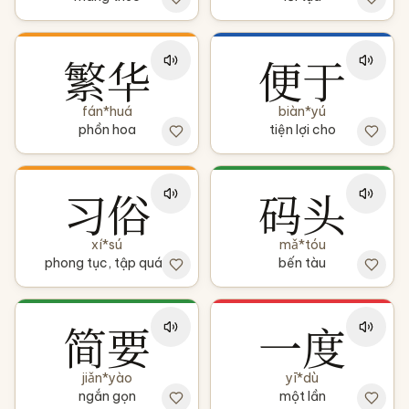
繁华
便于
fán*huá
biàn*yú
phồn hoa
tiện lợi cho
习俗
码头
xí*sú
mǎ*tóu
phong tục, tập quán
bến tàu
简要
一度
jiǎn*yào
yī*dù
ngắn gọn
một lần