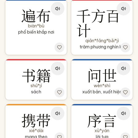
遍布
千方百
计
biàn*bù
phổ biến khắp nơi
qiān*fāng*bǎi*jì
trăm phương nghìn kế
书籍
问世
shū*jí
wèn*shì
sách
xuất bản, xuất hiện
携带
序言
xié*dài
xù*yán
mang theo
lời tựa