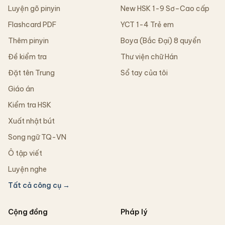
Luyện gõ pinyin
New HSK 1-9 Sơ–Cao cấp
Flashcard PDF
YCT 1-4 Trẻ em
Thêm pinyin
Boya (Bắc Đại) 8 quyển
Đề kiểm tra
Thư viện chữ Hán
Đặt tên Trung
Sổ tay của tôi
Giáo án
Kiểm tra HSK
Xuất nhật bút
Song ngữ TQ-VN
Ô tập viết
Luyện nghe
Tất cả công cụ →
Cộng đồng
Pháp lý