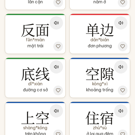
lân cận
nằm ở
反面
单边
fǎn*miàn
dān*biān
mặt trái
đơn phương
底线
空隙
dǐ*xiàn
kòng*xì
đường cơ sở
khoảng trống
上空
住宿
shàng*kōng
zhù*sù
trên không
ở lại qua đêm