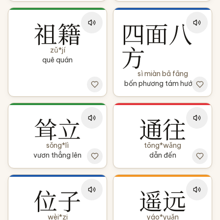
祖籍
四面八
方
zǔ*jí
quê quán
sì miàn bā fāng
bốn phương tám hướng
耸立
通往
sǒng*lì
tōng*wǎng
vươn thẳng lên
dẫn đến
位子
遥远
wèi*zi
yáo*yuǎn