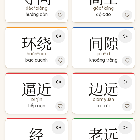
dǎo*xiàng
gāo*kōng
hướng dẫn
độ cao
环绕
间隙
huán*rào
jiàn*xì
bao quanh
khoảng trống
逼近
边远
bī*jìn
biān*yuǎn
tiếp cận
xa xôi
经
老远