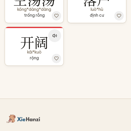
kōng*dàng*dàng
luò*hù
trống rỗng
định cư
开阔
kāi*kuò
rộng