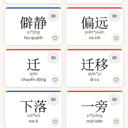
僻静
偏远
pì*jìng
piān*yuǎn
hiu quạnh
xa xôi
迁
迁移
qiān
qiān*yí
chuyển động
di cư
下落
一旁
xià*luò
yī*páng
nơi ở
một bên