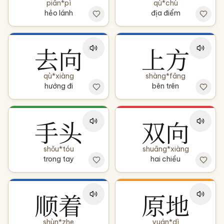
piān*pì
qù*chù
hẻo lánh
địa điểm
去向
上方
qù*xiàng
shàng*fāng
hướng đi
bên trên
手头
双向
shǒu*tóu
shuāng*xiàng
trong tay
hai chiều
顺着
原地
shùn*zhe
yuán*dì