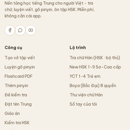
Nền tảng học tiếng Trung cho người Việt - tra
chữ, luyện viết, gõ pinyin, ôn tập HSK. Miễn phí,
không cần cài app.
Công cụ
Lộ trình
Tạo vở tập viết
Tra chữ Hán (HSK · bộ thủ)
Luyện gõ pinyin
New HSK 1-9 Sơ–Cao cấp
Flashcard PDF
YCT 1-4 Trẻ em
Thêm pinyin
Boya (Bắc Đại) 8 quyển
Đề kiểm tra
Thư viện chữ Hán
Đặt tên Trung
Sổ tay của tôi
Giáo án
Kiểm tra HSK