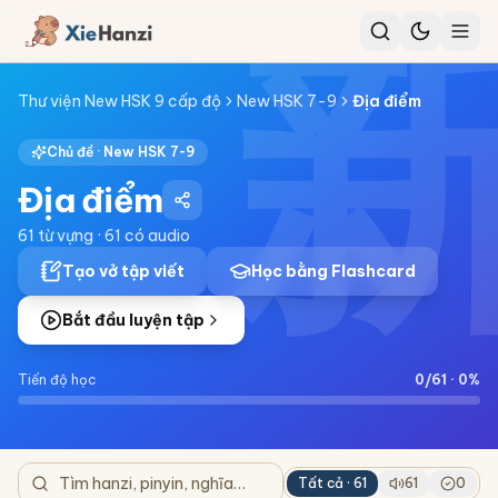
Thư viện New HSK 9 cấp độ
New HSK 7-9
Địa điểm
Chủ đề ·
New HSK 7-9
Địa điểm
61
từ vựng ·
61
có audio
Tạo vở tập viết
Học bằng Flashcard
Bắt đầu luyện tập
Tiến độ học
0
/
61
·
0
%
Tất cả ·
61
61
0