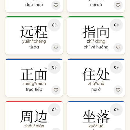
dọc theo
nơi cũ
远程
指向
yuǎn*chéng
zhǐ*xiàng
từ xa
chỉ về hướng
正面
住处
zhèng*miàn
zhù*chù
trực tiếp
nơi ở
周边
坐落
zhōu*biān
zuò*luò