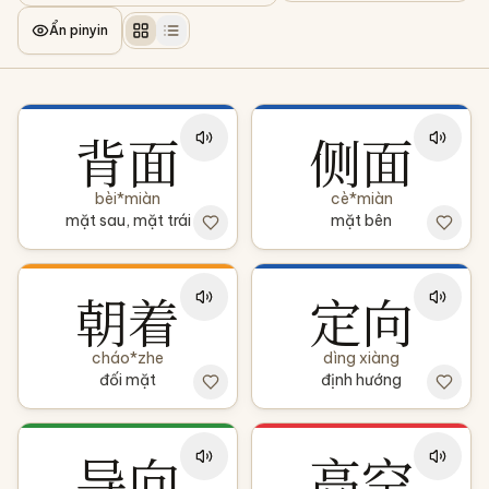
Ẩn pinyin
背面
侧面
bèi*miàn
cè*miàn
mặt sau, mặt trái
mặt bên
朝着
定向
cháo*zhe
dìng xiàng
đối mặt
định hướng
导向
高空