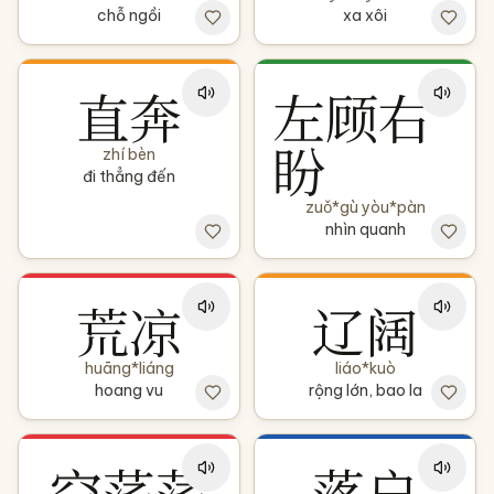
chỗ ngồi
xa xôi
直奔
左顾右
盼
zhí bèn
đi thẳng đến
zuǒ*gù yòu*pàn
nhìn quanh
荒凉
辽阔
huāng*liáng
liáo*kuò
hoang vu
rộng lớn, bao la
空荡荡
落户