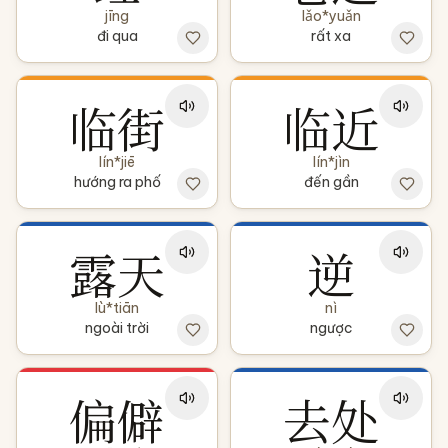
jīng
lǎo*yuǎn
đi qua
rất xa
临街
临近
lín*jiē
lín*jìn
hướng ra phố
đến gần
露天
逆
lù*tiān
nì
ngoài trời
ngược
偏僻
去处