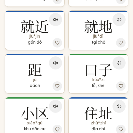
就近
就地
jiù*jìn
jiù*dì
gần đó
tại chỗ
距
口子
jù
kǒu*zi
cách
lỗ, khe
小区
住址
xiǎo*qū
zhù*zhǐ
khu dân cư
địa chỉ