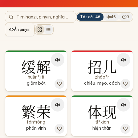
Tất cả ·
46
46
0
Ẩn pinyin
缓解
招儿
huǎn*jiě
zhāo*r
giảm bớt
chiêu, mẹo, cách
繁荣
体现
fán*róng
tǐ*xiàn
phồn vinh
hiện thân