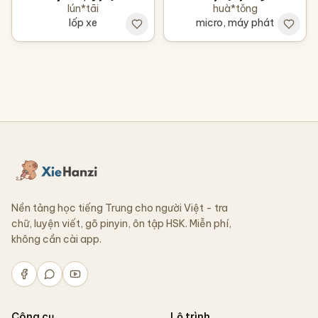
lún*tāi
huà*tǒng
lốp xe
micro, máy phát
Nền tảng học tiếng Trung cho người Việt - tra
chữ, luyện viết, gõ pinyin, ôn tập HSK. Miễn phí,
không cần cài app.
Công cụ
Lộ trình