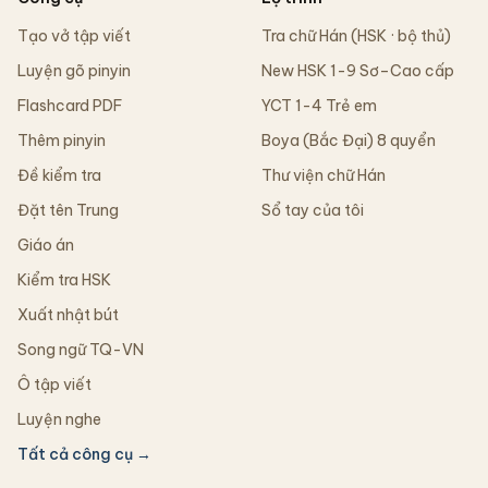
Tạo vở tập viết
Tra chữ Hán (HSK · bộ thủ)
Luyện gõ pinyin
New HSK 1-9 Sơ–Cao cấp
Flashcard PDF
YCT 1-4 Trẻ em
Thêm pinyin
Boya (Bắc Đại) 8 quyển
Đề kiểm tra
Thư viện chữ Hán
Đặt tên Trung
Sổ tay của tôi
Giáo án
Kiểm tra HSK
Xuất nhật bút
Song ngữ TQ-VN
Ô tập viết
Luyện nghe
Tất cả công cụ →