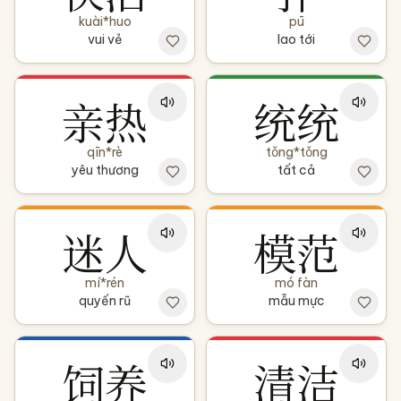
kuài*huo
pū
vui vẻ
lao tới
亲热
统统
qīn*rè
tǒng*tǒng
yêu thương
tất cả
迷人
模范
mí*rén
mó fàn
quyến rũ
mẫu mực
饲养
清洁