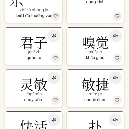
cung kính
zhī zú cháng lè
biết đủ thường vui
君子
嗅觉
jūn*zǐ
xiù*jué
quân tử
khứu giác
灵敏
敏捷
líng*mǐn
mǐn*jié
nhạy cảm
nhanh nhẹn
快活
扑