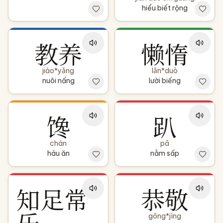
hiểu biết rộng
教养
懒惰
jiào*yǎng
lǎn*duò
nuôi nấng
lười biếng
馋
趴
chán
pā
háu ăn
nằm sấp
知足常
恭敬
乐
gōng*jìng