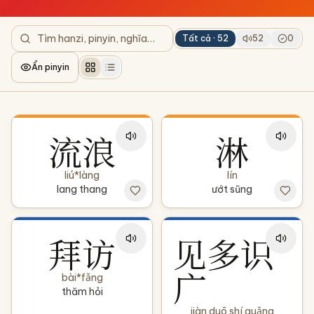
Tất cả ·
52
52
0
Ẩn pinyin
流浪
淋
liú*làng
lín
lang thang
ướt sũng
拜访
见多识
广
bài*fǎng
thăm hỏi
jiàn duō shí guǎng