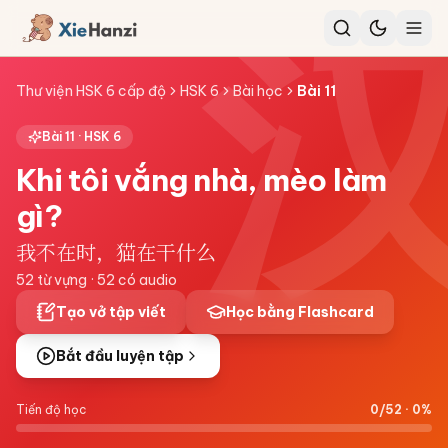
Thư viện HSK 6 cấp độ
HSK 6
Bài học
Bài
11
Bài
11
·
HSK 6
Khi tôi vắng nhà, mèo làm
gì?
我不在时，猫在干什么
52
từ vựng ·
52
có audio
Tạo vở tập viết
Học bằng Flashcard
Bắt đầu luyện tập
Tiến độ học
0
/
52
·
0
%