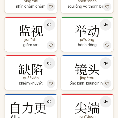
níng*shì
shēn*chén
nhìn chằm chằm
sâu lắng và thanh bình
监视
举动
jiān*shì
jǔ*dòng
giám sát
hành động
缺陷
镜头
quē*xiàn
jìng*tóu
khiếm khuyết
ống kính, khung hình
自力更
尖端
jiān*duān