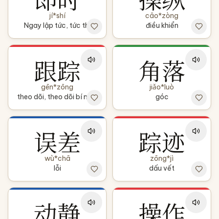
jí*shí
cāo*zòng
Ngay lập tức, tức thì
điều khiển
跟踪
角落
gēn*zōng
jiǎo*luò
theo dõi, theo dõi bí mật
góc
误差
踪迹
wù*chā
zōng*jì
lỗi
dấu vết
动静
操作