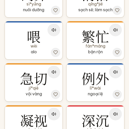
sì*yǎng
qīng*jié
nuôi dưỡng
sạch sẽ; làm sạch
喂
繁忙
wèi
fán*máng
alo
bận rộn
急切
例外
jí*qiè
lì*wài
vội vàng
ngoại lệ
凝视
深沉