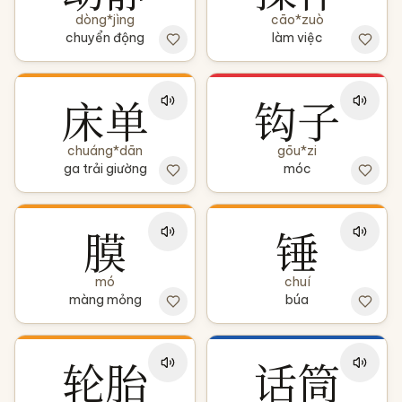
dòng*jìng
cāo*zuò
chuyển động
làm việc
床单
钩子
chuáng*dān
gōu*zi
ga trải giường
móc
膜
锤
mó
chuí
màng mỏng
búa
轮胎
话筒