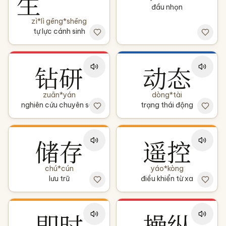
生
đầu nhọn
zì*lì gēng*shēng
tự lực cánh sinh
钻研
动态
zuān*yán
dòng*tài
nghiên cứu chuyên sâu
trạng thái động
储存
遥控
chú*cún
yáo*kòng
lưu trữ
điều khiển từ xa
即时
操纵