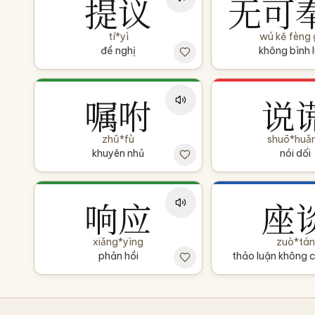
提议
无可
tí*yì
wú kě fèng
đề nghị
không bình 
嘱咐
说
zhǔ*fù
shuō*huǎ
khuyên nhủ
nói dối
响应
座
xiǎng*yìng
zuò*tán
phản hồi
thảo luận không c