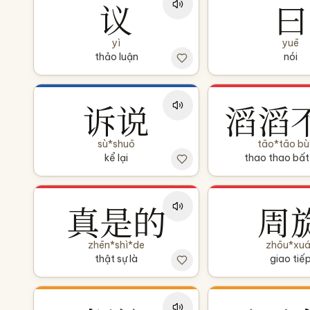
议
曰
yì
yuē
thảo luận
nói
诉说
滔滔
sù*shuō
tāo*tāo bù 
kể lại
thao thao bất
真是的
周
zhēn*shì*de
zhōu*xu
thật sự là
giao tiế