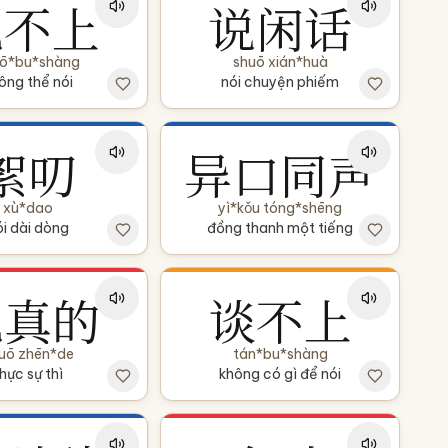
说不上
说闲话
ō*bu*shàng
shuō xián*huà
ông thể nói
nói chuyện phiếm
絮叨
异口同声
xù*dao
yì*kǒu tóng*shēng
ói dài dòng
đồng thanh một tiếng
说真的
谈不上
uō zhēn*de
tán*bu*shàng
hực sự thì
không có gì để nói