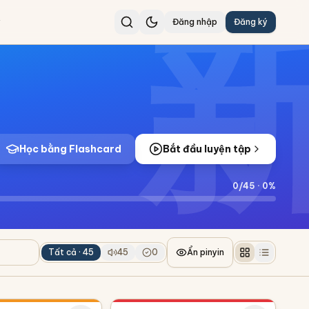
Đăng nhập
Đăng ký
Học bằng Flashcard
Bắt đầu luyện tập
0
/
45
·
0
%
Tất cả ·
45
45
0
Ẩn pinyin