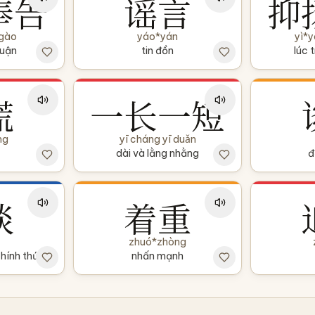
奉告
谣言
抑
 gào
yáo*yán
yì*
luận
tin đồn
lúc 
谎
一长一短
ng
yī cháng yī duǎn
dài và lằng nhằng
đ
谈
着重
zhuó*zhòng
hính thức
nhấn mạnh