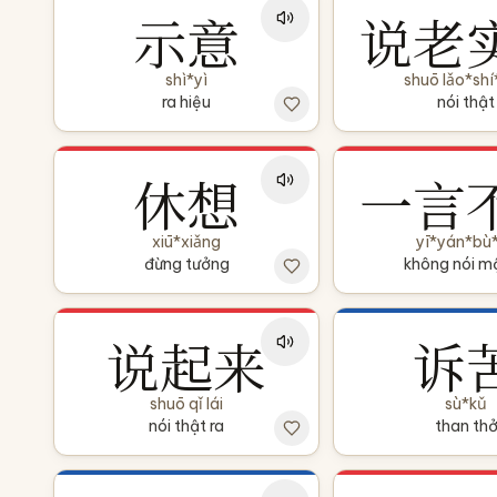
示意
说老
shì*yì
shuō lǎo*sh
ra hiệu
nói thật
休想
一言
xiū*xiǎng
yī*yán*bù
đừng tưởng
không nói mộ
说起来
诉
shuō qǐ lái
sù*kǔ
nói thật ra
than th