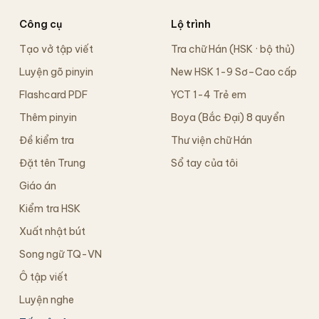
Công cụ
Lộ trình
Tạo vở tập viết
Tra chữ Hán (HSK · bộ thủ)
Luyện gõ pinyin
New HSK 1-9 Sơ–Cao cấp
Flashcard PDF
YCT 1-4 Trẻ em
Thêm pinyin
Boya (Bắc Đại) 8 quyển
Đề kiểm tra
Thư viện chữ Hán
Đặt tên Trung
Sổ tay của tôi
Giáo án
Kiểm tra HSK
Xuất nhật bút
Song ngữ TQ-VN
Ô tập viết
Luyện nghe