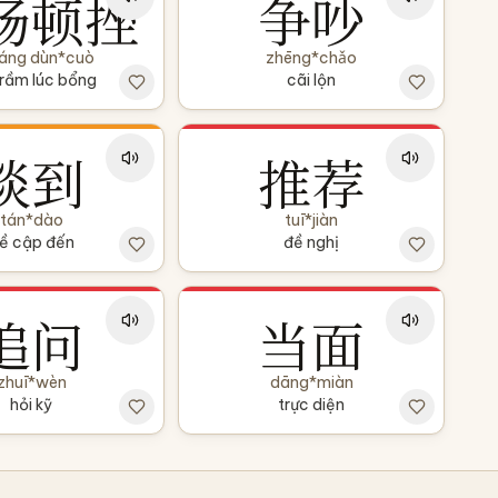
扬顿挫
争吵
yáng dùn*cuò
zhēng*chǎo
trầm lúc bổng
cãi lộn
谈到
推荐
tán*dào
tuī*jiàn
ề cập đến
đề nghị
追问
当面
zhuī*wèn
dāng*miàn
hỏi kỹ
trực diện