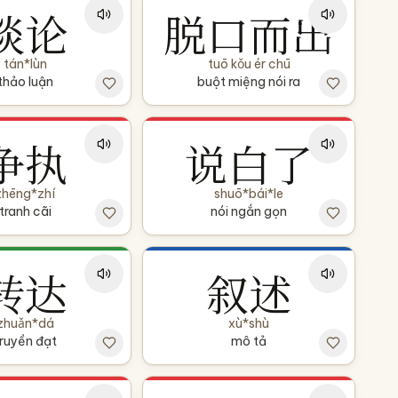
谈论
脱口而出
tán*lùn
tuō kǒu ér chū
thảo luận
buột miệng nói ra
争执
说白了
zhēng*zhí
shuō*bái*le
tranh cãi
nói ngắn gọn
转达
叙述
zhuǎn*dá
xù*shù
ruyền đạt
mô tả