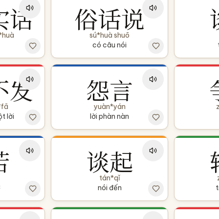
实话
俗话说
í*huà
sú*huà shuō
có câu nói
不发
怨言
*fā
yuàn*yán
t lời
lời phàn nàn
苦
谈起
tán*qǐ
ở
nói đến
t