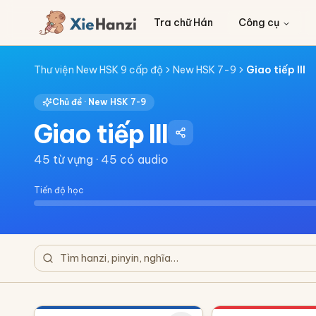
Tra chữ Hán
Công cụ
Thư viện New HSK 9 cấp độ
New HSK 7-9
Giao tiếp III
Chủ đề ·
New HSK 7-9
Giao tiếp III
45
từ vựng ·
45
có audio
Tiến độ học