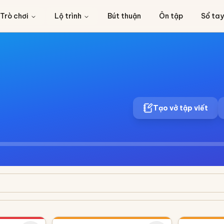
Trò chơi
Lộ trình
Bút thuận
Ôn tập
Sổ tay
Tạo vở tập viết