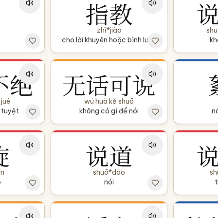
指教
zhǐ*jiào
shu
cho lời khuyên hoặc bình luận
kh
不绝
无话可说
jué
wú huà kě shuō
 tuyệt
không có gì để nói
n
旋
说道
án
shuō*dào
sh
p
nói
t