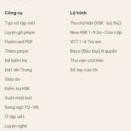
Công cụ
Lộ trình
Tạo vở tập viết
Tra chữ Hán (HSK · bộ thủ)
Luyện gõ pinyin
New HSK 1-9 Sơ–Cao cấp
Flashcard PDF
YCT 1-4 Trẻ em
Thêm pinyin
Boya (Bắc Đại) 8 quyển
Đề kiểm tra
Thư viện chữ Hán
Đặt tên Trung
Sổ tay của tôi
Giáo án
Kiểm tra HSK
Xuất nhật bút
Song ngữ TQ-VN
Ô tập viết
Luyện nghe