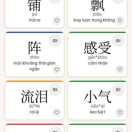
铺
飘
pū
piāo
trải ra
bay lượn trong không khí
阵
感受
zhèn
gǎn*shòu
một khoảng thời gian
cảm nhận
ngắn
流泪
小气
liú*lèi
xiǎo*qì
rơi lệ
keo kiệt