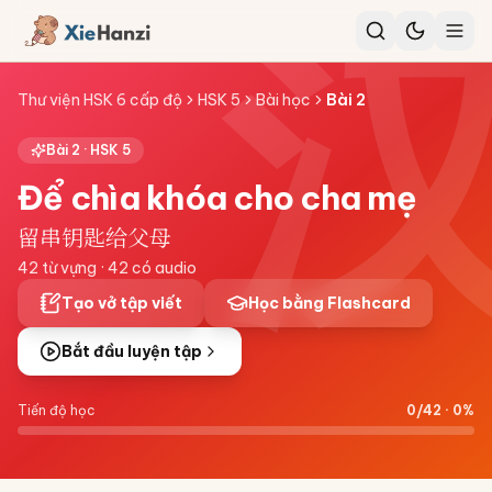
Thư viện HSK 6 cấp độ
HSK 5
Bài học
Bài
2
Bài
2
·
HSK 5
Để chìa khóa cho cha mẹ
留串钥匙给父母
42
từ vựng ·
42
có audio
Tạo vở tập viết
Học bằng Flashcard
Bắt đầu luyện tập
Tiến độ học
0
/
42
·
0
%