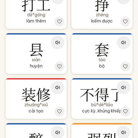
打工
挣
dǎ*gōng
zhèng
làm thêm
kiếm được
县
套
xiàn
tào
huyện
bộ
装修
不得了
zhuāng*xiū
bù*dé*liǎo
cải tạo
cực kỳ, khủng khiếp