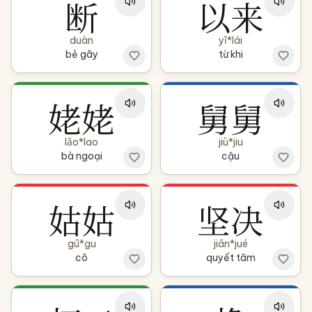
断
以来
duàn
yǐ*lái
bẻ gãy
từ khi
姥姥
舅舅
lǎo*lao
jiù*jiu
bà ngoại
cậu
姑姑
坚决
gū*gu
jiān*jué
cô
quyết tâm