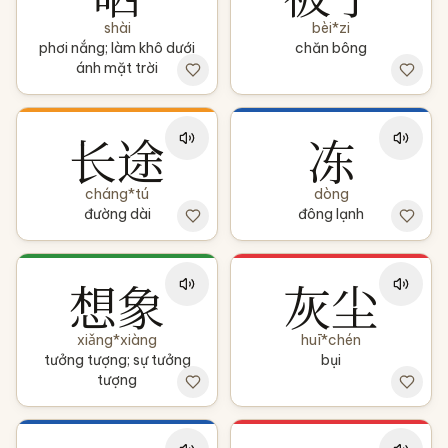
shài
bèi*zi
phơi nắng; làm khô dưới
chăn bông
ánh mặt trời
长途
冻
cháng*tú
dòng
đường dài
đông lạnh
想象
灰尘
xiǎng*xiàng
huī*chén
tưởng tượng; sự tưởng
bụi
tượng