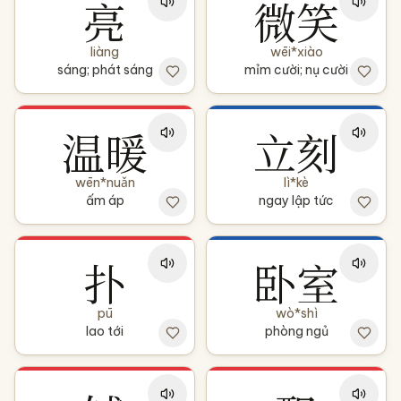
亮
微笑
liàng
wēi*xiào
sáng; phát sáng
mỉm cười; nụ cười
温暖
立刻
wēn*nuǎn
lì*kè
ấm áp
ngay lập tức
扑
卧室
pū
wò*shì
lao tới
phòng ngủ