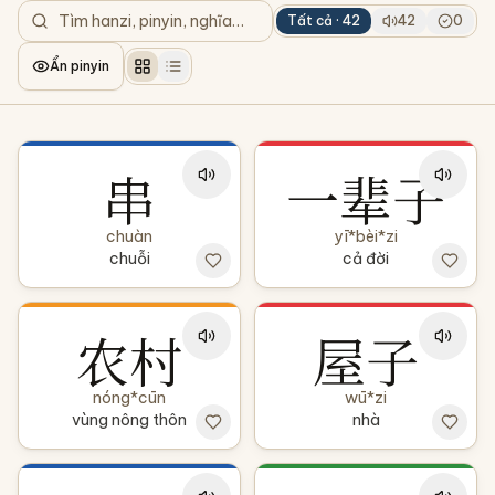
Tất cả ·
42
42
0
Ẩn pinyin
串
一辈子
chuàn
yī*bèi*zi
chuỗi
cả đời
农村
屋子
nóng*cūn
wū*zi
vùng nông thôn
nhà