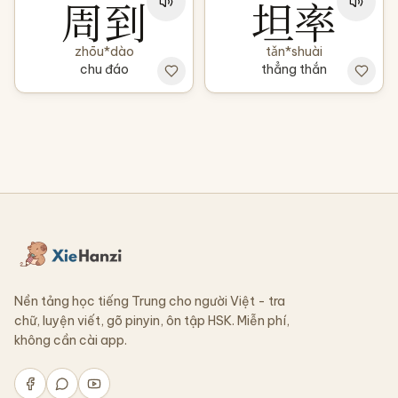
周到
坦率
zhōu*dào
tǎn*shuài
chu đáo
thẳng thắn
Nền tảng học tiếng Trung cho người Việt - tra
chữ, luyện viết, gõ pinyin, ôn tập HSK. Miễn phí,
không cần cài app.