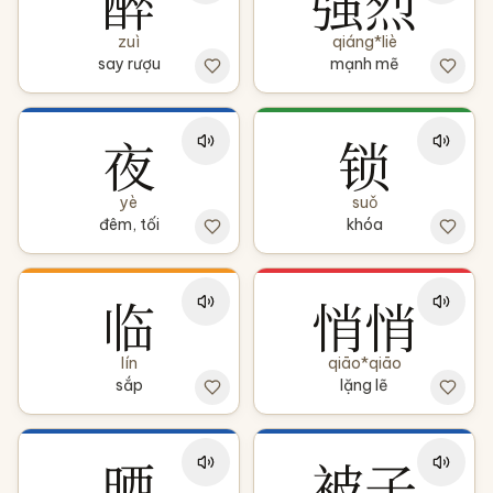
醉
强烈
zuì
qiáng*liè
say rượu
mạnh mẽ
夜
锁
yè
suǒ
đêm, tối
khóa
临
悄悄
lín
qiāo*qiāo
sắp
lặng lẽ
晒
被子