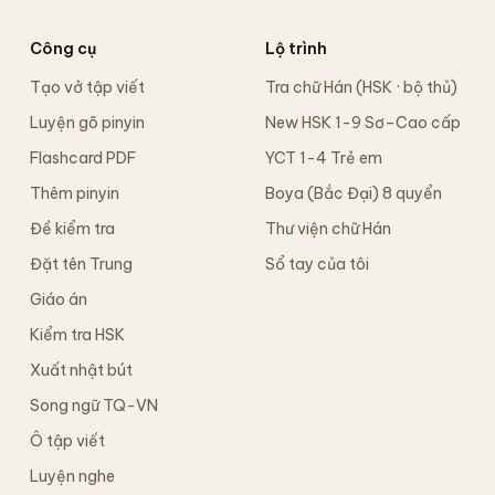
Công cụ
Lộ trình
Tạo vở tập viết
Tra chữ Hán (HSK · bộ thủ)
Luyện gõ pinyin
New HSK 1-9 Sơ–Cao cấp
Flashcard PDF
YCT 1-4 Trẻ em
Thêm pinyin
Boya (Bắc Đại) 8 quyển
Đề kiểm tra
Thư viện chữ Hán
Đặt tên Trung
Sổ tay của tôi
Giáo án
Kiểm tra HSK
Xuất nhật bút
Song ngữ TQ-VN
Ô tập viết
Luyện nghe