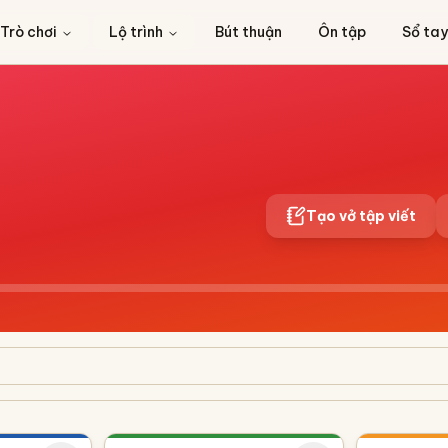
Trò chơi
Lộ trình
Bút thuận
Ôn tập
Sổ tay
Tạo vở tập viết