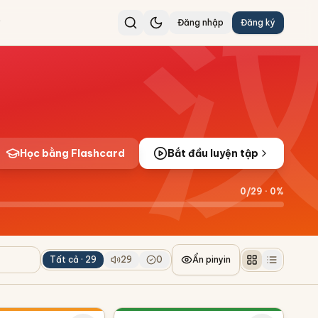
Đăng nhập
Đăng ký
Học bằng Flashcard
Bắt đầu luyện tập
0
/
29
·
0
%
Tất cả ·
29
29
0
Ẩn pinyin