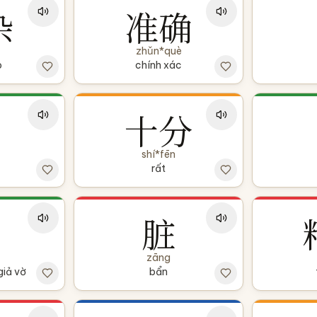
杂
准确
zhǔn*què
p
chính xác
十分
shí*fēn
rất
脏
zāng
giả vờ
bẩn