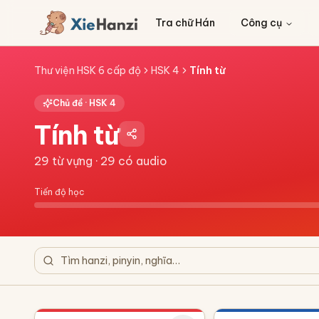
Tra chữ Hán
Công cụ
Thư viện HSK 6 cấp độ
HSK 4
Tính từ
Chủ đề ·
HSK 4
Tính từ
29
từ vựng ·
29
có audio
Tiến độ học