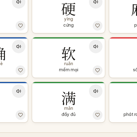
硬
yìng
cứng
p
确
软
uè
ruǎn
mềm mại
s
满
mǎn
đầy đủ
phát r