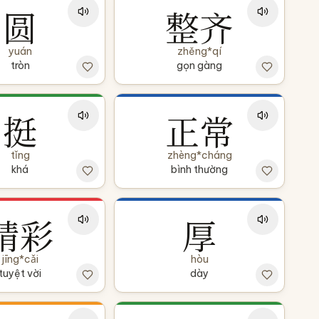
圆
整齐
yuán
zhěng*qí
tròn
gọn gàng
挺
正常
tǐng
zhèng*cháng
khá
bình thường
精彩
厚
jīng*cǎi
hòu
tuyệt vời
dày