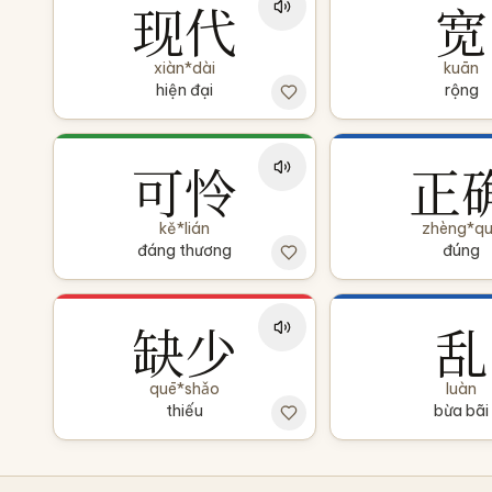
现代
宽
xiàn*dài
kuān
hiện đại
rộng
可怜
正
kě*lián
zhèng*q
đáng thương
đúng
缺少
乱
quē*shǎo
luàn
thiếu
bừa bãi