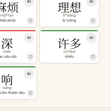
麻烦
理想
má*fan
lǐ*xiǎng
hiền phức
lý tưởng
深
许多
shēn
xǔ*duō
âu; sâu sắc
nhiều
响
xiǎng
a âm thanh, kêu