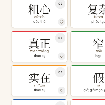
粗心
复
cū*xīn
fù*zá
cẩu thả
phức tạ
真正
窄
zhēn*zhèng
zhǎi
thực sự
hẹp
实在
假
shí*zài
jiǎ
thực sự
giả; giả mạo; 