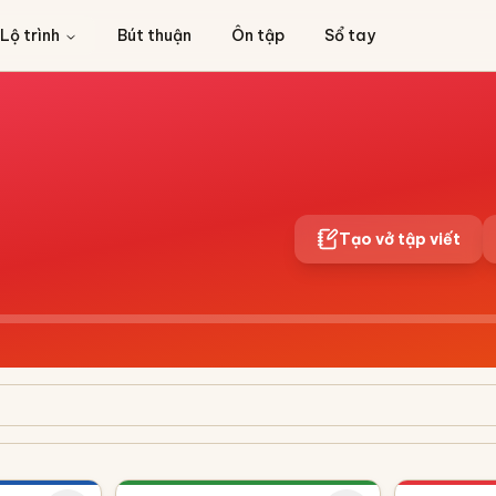
Lộ trình
Bút thuận
Ôn tập
Sổ tay
Tạo vở tập viết