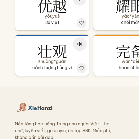
优越
耀
yōuyuè
yào*yǎ
ưu việt
chói mắ
壮观
完
zhuàng*guān
wán*bèi
cảnh tượng hùng vĩ
hoàn chỉ
Nền tảng học tiếng Trung cho người Việt - tra
chữ, luyện viết, gõ pinyin, ôn tập HSK. Miễn phí,
không cần cài app.