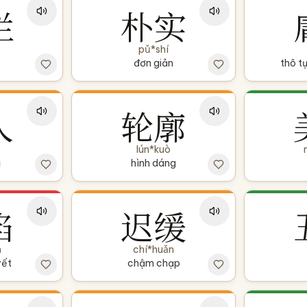
烂
朴实
pǔ*shí
đơn giản
thô t
人
轮廓
lún*kuò
ũ
hình dáng
陷
迟缓
n
chí*huǎn
yết
chậm chạp