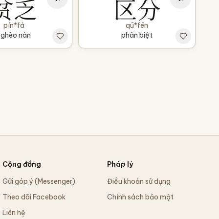
贫乏
区分
pín*fá
qū*fēn
nghèo nàn
phân biệt
Cộng đồng
Pháp lý
Gửi góp ý (Messenger)
Điều khoản sử dụng
Theo dõi Facebook
Chính sách bảo mật
Liên hệ