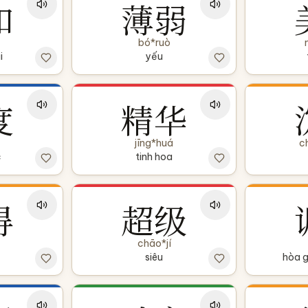
和
薄弱
bó*ruò
i
yếu
度
精华
jīng*huá
c
c
tinh hoa
得
超级
chāo*jí
siêu
hòa g