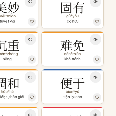
美妙
固有
měi*miào
gù*yǒu
tuyệt vời
cố hữu
沉重
难免
hén*zhòng
nán*miǎn
nặng
khó tránh
调和
便于
tiáo*hé
biàn*yú
iải; sự hòa giải
tiện lợi cho