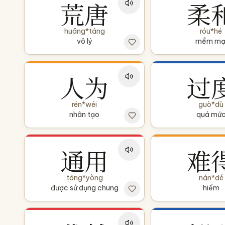
荒唐
柔
huāng*táng
róu*hé
vô lý
mềm mạ
人为
过
rén*wéi
guò*dù
nhân tạo
quá mứ
通用
难
tōng*yòng
nán*dé
được sử dụng chung
hiếm