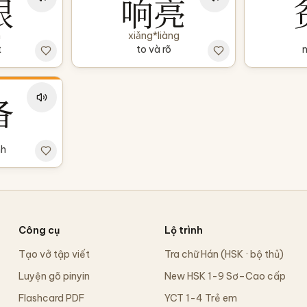
眼
响亮
n
xiǎng*liàng
t
to và rõ
备
nh
Công cụ
Lộ trình
Tạo vở tập viết
Tra chữ Hán (HSK · bộ thủ)
Luyện gõ pinyin
New HSK 1-9 Sơ–Cao cấp
Flashcard PDF
YCT 1-4 Trẻ em