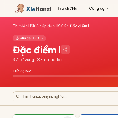
Tra chữ Hán
Công cụ
Thư viện HSK 6 cấp độ
HSK 6
Đặc điểm I
Chủ đề ·
HSK 6
Đặc điểm I
37
từ vựng ·
37
có audio
Tiến độ học