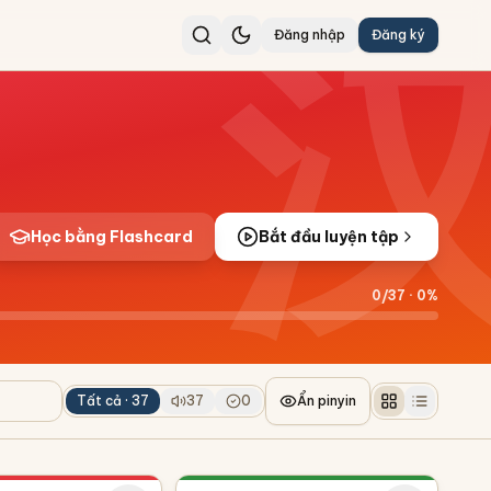
Đăng nhập
Đăng ký
Học bằng Flashcard
Bắt đầu luyện tập
0
/
37
·
0
%
Tất cả ·
37
37
0
Ẩn pinyin