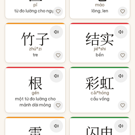
pǐ
máo
từ đo lường cho ngựa
lông, len
竹子
结实
zhú*zi
jiē*shi
tre
bền
根
彩虹
gēn
cǎi*hóng
một từ đo lường cho
cầu vồng
mảnh dài mỏng
雷
闪电