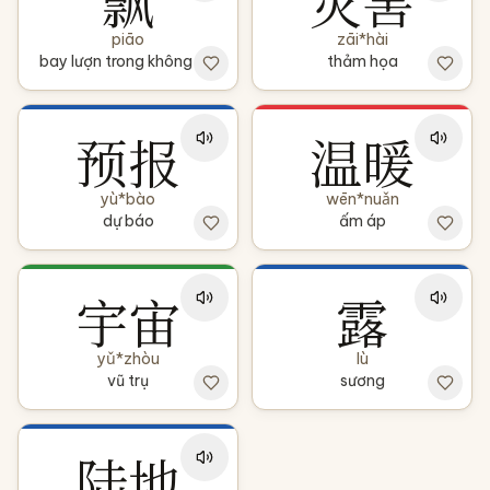
飘
灾害
piāo
zāi*hài
bay lượn trong không khí
thảm họa
预报
温暖
yù*bào
wēn*nuǎn
dự báo
ấm áp
宇宙
露
yǔ*zhòu
lù
vũ trụ
sương
陆地