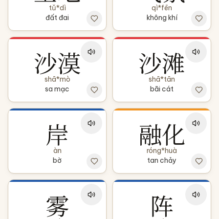
tǔ*dì
qì*fēn
đất đai
không khí
沙漠
沙滩
shā*mò
shā*tān
sa mạc
bãi cát
岸
融化
àn
róng*huà
bờ
tan chảy
雾
阵