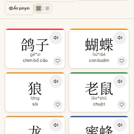
Ẩn pinyin
鸽子
蝴蝶
gē*zi
hú*dié
chim bồ câu
con bướm
狼
老鼠
láng
lǎo*shǔ
sói
chuột
龙
蜜蜂