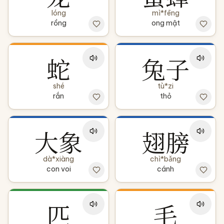
lóng
mì*fēng
rồng
ong mật
蛇
兔子
shé
tù*zi
rắn
thỏ
大象
翅膀
dà*xiàng
chì*bǎng
con voi
cánh
匹
毛