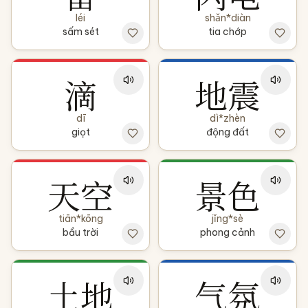
léi
shǎn*diàn
sấm sét
tia chớp
滴
地震
dī
dì*zhèn
giọt
động đất
天空
景色
tiān*kōng
jǐng*sè
bầu trời
phong cảnh
土地
气氛