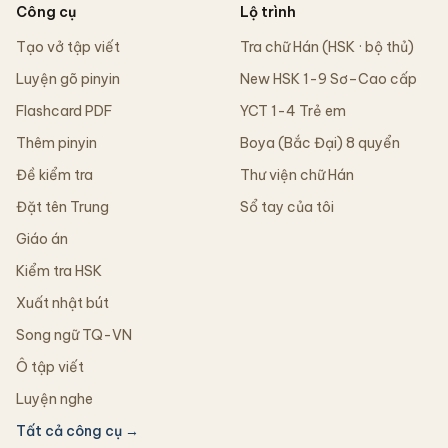
Công cụ
Lộ trình
Tạo vở tập viết
Tra chữ Hán (HSK · bộ thủ)
Luyện gõ pinyin
New HSK 1-9 Sơ–Cao cấp
Flashcard PDF
YCT 1-4 Trẻ em
Thêm pinyin
Boya (Bắc Đại) 8 quyển
Đề kiểm tra
Thư viện chữ Hán
Đặt tên Trung
Sổ tay của tôi
Giáo án
Kiểm tra HSK
Xuất nhật bút
Song ngữ TQ-VN
Ô tập viết
Luyện nghe
Tất cả công cụ →