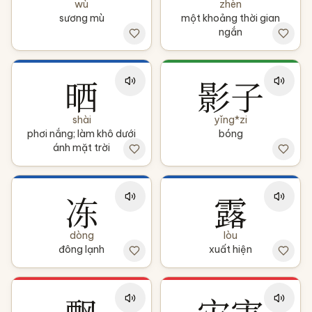
wù
zhèn
sương mù
một khoảng thời gian
ngắn
晒
影子
shài
yǐng*zi
phơi nắng; làm khô dưới
bóng
ánh mặt trời
冻
露
dòng
lòu
đông lạnh
xuất hiện