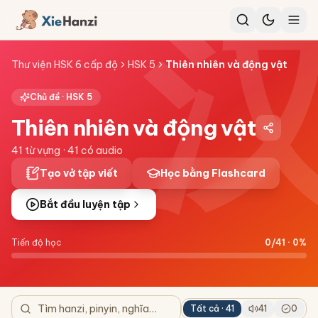
Thư viện HSK 6 cấp độ
HSK 5
Thiên nhiên và động vật
Chủ đề ·
HSK 5
Thiên nhiên và động vật
41
từ vựng ·
41
có audio
Tạo vở tập viết
Học bằng Flashcard
Bắt đầu luyện tập
Tiến độ học
0
/
41
·
0
%
Tất cả ·
41
41
0