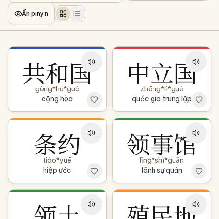
Ẩn pinyin
共和国
中立国
gòng*hé*guó
zhōng*lì*guó
cộng hòa
quốc gia trung lập
条约
领事馆
tiáo*yuē
lǐng*shì*guǎn
hiệp ước
lãnh sự quán
领土
殖民地