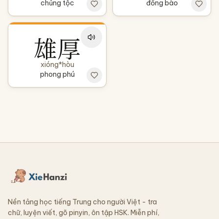
chủng tộc
đồng bào
雄厚
xióng*hòu
phong phú
Nền tảng học tiếng Trung cho người Việt - tra
chữ, luyện viết, gõ pinyin, ôn tập HSK. Miễn phí,