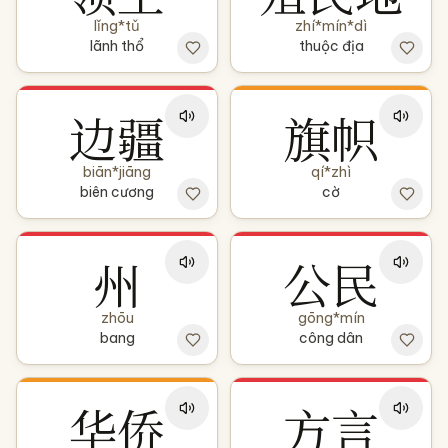
lǐng*tǔ
zhí*mín*dì
lãnh thổ
thuộc địa
边疆
旗帜
biān*jiāng
qí*zhì
biên cương
cờ
州
公民
zhōu
gōng*mín
bang
công dân
华侨
方言