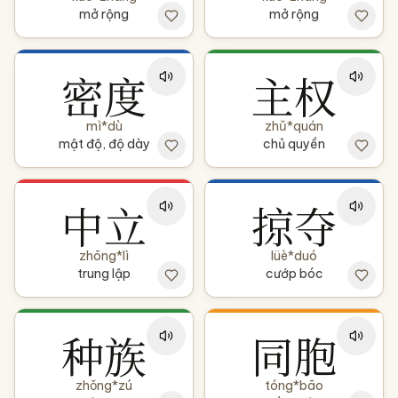
mở rộng
mở rộng
密度
主权
mì*dù
zhǔ*quán
mật độ, độ dày
chủ quyền
中立
掠夺
zhōng*lì
lüè*duó
trung lập
cướp bóc
种族
同胞
zhǒng*zú
tóng*bāo