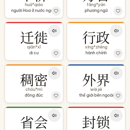
huá*qiáo
fāng*yán
người Hoa ở nước ngoài
phương ngữ
迁徙
行政
qiān*xǐ
xíng*zhèng
di cư
hành chính
稠密
外界
chóu*mì
wài jiè
đông đúc
thế giới bên ngoài
省会
封锁