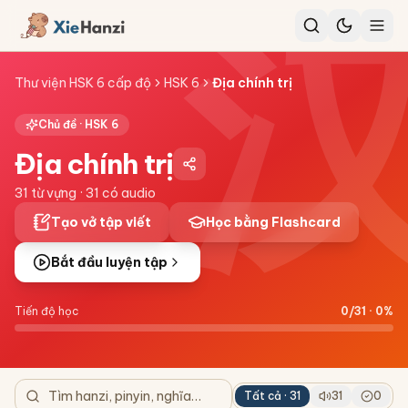
Thư viện HSK 6 cấp độ
HSK 6
Địa chính trị
Chủ đề ·
HSK 6
Địa chính trị
31
từ vựng ·
31
có audio
Tạo vở tập viết
Học bằng Flashcard
Bắt đầu luyện tập
Tiến độ học
0
/
31
·
0
%
Tất cả ·
31
31
0