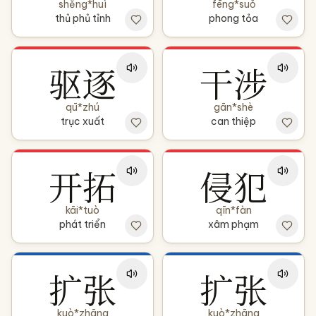
shěng*huì
fēng*suǒ
thủ phủ tỉnh
phong tỏa
驱逐
干涉
qū*zhú
gān*shè
trục xuất
can thiệp
开拓
侵犯
kāi*tuò
qīn*fàn
phát triển
xâm phạm
扩张
扩张
kuò*zhāng
kuò*zhāng