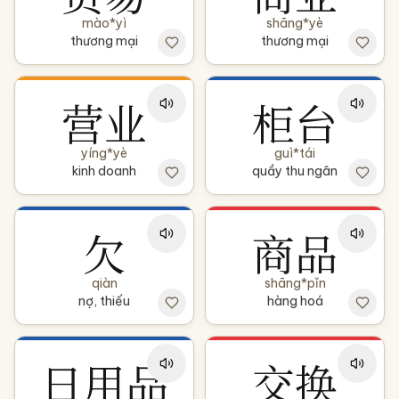
mào*yì
shāng*yè
thương mại
thương mại
营业
柜台
yíng*yè
guì*tái
kinh doanh
quầy thu ngân
欠
商品
qiàn
shāng*pǐn
nợ, thiếu
hàng hoá
日用品
交换