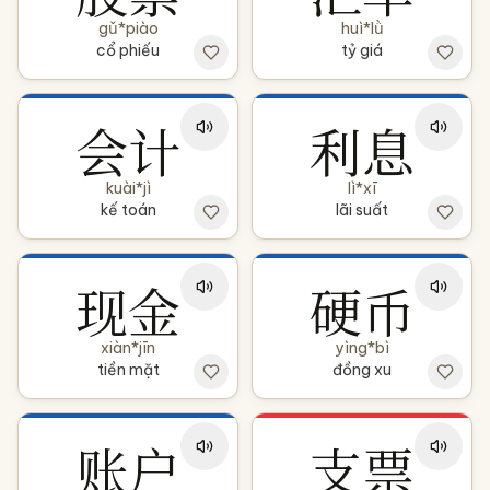
gǔ*piào
huì*lǜ
cổ phiếu
tỷ giá
会计
利息
kuài*jì
lì*xī
kế toán
lãi suất
现金
硬币
xiàn*jīn
yìng*bì
tiền mặt
đồng xu
账户
支票