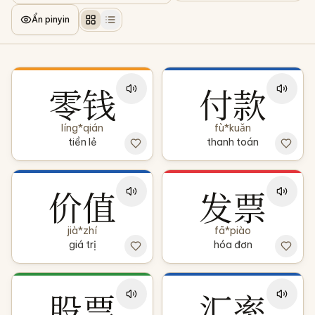
Ẩn pinyin
零钱
付款
líng*qián
fù*kuǎn
tiền lẻ
thanh toán
价值
发票
jià*zhí
fā*piào
giá trị
hóa đơn
股票
汇率