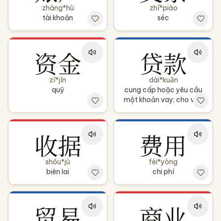
zhàng*hù
zhī*piào
tài khoản
séc
资金
贷款
zī*jīn
dài*kuǎn
quỹ
cung cấp hoặc yêu cầu
một khoản vay; cho vay
收据
费用
shōu*jù
fèi*yòng
biên lai
chi phí
贸易
商业