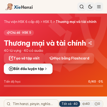
Thư viện HSK 6 cấp độ
HSK 5
Thương mại và tài chính
Chủ đề ·
HSK 5
Thương mại và tài chính
40
từ vựng ·
40
có audio
Tạo vở tập viết
Học bằng Flashcard
Bắt đầu luyện tập
Tiến độ học
0
/
40
·
0
%
Tất cả ·
40
40
0