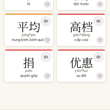
lô
đặt trước
平均
高档
píng*jūn
gāo*dàng
trung bình; bình quân
cấp cao
捐
优惠
juān
yōu*huì
quyên góp
ưu đãi