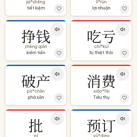
jié*shěng
lì*rùn
tiết kiệm
lợi nhuận
挣钱
吃亏
zhèng qián
chī*kuī
kiếm tiền
bị thiệt thòi
破产
消费
pò*chǎn
xiāo*fèi
phá sản
Tiêu thụ
批
预订
pī
yù*dìng