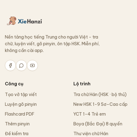
Nền tảng học tiếng Trung cho người Việt - tra
chữ, luyện viết, gõ pinyin, ôn tập HSK. Miễn phí,
không cần cài app.
Công cụ
Lộ trình
Tạo vở tập viết
Tra chữ Hán (HSK · bộ thủ)
Luyện gõ pinyin
New HSK 1-9 Sơ–Cao cấp
Flashcard PDF
YCT 1-4 Trẻ em
Thêm pinyin
Boya (Bắc Đại) 8 quyển
Đề kiểm tra
Thư viện chữ Hán