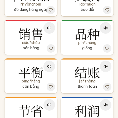
rì*yòng*pǐn
jiāo*huàn
đồ dùng hàng ngày
trao đổi
销售
品种
xiāo*shòu
pǐn*zhǒng
bán hàng
giống
平衡
结账
píng*héng
jié*zhàng
cân bằng
thanh toán
节省
利润