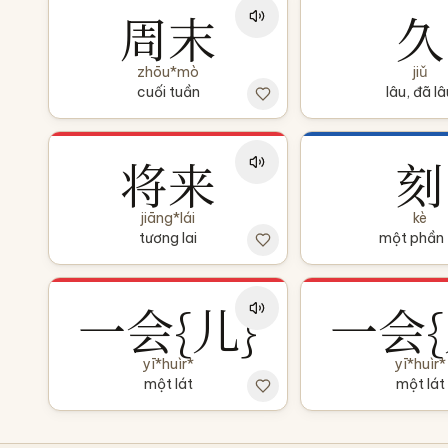
周末
久
zhōu*mò
jiǔ
cuối tuần
lâu, đã lâ
将来
刻
jiāng*lái
kè
tương lai
một phần 
一会{儿}
一会{
yī*huìr*
yī*huìr*
một lát
một lát