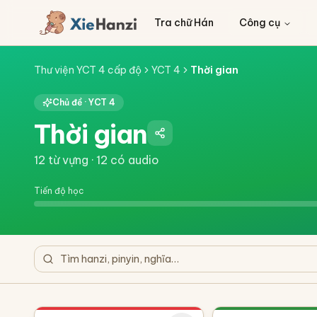
Tra chữ Hán
Công cụ
Thư viện YCT 4 cấp độ
YCT 4
Thời gian
Chủ đề ·
YCT 4
Thời gian
12
từ vựng ·
12
có audio
Tiến độ học