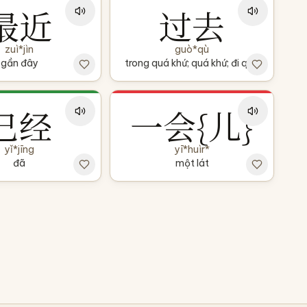
最近
过去
zuì*jìn
guò*qù
gần đây
trong quá khứ; quá khứ; đi qua
已经
一会{儿}
yǐ*jīng
yī*huìr*
đã
một lát