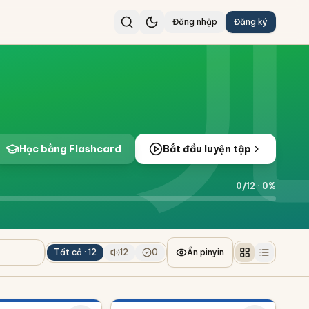
Đăng nhập
Đăng ký
Học bằng Flashcard
Bắt đầu luyện tập
0
/
12
·
0
%
Tất cả ·
12
12
0
Ẩn pinyin