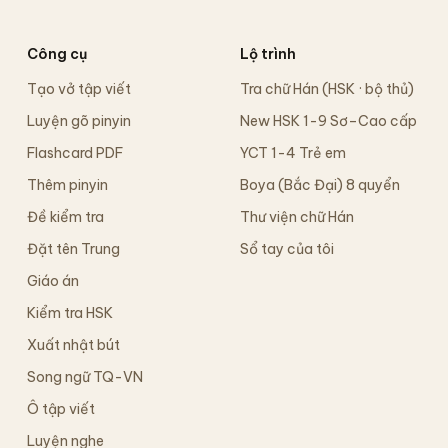
Công cụ
Lộ trình
Tạo vở tập viết
Tra chữ Hán (HSK · bộ thủ)
Luyện gõ pinyin
New HSK 1-9 Sơ–Cao cấp
Flashcard PDF
YCT 1-4 Trẻ em
Thêm pinyin
Boya (Bắc Đại) 8 quyển
Đề kiểm tra
Thư viện chữ Hán
Đặt tên Trung
Sổ tay của tôi
Giáo án
Kiểm tra HSK
Xuất nhật bút
Song ngữ TQ-VN
Ô tập viết
Luyện nghe