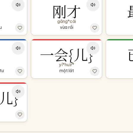
刚才
gāng*cái
u
vừa rồi
一会{儿}
yī*huìr*
tư
một lát
儿}