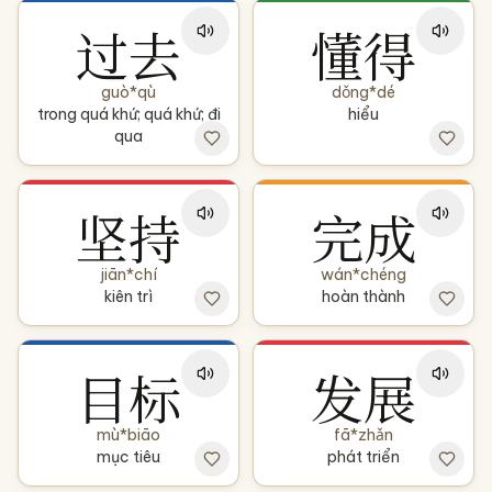
过去
懂得
guò*qù
dǒng*dé
trong quá khứ; quá khứ; đi
hiểu
qua
坚持
完成
jiān*chí
wán*chéng
kiên trì
hoàn thành
目标
发展
mù*biāo
fā*zhǎn
mục tiêu
phát triển