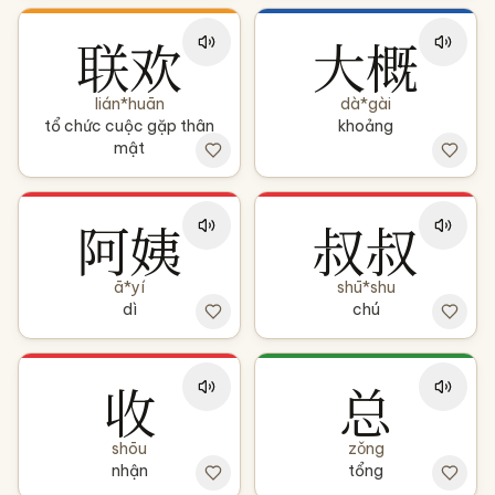
联欢
大概
lián*huān
dà*gài
tổ chức cuộc gặp thân
khoảng
mật
阿姨
叔叔
ā*yí
shū*shu
dì
chú
收
总
shōu
zǒng
nhận
tổng