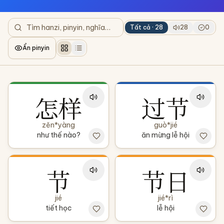
Tất cả ·
28
28
0
Ẩn pinyin
怎样
过节
zěn*yàng
guò*jié
như thế nào?
ăn mừng lễ hội
节
节日
jié
jié*rì
tiết học
lễ hội