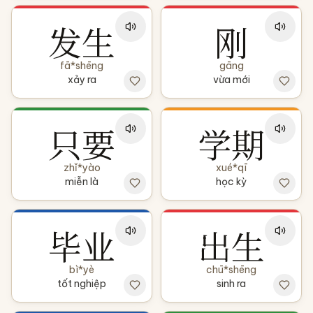
发生
刚
fā*shēng
gāng
xảy ra
vừa mới
只要
学期
zhǐ*yào
xué*qī
miễn là
học kỳ
毕业
出生
bì*yè
chū*shēng
tốt nghiệp
sinh ra