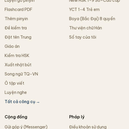
Luyện gõ pinyin
New HSK 1-9 Sơ–Cao cấp
Flashcard PDF
YCT 1-4 Trẻ em
Thêm pinyin
Boya (Bắc Đại) 8 quyển
Đề kiểm tra
Thư viện chữ Hán
Đặt tên Trung
Sổ tay của tôi
Giáo án
Kiểm tra HSK
Xuất nhật bút
Song ngữ TQ-VN
Ô tập viết
Luyện nghe
Tất cả công cụ →
Cộng đồng
Pháp lý
Gửi góp ý (Messenger)
Điều khoản sử dụng