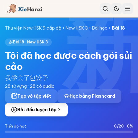
Thư viện New HSK 9 cấp độ
New HSK 3
Bài học
Bài
18
Bài
18
·
New HSK 3
Tôi đã học được cách gói sủi
cảo
我学会了包饺子
28
từ vựng ·
28
có audio
Tạo vở tập viết
Học bằng Flashcard
Bắt đầu luyện tập
Tiến độ học
0
/
28
·
0
%