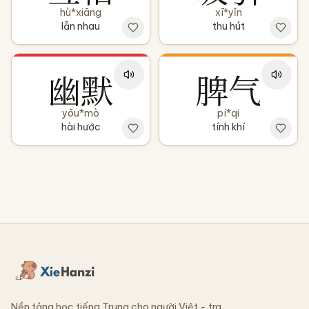
hù*xiāng
xī*yǐn
lẫn nhau
thu hút
幽默
脾气
yōu*mò
pí*qi
hài hước
tính khí
Nền tảng học tiếng Trung cho người Việt - tra