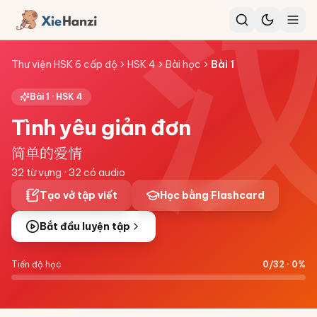
Thư viện HSK 6 cấp độ
HSK 4
Bài học
Bài
1
Bài
1
·
HSK 4
Tình yêu giản đơn
简单的爱情
32
từ vựng ·
32
có audio
Tạo vở tập viết
Học bằng Flashcard
Bắt đầu luyện tập
Tiến độ học
0
/
32
·
0
%