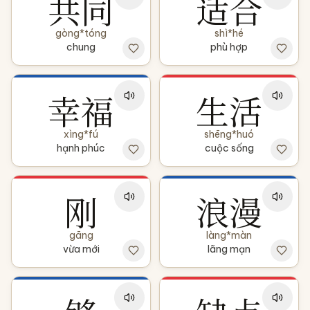
共同
适合
gòng*tóng
shì*hé
chung
phù hợp
幸福
生活
xìng*fú
shēng*huó
hạnh phúc
cuộc sống
刚
浪漫
gāng
làng*màn
vừa mới
lãng mạn