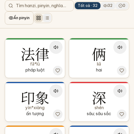
Tất cả ·
32
32
0
Ẩn pinyin
法律
俩
fǎ*lǜ
liǎ
pháp luật
hai
印象
深
yìn*xiàng
shēn
ấn tượng
sâu; sâu sắc