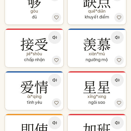
够
缺点
gòu
quē*diǎn
đủ
khuyết điểm
接受
羡慕
jiē*shòu
xiàn*mù
chấp nhận
ngưỡng mộ
爱情
星星
ài*qíng
xīng*xing
tình yêu
ngôi sao
即使
加班