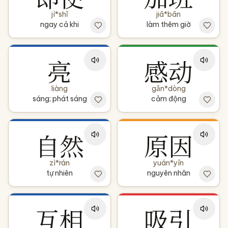
jí*shǐ
jiā*bān
ngay cả khi
làm thêm giờ
亮
感动
liàng
gǎn*dòng
sáng; phát sáng
cảm động
自然
原因
zì*rán
yuán*yīn
tự nhiên
nguyên nhân
互相
吸引