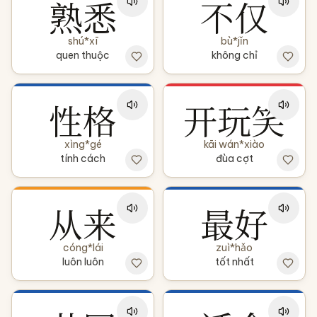
熟悉
不仅
shú*xī
bù*jǐn
quen thuộc
không chỉ
性格
开玩笑
xìng*gé
kāi wán*xiào
tính cách
đùa cợt
从来
最好
cóng*lái
zuì*hǎo
luôn luôn
tốt nhất