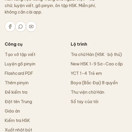
chữ, luyện viết, gõ pinyin, ôn tập HSK. Miễn phí,
không cần cài app.
Công cụ
Lộ trình
Tạo vở tập viết
Tra chữ Hán (HSK · bộ thủ)
Luyện gõ pinyin
New HSK 1-9 Sơ–Cao cấp
Flashcard PDF
YCT 1-4 Trẻ em
Thêm pinyin
Boya (Bắc Đại) 8 quyển
Đề kiểm tra
Thư viện chữ Hán
Đặt tên Trung
Sổ tay của tôi
Giáo án
Kiểm tra HSK
Xuất nhật bút