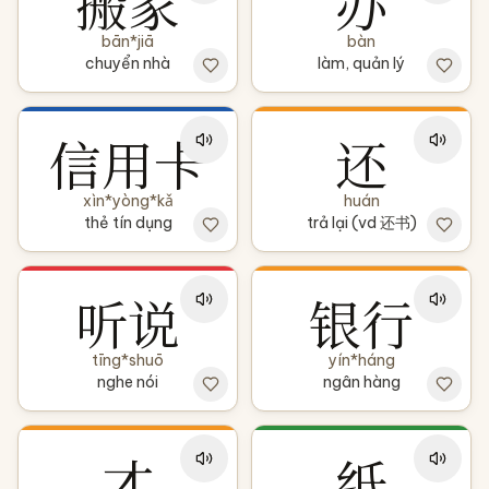
搬家
办
bān*jiā
bàn
chuyển nhà
làm, quản lý
信用卡
还
xìn*yòng*kǎ
huán
thẻ tín dụng
trả lại (vd 还书)
听说
银行
tīng*shuō
yín*háng
nghe nói
ngân hàng
才
纸