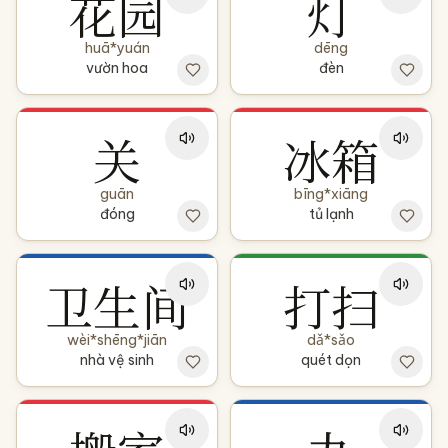
花园
灯
huā*yuán
dēng
vườn hoa
đèn
关
冰箱
guān
bīng*xiāng
đóng
tủ lạnh
卫生间
打扫
wèi*shēng*jiān
dǎ*sǎo
nhà vệ sinh
quét dọn