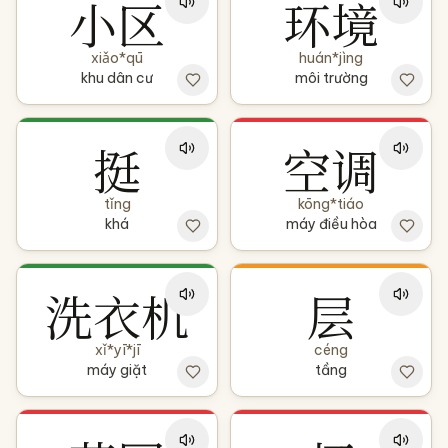
小区
环境
xiǎo*qū
huán*jìng
khu dân cư
môi trường
挺
空调
tǐng
kōng*tiáo
khá
máy điều hòa
洗衣机
层
xǐ*yī*jī
céng
máy giặt
tầng