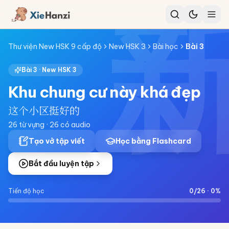
Thư viện New HSK 9 cấp độ
New HSK 3
Bài học
Bài
3
Bài
3
·
New HSK 3
Khu chung cư này khá đẹp
这个小区挺好的
26
từ vựng ·
26
có audio
Tạo vở tập viết
Học bằng Flashcard
Bắt đầu luyện tập
Tiến độ học
0
/
26
·
0
%