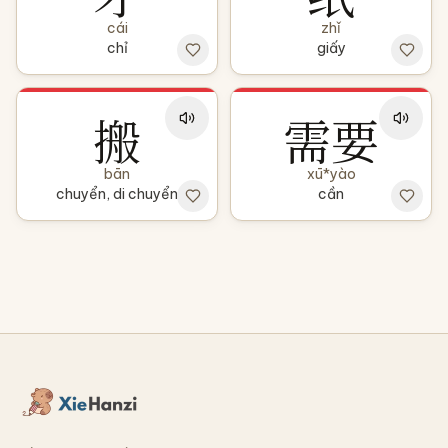
cái
zhǐ
chỉ
giấy
搬
需要
bān
xū*yào
chuyển, di chuyển
cần