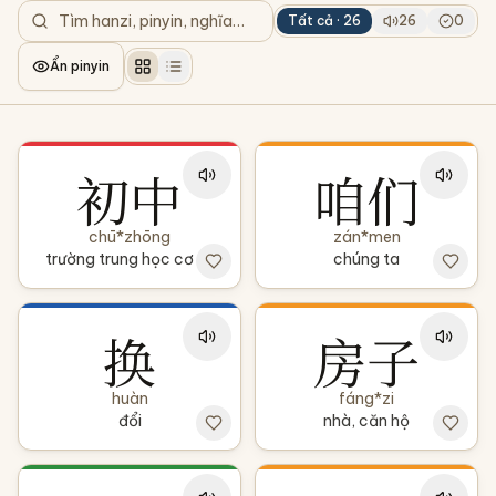
Tất cả ·
26
26
0
Ẩn pinyin
初中
咱们
chū*zhōng
zán*men
trường trung học cơ sở
chúng ta
换
房子
huàn
fáng*zi
đổi
nhà, căn hộ