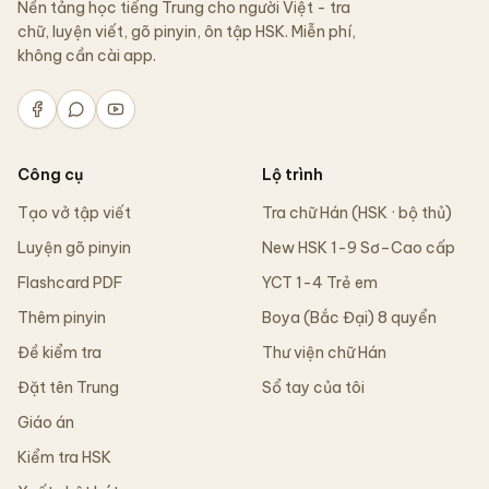
Nền tảng học tiếng Trung cho người Việt - tra
chữ, luyện viết, gõ pinyin, ôn tập HSK. Miễn phí,
không cần cài app.
Công cụ
Lộ trình
Tạo vở tập viết
Tra chữ Hán (HSK · bộ thủ)
Luyện gõ pinyin
New HSK 1-9 Sơ–Cao cấp
Flashcard PDF
YCT 1-4 Trẻ em
Thêm pinyin
Boya (Bắc Đại) 8 quyển
Đề kiểm tra
Thư viện chữ Hán
Đặt tên Trung
Sổ tay của tôi
Giáo án
Kiểm tra HSK