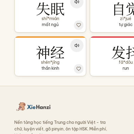
失眠
自
shī*mián
zì*jué
mất ngủ
tự giác
神经
发
shén*jīng
fā*dǒu
thần kinh
run
Nền tảng học tiếng Trung cho người Việt - tra
chữ, luyện viết, gõ pinyin, ôn tập HSK. Miễn phí,