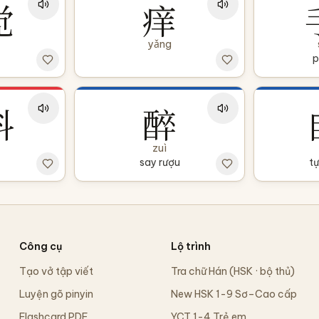
觉
痒
yǎng
p
抖
醉
zuì
say rượu
tự
Công cụ
Lộ trình
Tạo vở tập viết
Tra chữ Hán (HSK · bộ thủ)
Luyện gõ pinyin
New HSK 1-9 Sơ–Cao cấp
Flashcard PDF
YCT 1-4 Trẻ em