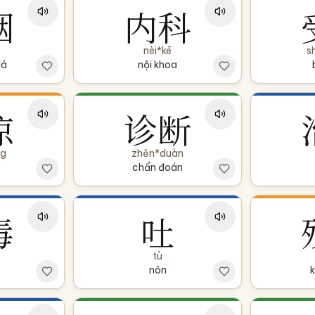
烟
内科
nèi*kē
s
lá
nội khoa
凉
诊断
ng
zhěn*duàn
chẩn đoán
毒
吐
tù
nôn
k