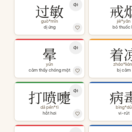
过敏
戒
guò*mǐn
jiè*yān
dị ứng
bỏ thuốc 
晕
着
yūn
zháo*liá
cảm thấy chóng mặt
bị cảm
打喷嚏
病
dǎ pēn*tì
bìng*dú
hắt hơi
vi-rút