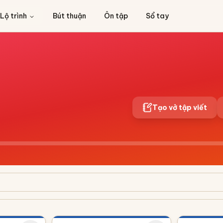
Lộ trình
Bút thuận
Ôn tập
Sổ tay
Tạo vở tập viết