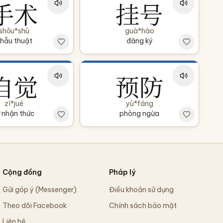
手术
挂号
shǒu*shù
guà*hào
hẫu thuật
đăng ký
自觉
预防
zì*jué
yù*fáng
 nhận thức
phòng ngừa
Cộng đồng
Pháp lý
Gửi góp ý (Messenger)
Điều khoản sử dụng
Theo dõi Facebook
Chính sách bảo mật
Liên hệ