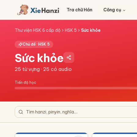
Tra chữ Hán
Công cụ
Thư viện HSK 6 cấp độ
HSK 5
Sức khỏe
Chủ đề ·
HSK 5
Sức khỏe
25
từ vựng ·
25
có audio
Tiến độ học