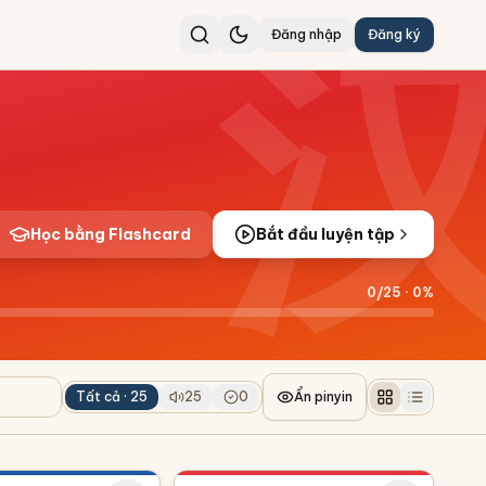
Đăng nhập
Đăng ký
Học bằng Flashcard
Bắt đầu luyện tập
0
/
25
·
0
%
Tất cả ·
25
25
0
Ẩn pinyin