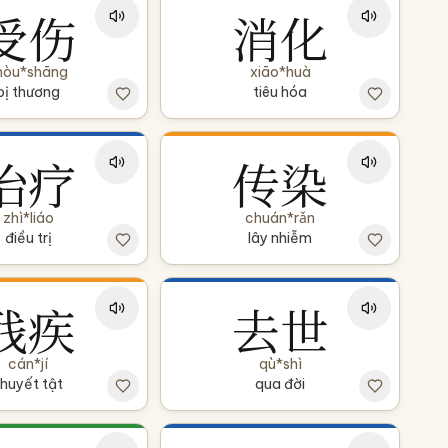
受伤
消化
hòu*shāng
xiāo*huà
bị thương
tiêu hóa
治疗
传染
zhì*liáo
chuán*rǎn
điều trị
lây nhiễm
残疾
去世
cán*jí
qù*shì
huyết tật
qua đời