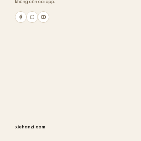
không cần cài app.
xiehanzi.com