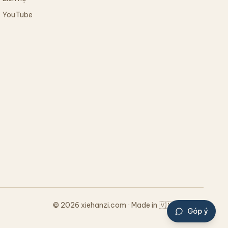
YouTube
© 2026 xiehanzi.com · Made in 🇻🇳 Vietnam
Góp ý