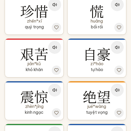
珍惜
慌
zhēn*xī
huāng
quý trọng
bối rối
艰苦
自豪
jiān*kǔ
zì*háo
khó khăn
tự hào
震惊
绝望
zhèn*jīng
jué*wàng
kinh ngạc
tuyệt vọng