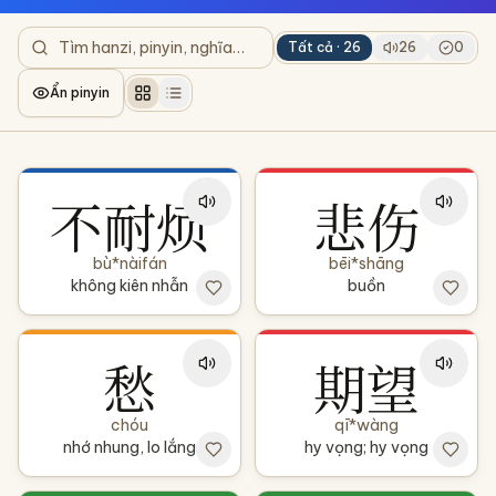
Tất cả ·
26
26
0
Ẩn pinyin
不耐烦
悲伤
bù*nàifán
bēi*shāng
không kiên nhẫn
buồn
愁
期望
chóu
qī*wàng
nhớ nhung, lo lắng
hy vọng; hy vọng