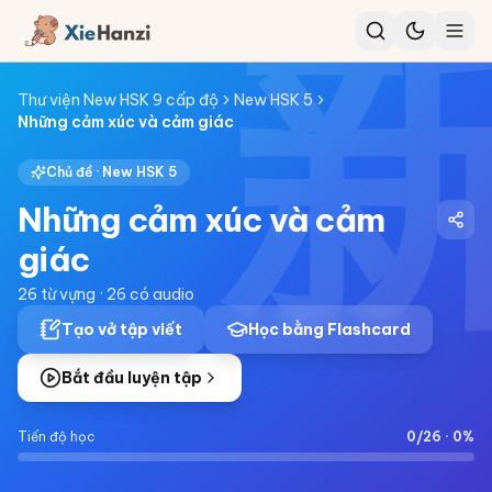
Thư viện New HSK 9 cấp độ
New HSK 5
Những cảm xúc và cảm giác
Chủ đề ·
New HSK 5
Những cảm xúc và cảm
giác
26
từ vựng ·
26
có audio
Tạo vở tập viết
Học bằng Flashcard
Bắt đầu luyện tập
Tiến độ học
0
/
26
·
0
%