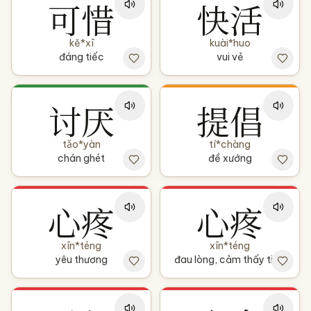
可惜
快活
kě*xī
kuài*huo
đáng tiếc
vui vẻ
讨厌
提倡
tǎo*yàn
tí*chàng
chán ghét
đề xướng
心疼
心疼
xīn*téng
xīn*téng
yêu thương
đau lòng, cảm thấy tiếc