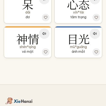
呆
心态
dāi
xīn*tài
đơ
tâm trạng
神情
目光
shén*qíng
mù*guāng
vẻ mặt
ánh mắt