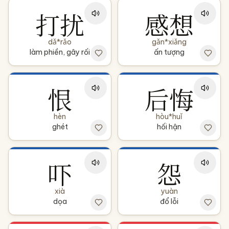
打扰
感想
dǎ*rǎo
gǎn*xiǎng
làm phiền, gây rối
ấn tượng
恨
后悔
hèn
hòu*huǐ
ghét
hối hận
吓
怨
xià
yuàn
dọa
đổ lỗi