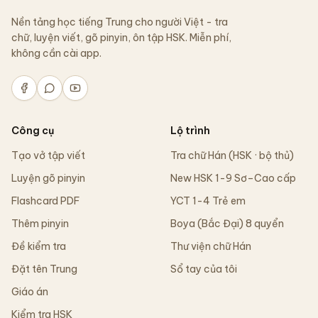
Nền tảng học tiếng Trung cho người Việt - tra
chữ, luyện viết, gõ pinyin, ôn tập HSK. Miễn phí,
không cần cài app.
Công cụ
Lộ trình
Tạo vở tập viết
Tra chữ Hán (HSK · bộ thủ)
Luyện gõ pinyin
New HSK 1-9 Sơ–Cao cấp
Flashcard PDF
YCT 1-4 Trẻ em
Thêm pinyin
Boya (Bắc Đại) 8 quyển
Đề kiểm tra
Thư viện chữ Hán
Đặt tên Trung
Sổ tay của tôi
Giáo án
Kiểm tra HSK