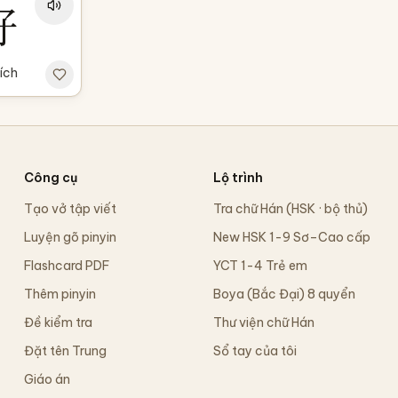
好
hích
Công cụ
Lộ trình
Tạo vở tập viết
Tra chữ Hán (HSK · bộ thủ)
Luyện gõ pinyin
New HSK 1-9 Sơ–Cao cấp
Flashcard PDF
YCT 1-4 Trẻ em
Thêm pinyin
Boya (Bắc Đại) 8 quyển
Đề kiểm tra
Thư viện chữ Hán
Đặt tên Trung
Sổ tay của tôi
Giáo án