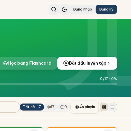
Đăng nhập
Đăng ký
Học bằng Flashcard
Bắt đầu luyện tập
0
/
17
·
0
%
Tất cả ·
17
17
0
Ẩn pinyin