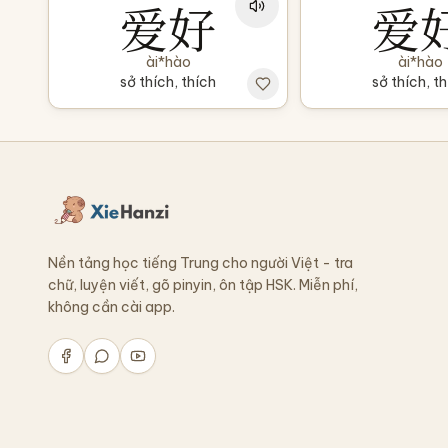
爱好
爱
ài*hào
ài*hào
sở thích, thích
sở thích, t
Nền tảng học tiếng Trung cho người Việt - tra
chữ, luyện viết, gõ pinyin, ôn tập HSK. Miễn phí,
không cần cài app.