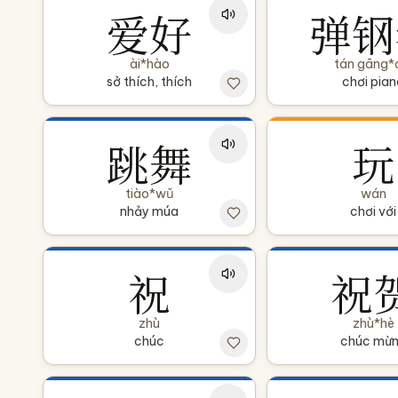
爱好
弹钢
ài*hào
tán gāng*
sở thích, thích
chơi pian
跳舞
玩
tiào*wǔ
wán
nhảy múa
chơi với
祝
祝
zhù
zhù*hè
chúc
chúc mừ