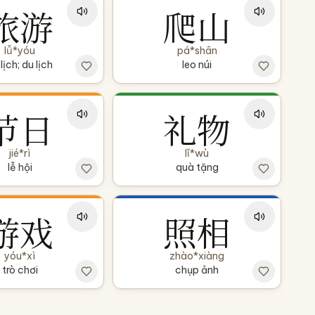
旅游
爬山
lǚ*yóu
pá*shān
lịch; du lịch
leo núi
节日
礼物
jié*rì
lǐ*wù
lễ hội
quà tặng
游戏
照相
yóu*xì
zhào*xiàng
trò chơi
chụp ảnh