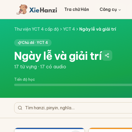
Tra chữ Hán
Công cụ
Thư viện YCT 4 cấp độ
YCT 4
Ngày lễ và giải trí
Chủ đề ·
YCT 4
Ngày lễ và giải trí
17
từ vựng ·
17
có audio
Tiến độ học