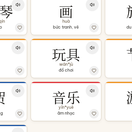
琴
画
qín
huà
o
bức tranh, vẽ
du 
玩具
wán*jù
đồ chơi
贺
音乐
yīn*yuè
ng
âm nhạc