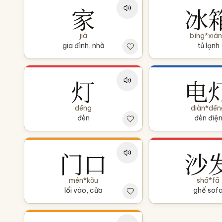
家
冰
jiā
bīng*xiā
gia đình, nhà
tủ lạnh
灯
电
dēng
diàn*dēn
đèn
đèn điệ
门口
沙
mén*kǒu
shā*fā
lối vào, cửa
ghế sof