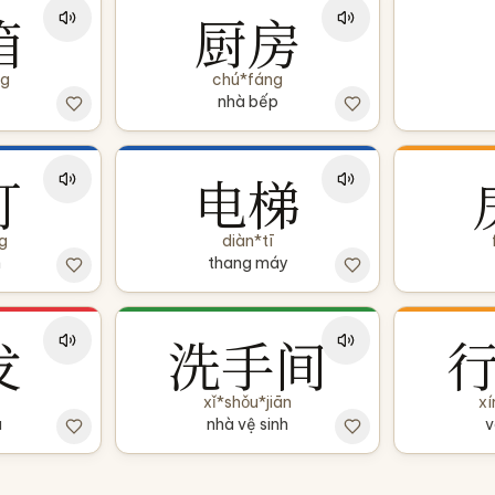
箱
厨房
ng
chú*fáng
nhà bếp
灯
电梯
g
diàn*tī
n
thang máy
发
洗手间
xǐ*shǒu*jiān
xí
a
nhà vệ sinh
v