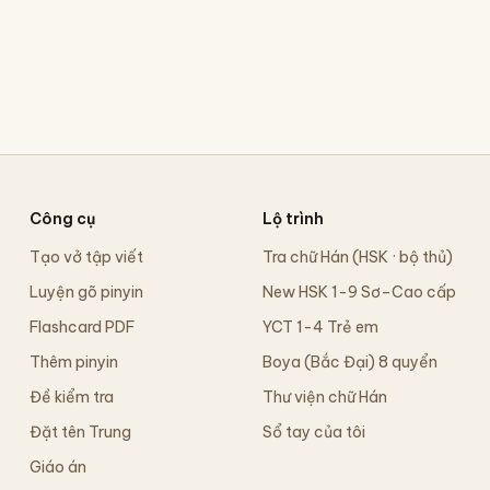
Công cụ
Lộ trình
Tạo vở tập viết
Tra chữ Hán (HSK · bộ thủ)
Luyện gõ pinyin
New HSK 1-9 Sơ–Cao cấp
Flashcard PDF
YCT 1-4 Trẻ em
Thêm pinyin
Boya (Bắc Đại) 8 quyển
Đề kiểm tra
Thư viện chữ Hán
Đặt tên Trung
Sổ tay của tôi
Giáo án