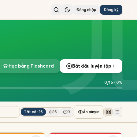
Đăng nhập
Đăng ký
Học bằng Flashcard
Bắt đầu luyện tập
0
/
16
·
0
%
Tất cả ·
16
16
0
Ẩn pinyin