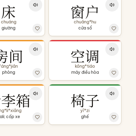
床
窗户
chuáng
chuāng*hu
giường
cửa sổ
房间
空调
fáng*jiān
kōng*tiáo
phòng
máy điều hòa
行李箱
椅子
ng*li*xiāng
yǐ*zi
ali; cốp xe
ghế