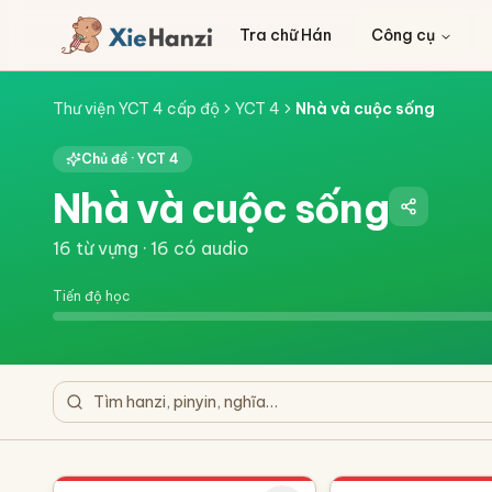
Tra chữ Hán
Công cụ
Thư viện YCT 4 cấp độ
YCT 4
Nhà và cuộc sống
Chủ đề ·
YCT 4
Nhà và cuộc sống
16
từ vựng ·
16
có audio
Tiến độ học