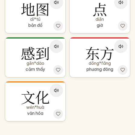
地图
点
dì*tú
diǎn
bản đồ
giờ
感到
东方
gǎn*dào
dōng*fāng
cảm thấy
phương đông
文化
wén*huà
văn hóa