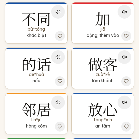
不同
加
bù*tóng
jiā
khác biệt
cộng; thêm vào
的话
做客
de*huà
zuò*kè
nếu
làm khách
邻居
放心
lín*jū
fàng*xīn
hàng xóm
an tâm