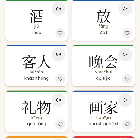
酒
放
jiǔ
fàng
rượu
đặt
客人
晚会
kè*rén
wǎn*huì
khách hàng
dạ tiệc
礼物
画家
lǐ*wù
huà*jiā
quà tặng
họa sĩ, nghệ sĩ