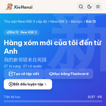
Thư viện New HSK 9 cấp độ
New HSK 3
Bài học
Bài
13
Bài
13
·
New HSK 3
Hàng xóm mới của tôi đến từ
Anh
我的新邻居来自英国
27
từ vựng ·
27
có audio
Tạo vở tập viết
Học bằng Flashcard
Bắt đầu luyện tập
Tiến độ học
0
/
27
·
0
%