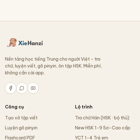
Nền tảng học tiếng Trung cho người Việt - tra
chữ, luyện viết, gõ pinyin, ôn tập HSK. Miễn phí,
không cần cài app.
Công cụ
Lộ trình
Tạo vở tập viết
Tra chữ Hán (HSK · bộ thủ)
Luyện gõ pinyin
New HSK 1-9 Sơ–Cao cấp
Flashcard PDF
YCT 1-4 Trẻ em