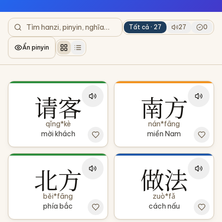
Tất cả ·
27
27
0
Ẩn pinyin
请客
南方
qǐng*kè
nán*fāng
mời khách
miền Nam
北方
做法
běi*fāng
zuò*fǎ
phía bắc
cách nấu