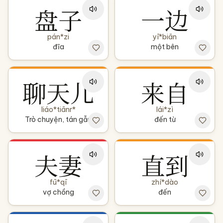
盘子
一边
pán*zi
yī*biān
đĩa
một bên
聊天儿
来自
liáo*tiānr*
lái*zì
Trò chuyện, tán gẫu
đến từ
夫妻
直到
fū*qī
zhí*dào
vợ chồng
đến