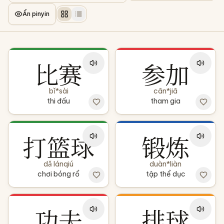
Ẩn pinyin
比赛
参加
bǐ*sài
cān*jiā
thi đấu
tham gia
打篮球
锻炼
dǎ lánqiú
duàn*liàn
chơi bóng rổ
tập thể dục
功夫
排球