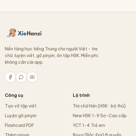
Nền tảng học tiếng Trung cho người Việt - tra
chữ, luyện viết, gõ pinyin, ôn tập HSK. Miễn phí,
không cần cài app.
Công cụ
Lộ trình
Tạo vở tập viết
Tra chữ Hán (HSK · bộ thủ)
Luyện gõ pinyin
New HSK 1-9 Sơ–Cao cấp
Flashcard PDF
YCT 1-4 Trẻ em
Thêm pinyin
Boya (Bắc Đại) 8 quyển