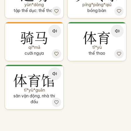
yùn*dòng
pīng*pāng*qiú
tập thể dục; thể thao
bóng bàn
骑马
体育
qí*mǎ
tǐ*yù
cưỡi ngựa
thể thao
体育馆
tǐ*yù*guǎn
sân vận động, nhà thi
đấu