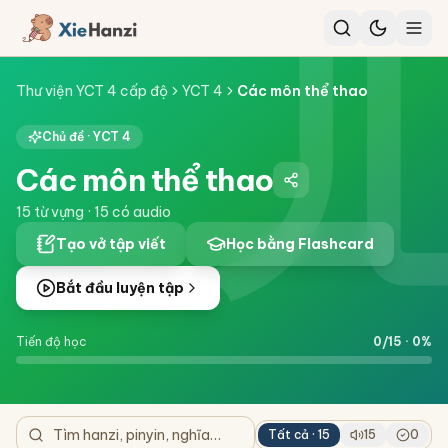
Thư viện YCT 4 cấp độ
YCT 4
Các môn thể thao
Chủ đề ·
YCT 4
Các môn thể thao
15
từ vựng ·
15
có audio
Tạo vở tập viết
Học bằng Flashcard
Bắt đầu luyện tập
Tiến độ học
0
/
15
·
0
%
Tất cả ·
15
15
0