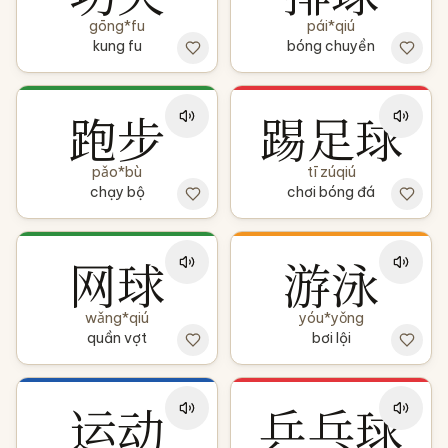
gōng*fu
pái*qiú
kung fu
bóng chuyền
跑步
踢足球
pǎo*bù
tī zúqiú
chạy bộ
chơi bóng đá
网球
游泳
wǎng*qiú
yóu*yǒng
quần vợt
bơi lội
运动
乒乓球