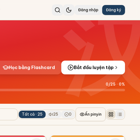
Đăng nhập
Đăng ký
Học bằng Flashcard
Bắt đầu luyện tập
0
/
25
·
0
%
Tất cả ·
25
25
0
Ẩn pinyin