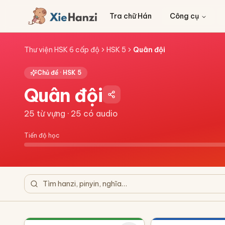
Tra chữ Hán
Công cụ
Thư viện HSK 6 cấp độ
HSK 5
Quân đội
Chủ đề ·
HSK 5
Quân đội
25
từ vựng ·
25
có audio
Tiến độ học