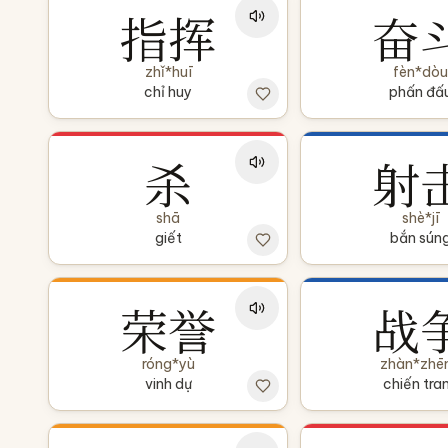
指挥
奋
zhǐ*huī
fèn*dòu
chỉ huy
phấn đấ
杀
射
shā
shè*jī
giết
bắn sún
荣誉
战
róng*yù
zhàn*zhē
vinh dự
chiến tra