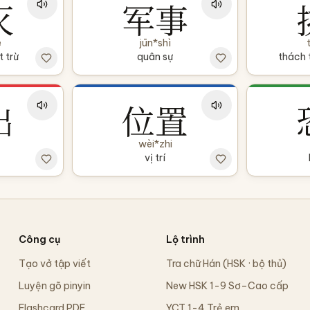
灭
军事
è
jūn*shì
t trừ
quân sự
thách 
出
位置
wèi*zhi
vị trí
Công cụ
Lộ trình
Tạo vở tập viết
Tra chữ Hán (HSK · bộ thủ)
Luyện gõ pinyin
New HSK 1-9 Sơ–Cao cấp
Flashcard PDF
YCT 1-4 Trẻ em