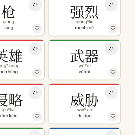
枪
强烈
qiāng
qiáng*liè
súng
mạnh mẽ
英雄
武器
īng*xióng
wǔ*qì
anh hùng
vũ khí
侵略
威胁
qīn*lüè
wēi*xié
xâm lược
đe dọa