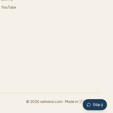
YouTube
© 2026 xiehanzi.com · Made in 🇻🇳 Vietnam
Góp ý