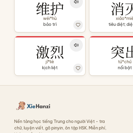
维护
消
wéi*hù
xiāo*mi
bảo trì
tiêu diệt; diệ
激烈
突
jī*liè
tū*chū
kịch liệt
nổi bật
Nền tảng học tiếng Trung cho người Việt - tra
chữ, luyện viết, gõ pinyin, ôn tập HSK. Miễn phí,