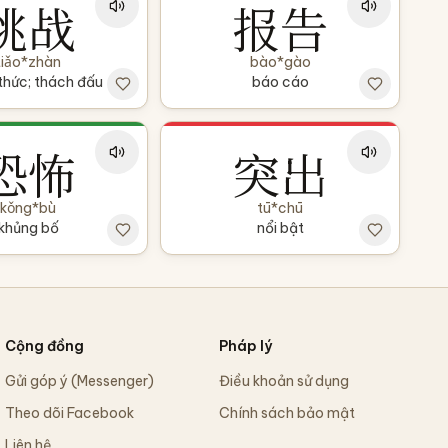
挑战
报告
tiǎo*zhàn
bào*gào
thức; thách đấu
báo cáo
恐怖
突出
kǒng*bù
tū*chū
khủng bố
nổi bật
Cộng đồng
Pháp lý
Gửi góp ý (Messenger)
Điều khoản sử dụng
Theo dõi Facebook
Chính sách bảo mật
Liên hệ