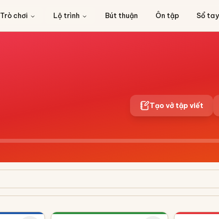
Trò chơi
Lộ trình
Bút thuận
Ôn tập
Sổ tay
Tạo vở tập viết