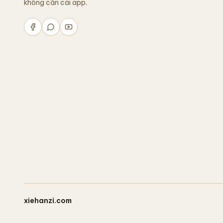
không cần cài app.
xiehanzi.com