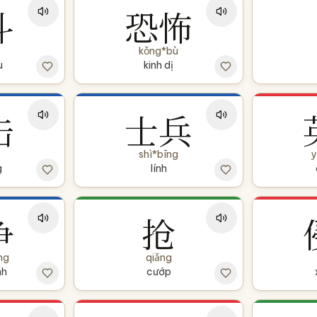
斗
恐怖
kǒng*bù
u
kinh dị
击
士兵
shì*bīng
y
g
lính
争
抢
ng
qiǎng
nh
cướp