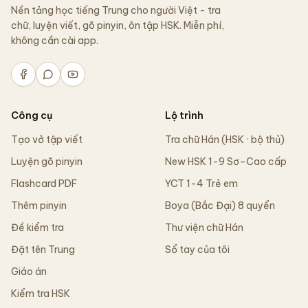
Nền tảng học tiếng Trung cho người Việt - tra
chữ, luyện viết, gõ pinyin, ôn tập HSK. Miễn phí,
không cần cài app.
Công cụ
Lộ trình
Tạo vở tập viết
Tra chữ Hán (HSK · bộ thủ)
Luyện gõ pinyin
New HSK 1-9 Sơ–Cao cấp
Flashcard PDF
YCT 1-4 Trẻ em
Thêm pinyin
Boya (Bắc Đại) 8 quyển
Đề kiểm tra
Thư viện chữ Hán
Đặt tên Trung
Sổ tay của tôi
Giáo án
Kiểm tra HSK