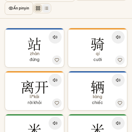
Ẩn pinyin
站
骑
zhàn
qí
đứng
cưỡi
离开
辆
lí*kāi
liàng
rời khỏi
chiếc
米
米