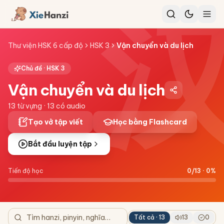
Thư viện HSK 6 cấp độ
HSK 3
Vận chuyển và du lịch
Chủ đề ·
HSK 3
Vận chuyển và du lịch
13
từ vựng ·
13
có audio
Tạo vở tập viết
Học bằng Flashcard
Bắt đầu luyện tập
Tiến độ học
0
/
13
·
0
%
Tất cả ·
13
13
0