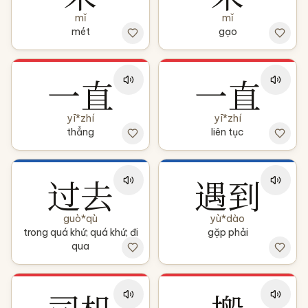
mǐ
mǐ
mét
gạo
一直
一直
yī*zhí
yī*zhí
thẳng
liên tục
过去
遇到
guò*qù
yù*dào
trong quá khứ; quá khứ; đi
gặp phải
qua