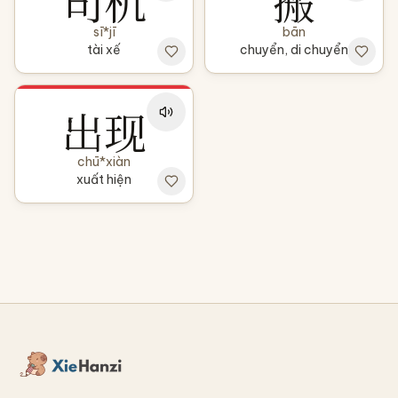
司机
搬
sī*jī
bān
tài xế
chuyển, di chuyển
出现
chū*xiàn
xuất hiện