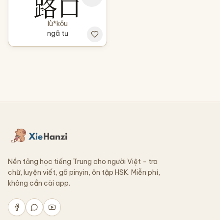
路口
lù*kǒu
ngã tư
Nền tảng học tiếng Trung cho người Việt - tra
chữ, luyện viết, gõ pinyin, ôn tập HSK. Miễn phí,
không cần cài app.