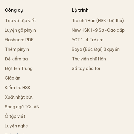
Công cụ
Lộ trình
Tạo vở tập viết
Tra chữ Hán (HSK · bộ thủ)
Luyện gõ pinyin
New HSK 1-9 Sơ–Cao cấp
Flashcard PDF
YCT 1-4 Trẻ em
Thêm pinyin
Boya (Bắc Đại) 8 quyển
Đề kiểm tra
Thư viện chữ Hán
Đặt tên Trung
Sổ tay của tôi
Giáo án
Kiểm tra HSK
Xuất nhật bút
Song ngữ TQ-VN
Ô tập viết
Luyện nghe