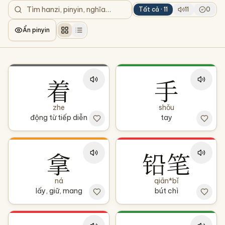
Tất cả ·
11
11
0
Ẩn pinyin
着
手
zhe
shǒu
động từ tiếp diễn
tay
拿
铅笔
ná
qiān*bǐ
lấy, giữ, mang
bút chì