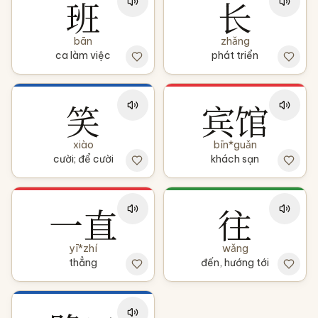
班
长
bān
zhǎng
ca làm việc
phát triển
笑
宾馆
xiào
bīn*guǎn
cười; để cười
khách sạn
一直
往
yī*zhí
wǎng
thẳng
đến, hướng tới