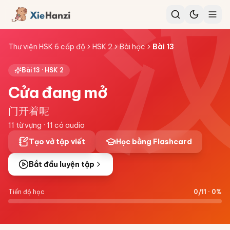
Thư viện HSK 6 cấp độ
HSK 2
Bài học
Bài
13
Bài
13
·
HSK 2
Cửa đang mở
门开着呢
11
từ vựng ·
11
có audio
Tạo vở tập viết
Học bằng Flashcard
Bắt đầu luyện tập
Tiến độ học
0
/
11
·
0
%