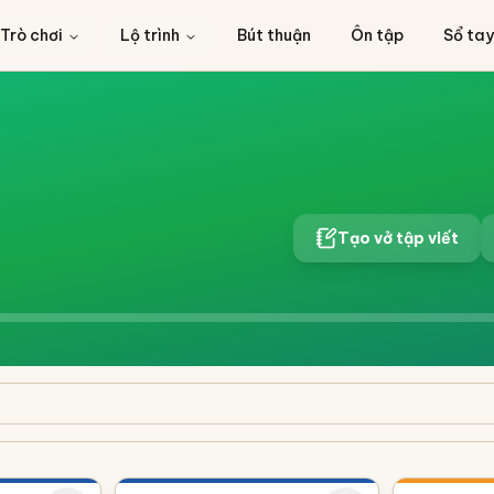
Trò chơi
Lộ trình
Bút thuận
Ôn tập
Sổ tay
Tạo vở tập viết