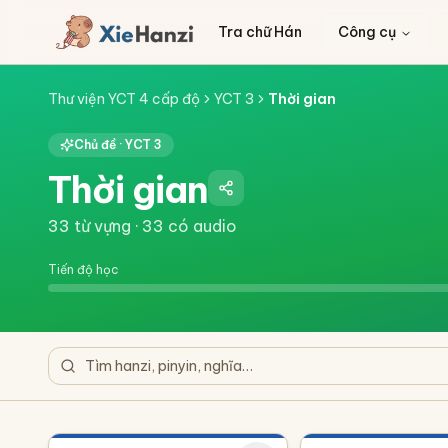
Tra chữ Hán
Công cụ
Thư viện YCT 4 cấp độ
YCT 3
Thời gian
Chủ đề ·
YCT 3
Thời gian
33
từ vựng ·
33
có audio
Tiến độ học