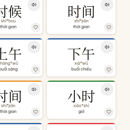
时候
时间
shí*hou
shí*jiān
thời gian
thời gian
上午
下午
shàng*wǔ
xià*wǔ
buổi sáng
buổi chiều
时间
小时
shí*jiān
xiǎo*shí
thời gian
giờ