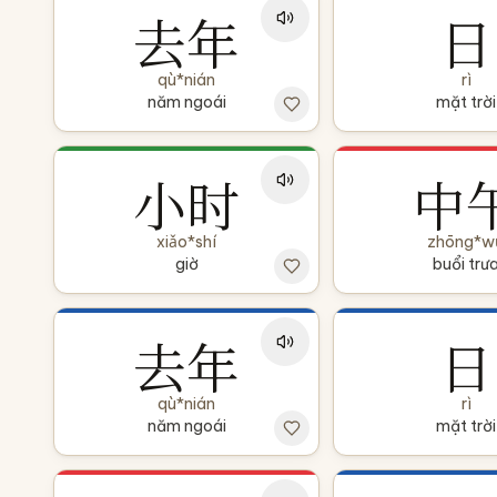
去年
日
qù*nián
rì
năm ngoái
mặt trời
小时
中
xiǎo*shí
zhōng*w
giờ
buổi trư
去年
日
qù*nián
rì
năm ngoái
mặt trời