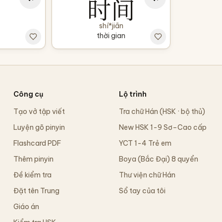
时间
shí*jiān
thời gian
Công cụ
Lộ trình
Tạo vở tập viết
Tra chữ Hán (HSK · bộ thủ)
Luyện gõ pinyin
New HSK 1-9 Sơ–Cao cấp
Flashcard PDF
YCT 1-4 Trẻ em
Thêm pinyin
Boya (Bắc Đại) 8 quyển
Đề kiểm tra
Thư viện chữ Hán
Đặt tên Trung
Sổ tay của tôi
Giáo án