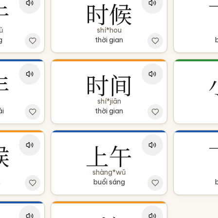
午
时候
ǔ
shí*hou
g
thời gian
年
时间
shí*jiān
i
thời gian
候
上午
shàng*wǔ
n
buổi sáng