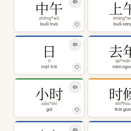
中午
上
zhōng*wǔ
shàng*w
buổi trưa
buổi sán
日
去
rì
qù*nián
mặt trời
năm ngoá
小时
时
xiǎo*shí
shí*hou
giờ
thời gia