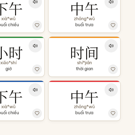
下午
中午
xià*wǔ
zhōng*wǔ
buổi chiều
buổi trưa
小时
时间
xiǎo*shí
shí*jiān
giờ
thời gian
下午
中午
xià*wǔ
zhōng*wǔ
buổi chiều
buổi trưa