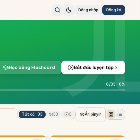
Đăng nhập
Đăng ký
Học bằng Flashcard
Bắt đầu luyện tập
0
/
33
·
0
%
Tất cả ·
33
33
0
Ẩn pinyin