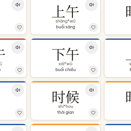
上午
shàng*wǔ
buổi sáng
午
下午
ǔ
xià*wǔ
a
buổi chiều
时候
shí*hou
thời gian