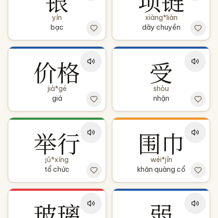
银
项链
yín
xiàng*liàn
bạc
dây chuyền
价格
受
jià*gé
shòu
giá
nhận
举行
围巾
jǔ*xíng
wéi*jīn
tổ chức
khăn quàng cổ
玻璃
弱