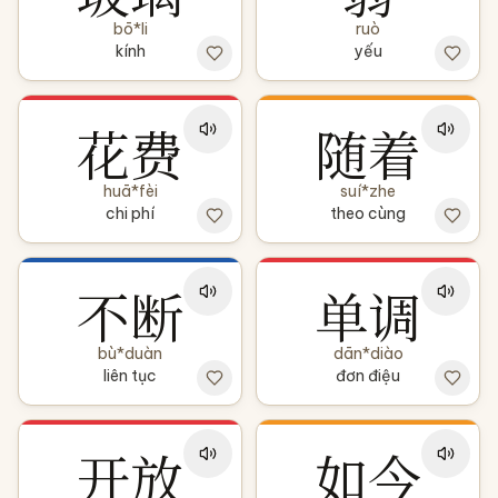
bō*li
ruò
kính
yếu
花费
随着
huā*fèi
suí*zhe
chi phí
theo cùng
不断
单调
bù*duàn
dān*diào
liên tục
đơn điệu
开放
如今