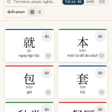
Tất cả ·
46
46
0
Ẩn pinyin
就
本
jiù
běn
ngay lập tức
một từ để đo sách
包
套
bāo
tào
gói
bộ