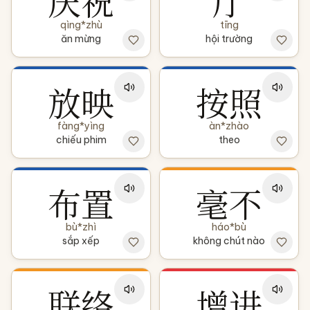
庆祝
厅
qìng*zhù
tīng
ăn mừng
hội trường
放映
按照
fàng*yìng
àn*zhào
chiếu phim
theo
布置
毫不
bù*zhì
háo*bù
sắp xếp
không chút nào
联络
增进