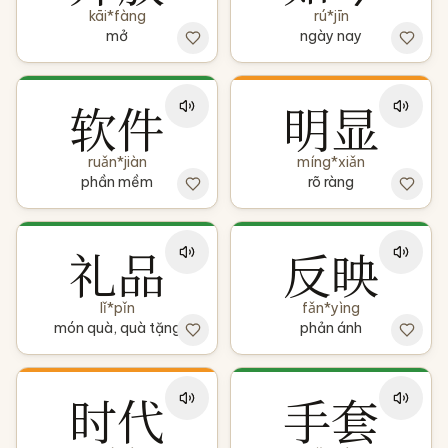
kāi*fàng
rú*jīn
mở
ngày nay
软件
明显
ruǎn*jiàn
míng*xiǎn
phần mềm
rõ ràng
礼品
反映
lǐ*pǐn
fǎn*yìng
món quà, quà tặng
phản ánh
时代
手套