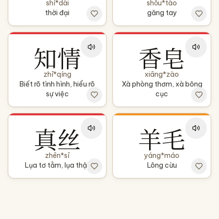
shí*dài
shǒu*tào
thời đại
găng tay
知情
香皂
zhī*qíng
xiāng*zào
Biết rõ tình hình, hiểu rõ
Xà phòng thơm, xà bông
sự việc
cục
真丝
羊毛
zhēn*sī
yáng*máo
Lụa tơ tằm, lụa thật
Lông cừu