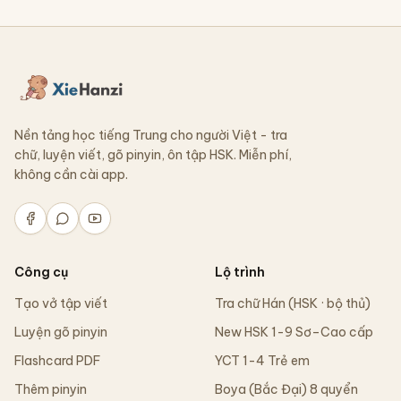
Nền tảng học tiếng Trung cho người Việt - tra
chữ, luyện viết, gõ pinyin, ôn tập HSK. Miễn phí,
không cần cài app.
Công cụ
Lộ trình
Tạo vở tập viết
Tra chữ Hán (HSK · bộ thủ)
Luyện gõ pinyin
New HSK 1-9 Sơ–Cao cấp
Flashcard PDF
YCT 1-4 Trẻ em
Thêm pinyin
Boya (Bắc Đại) 8 quyển