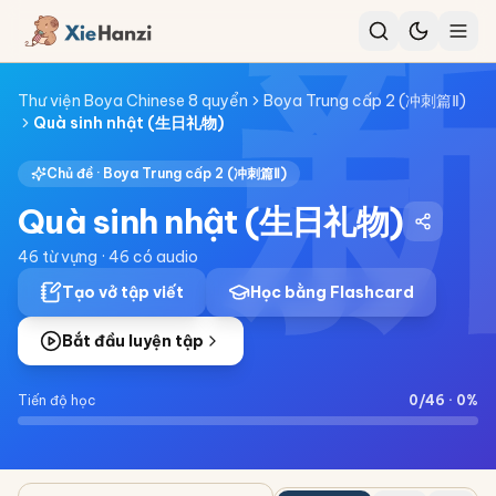
Thư viện Boya Chinese 8 quyển
Boya Trung cấp 2 (冲刺篇Ⅱ)
Quà sinh nhật (生日礼物)
Chủ đề ·
Boya Trung cấp 2 (冲刺篇Ⅱ)
Quà sinh nhật (生日礼物)
46
từ vựng ·
46
có audio
Tạo vở tập viết
Học bằng Flashcard
Bắt đầu luyện tập
Tiến độ học
0
/
46
·
0
%