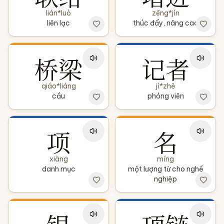
lián*luò
zēng*jìn
liên lạc
thúc đẩy, nâng cao
桥梁
记者
qiáo*liáng
jì*zhě
cầu
phóng viên
项
名
xiàng
míng
danh mục
một lượng từ cho nghề
nghiệp