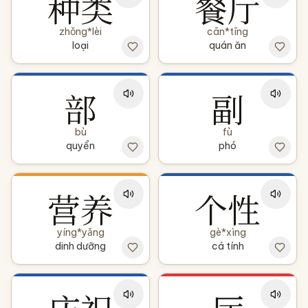
种类
餐厅
zhǒng*lèi
cān*tīng
loại
quán ăn
部
副
bù
fù
quyển
phó
营养
个性
yíng*yǎng
gè*xìng
dinh dưỡng
cá tính