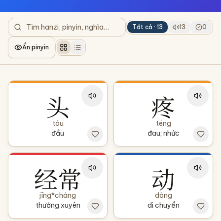
Tất cả ·
13
13
0
Ẩn pinyin
头
疼
tóu
téng
đầu
đau; nhức
经常
动
jīng*cháng
dòng
thường xuyên
di chuyển