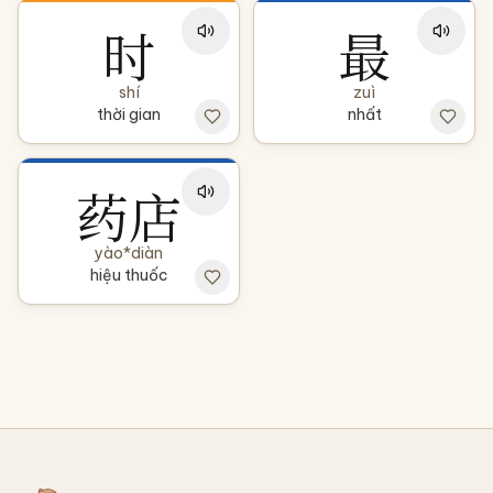
时
最
shí
zuì
thời gian
nhất
药店
yào*diàn
hiệu thuốc