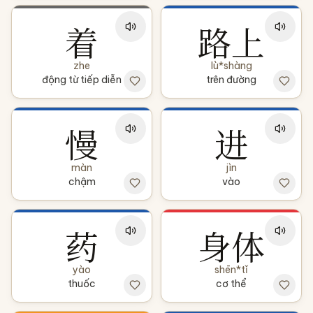
着
路上
zhe
lù*shàng
động từ tiếp diễn
trên đường
慢
进
màn
jìn
chậm
vào
药
身体
yào
shēn*tǐ
thuốc
cơ thể