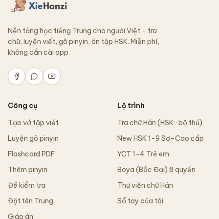
Nền tảng học tiếng Trung cho người Việt - tra
chữ, luyện viết, gõ pinyin, ôn tập HSK. Miễn phí,
không cần cài app.
Công cụ
Lộ trình
Tạo vở tập viết
Tra chữ Hán (HSK · bộ thủ)
Luyện gõ pinyin
New HSK 1-9 Sơ–Cao cấp
Flashcard PDF
YCT 1-4 Trẻ em
Thêm pinyin
Boya (Bắc Đại) 8 quyển
Đề kiểm tra
Thư viện chữ Hán
Đặt tên Trung
Sổ tay của tôi
Giáo án