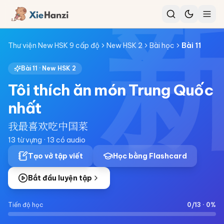
Thư viện New HSK 9 cấp độ
New HSK 2
Bài học
Bài
11
Bài
11
·
New HSK 2
Tôi thích ăn món Trung Quốc
nhất
我最喜欢吃中国菜
13
từ vựng ·
13
có audio
Tạo vở tập viết
Học bằng Flashcard
Bắt đầu luyện tập
Tiến độ học
0
/
13
·
0
%