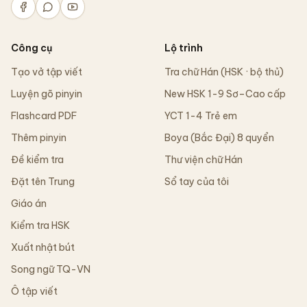
Công cụ
Lộ trình
Tạo vở tập viết
Tra chữ Hán (HSK · bộ thủ)
Luyện gõ pinyin
New HSK 1-9 Sơ–Cao cấp
Flashcard PDF
YCT 1-4 Trẻ em
Thêm pinyin
Boya (Bắc Đại) 8 quyển
Đề kiểm tra
Thư viện chữ Hán
Đặt tên Trung
Sổ tay của tôi
Giáo án
Kiểm tra HSK
Xuất nhật bút
Song ngữ TQ-VN
Ô tập viết