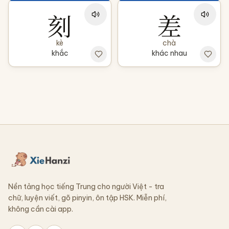
刻
差
kè
chà
khắc
khác nhau
Nền tảng học tiếng Trung cho người Việt - tra
chữ, luyện viết, gõ pinyin, ôn tập HSK. Miễn phí,
không cần cài app.