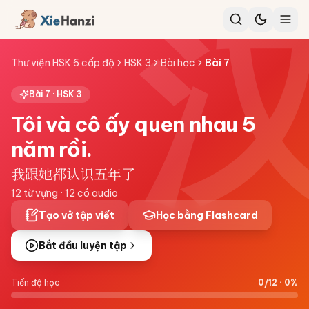
Thư viện HSK 6 cấp độ
HSK 3
Bài học
Bài
7
Bài
7
·
HSK 3
Tôi và cô ấy quen nhau 5
năm rồi.
我跟她都认识五年了
12
từ vựng ·
12
có audio
Tạo vở tập viết
Học bằng Flashcard
Bắt đầu luyện tập
Tiến độ học
0
/
12
·
0
%