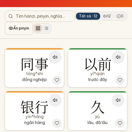
Tất cả ·
12
12
0
Ẩn pinyin
同事
以前
tóng*shì
yǐ*qián
đồng nghiệp
trước đây
银行
久
yín*háng
jiǔ
ngân hàng
lâu, đã lâu