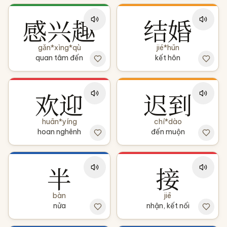
感兴趣
结婚
gǎn*xìng*qù
jié*hūn
quan tâm đến
kết hôn
欢迎
迟到
huān*yíng
chí*dào
hoan nghênh
đến muộn
半
接
bàn
jiē
nửa
nhận, kết nối