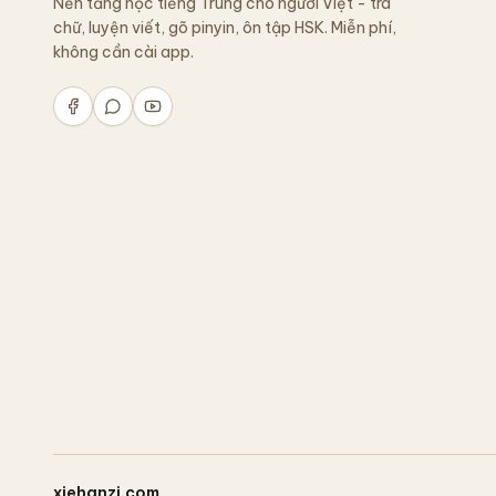
Nền tảng học tiếng Trung cho người Việt - tra
chữ, luyện viết, gõ pinyin, ôn tập HSK. Miễn phí,
không cần cài app.
xiehanzi.com