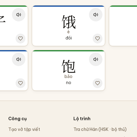
子
饿
è
đói
饱
bǎo
no
Công cụ
Lộ trình
Tạo vở tập viết
Tra chữ Hán (HSK · bộ thủ)