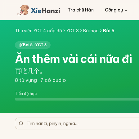
Tra chữ Hán
Công cụ
Thư viện YCT 4 cấp độ
YCT 3
Bài học
Bài
5
Bài
5
·
YCT 3
Ăn thêm vài cái nữa đi
再吃几个。
8
từ vựng ·
7
có audio
Tiến độ học