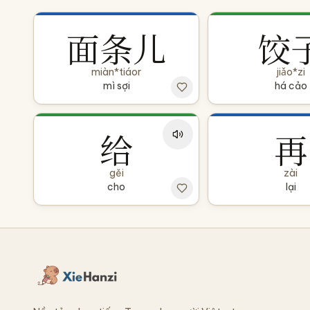
面条儿
饺
miàn*tiáor
jiǎo*zi
mì sợi
há cảo
给
再
gěi
zài
cho
lại