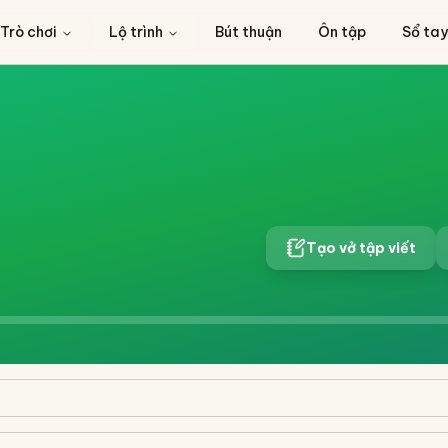
Trò chơi
Lộ trình
Bút thuận
Ôn tập
Sổ tay
Tạo vở tập viết