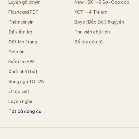
Luyện gõ pinyin
New HSK 1-9 Sơ–Cao cấp
Flashcard PDF
YCT 1-4 Trẻ em
Thêm pinyin
Boya (Bắc Đại) 8 quyển
Đề kiểm tra
Thư viện chữ Hán
Đặt tên Trung
Sổ tay của tôi
Giáo án
Kiểm tra HSK
Xuất nhật bút
Song ngữ TQ-VN
Ô tập viết
Luyện nghe
Tất cả công cụ →