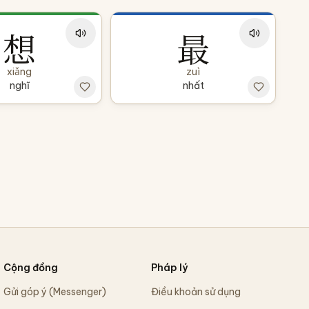
想
最
xiǎng
zuì
nghĩ
nhất
Cộng đồng
Pháp lý
Gửi góp ý (Messenger)
Điều khoản sử dụng