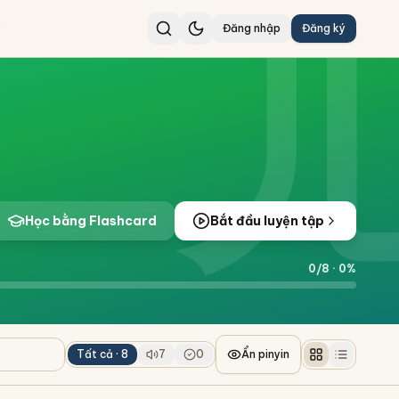
Đăng nhập
Đăng ký
Học bằng Flashcard
Bắt đầu luyện tập
0
/
8
·
0
%
Tất cả ·
8
7
0
Ẩn pinyin