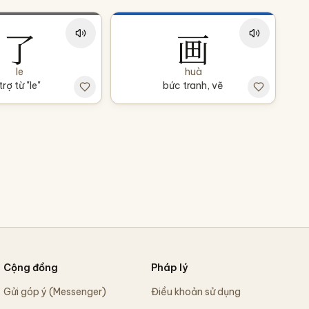
了
画
le
huà
trợ từ "le"
bức tranh, vẽ
Cộng đồng
Pháp lý
Gửi góp ý (Messenger)
Điều khoản sử dụng