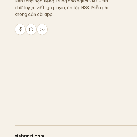
Nền tảng học tiếng Trung cho người Việt - tra
chữ, luyện viết, gõ pinyin, ôn tập HSK. Miễn phí,
không cần cài app.
xiehanzi.com