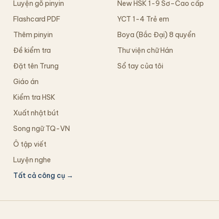
Luyện gõ pinyin
New HSK 1-9 Sơ–Cao cấp
Flashcard PDF
YCT 1-4 Trẻ em
Thêm pinyin
Boya (Bắc Đại) 8 quyển
Đề kiểm tra
Thư viện chữ Hán
Đặt tên Trung
Sổ tay của tôi
Giáo án
Kiểm tra HSK
Xuất nhật bút
Song ngữ TQ-VN
Ô tập viết
Luyện nghe
Tất cả công cụ →