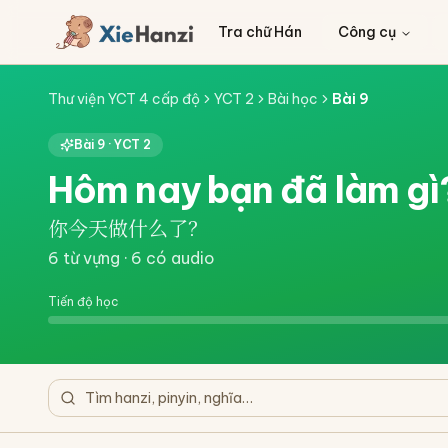
Tra chữ Hán
Công cụ
Thư viện YCT 4 cấp độ
YCT 2
Bài học
Bài
9
Bài
9
·
YCT 2
Hôm nay bạn đã làm gì
你今天做什么了？
6
từ vựng ·
6
có audio
Tiến độ học