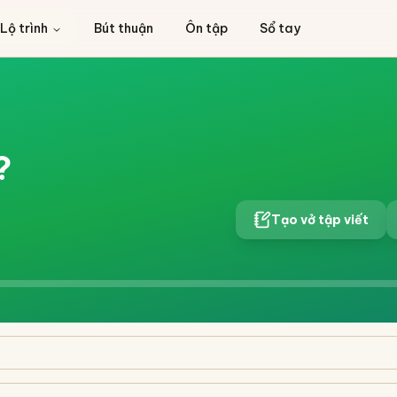
Lộ trình
Bút thuận
Ôn tập
Sổ tay
?
Tạo vở tập viết