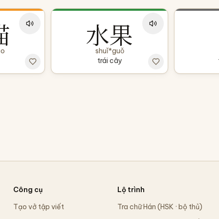
猫
水果
āo
shuǐ*guǒ
c
trái cây
Công cụ
Lộ trình
Tạo vở tập viết
Tra chữ Hán (HSK · bộ thủ)