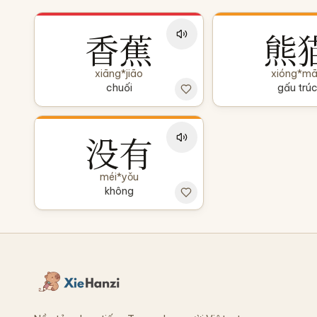
香蕉
熊
xiāng*jiāo
xióng*m
chuối
gấu trú
没有
méi*yǒu
không