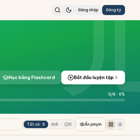
Đăng nhập
Đăng ký
Học bằng Flashcard
Bắt đầu luyện tập
0
/
6
·
0
%
Tất cả ·
6
6
0
Ẩn pinyin