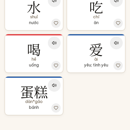
水
吃
shuǐ
chī
nước
ăn
喝
爱
hē
ài
uống
yêu; tình yêu
蛋糕
dàn*gāo
bánh