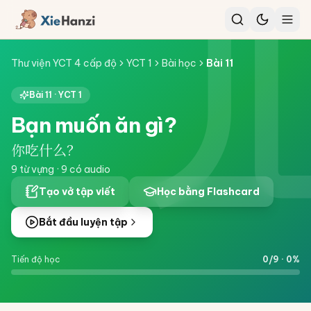
Thư viện YCT 4 cấp độ
YCT 1
Bài học
Bài
11
Bài
11
·
YCT 1
Bạn muốn ăn gì?
你吃什么？
9
từ vựng ·
9
có audio
Tạo vở tập viết
Học bằng Flashcard
Bắt đầu luyện tập
Tiến độ học
0
/
9
·
0
%