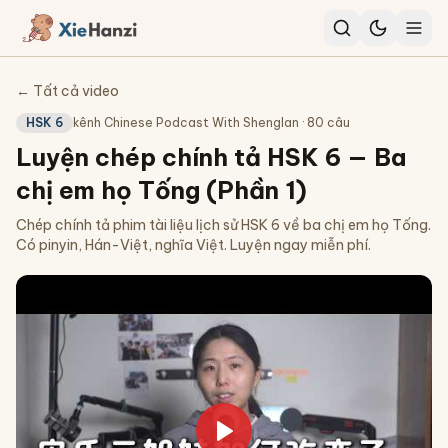
← Tất cả video
HSK 6
kênh
Chinese Podcast With Shenglan
·
80
câu
Luyện chép chính tả HSK 6 — Ba
chị em họ Tống (Phần 1)
Chép chính tả phim tài liệu lịch sử HSK 6 về ba chị em họ Tống.
Có pinyin, Hán-Việt, nghĩa Việt. Luyện ngay miễn phí.