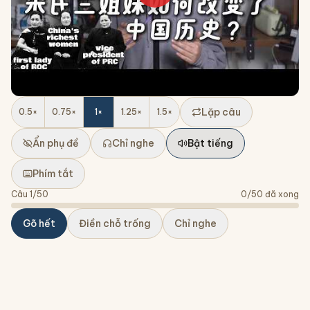
Lặp câu
0.5
×
0.75
×
1
×
1.25
×
1.5
×
Ẩn phụ đề
Chỉ nghe
Bật tiếng
Phím tắt
Câu
1
/
50
0
/
50
đã xong
Gõ hết
Điền chỗ trống
Chỉ nghe