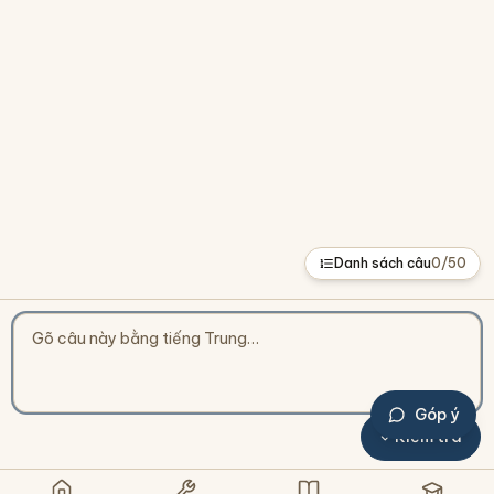
Danh sách câu
0
/
50
Góp ý
Kiểm tra