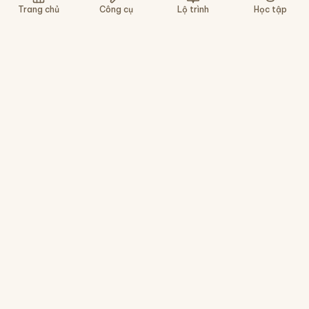
Nghe lại
Chậm
Gợi ý
Bỏ qua
Trang chủ
Công cụ
Lộ trình
Học tập
Nền tảng học tiếng Trung cho người Việt - tra
chữ, luyện viết, gõ pinyin, ôn tập HSK. Miễn phí,
không cần cài app.
Công cụ
Lộ trình