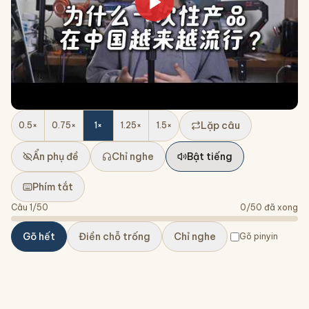
Lặp câu
0.5
×
0.75
×
1
×
1.25
×
1.5
×
Ẩn phụ đề
Chỉ nghe
Bật tiếng
Phím tắt
Câu
1
/
50
0
/
50
đã xong
Gõ hết
Điền chỗ trống
Chỉ nghe
Gõ pinyin