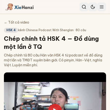
← Tất cả video
HSK 4
kênh
Chinese Podcast With Shenglan
·
80
câu
Chép chính tả HSK 4 — Đồ dùng
một lần ở TQ
Chép chính tả 80 câu Hán văn HSK 4 từ podcast về đồ dùng
một lần và TMĐT xuyên biên giới. Có pinyin, Hán-Việt, nghĩa
Việt. Luyện miễn phí.