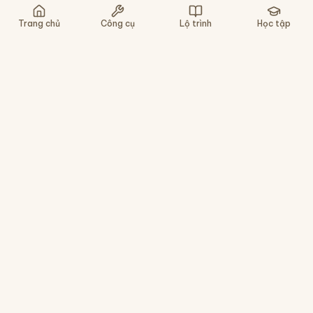
Nghe lại
Chậm
Gợi ý
Bỏ qua
Trang chủ
Công cụ
Lộ trình
Học tập
Nền tảng học tiếng Trung cho người Việt - tra
chữ, luyện viết, gõ pinyin, ôn tập HSK. Miễn phí,
không cần cài app.