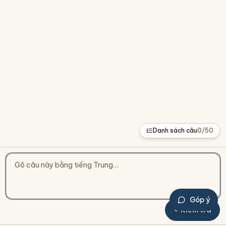
Danh sách câu
0
/
50
Góp ý
Kiểm tra