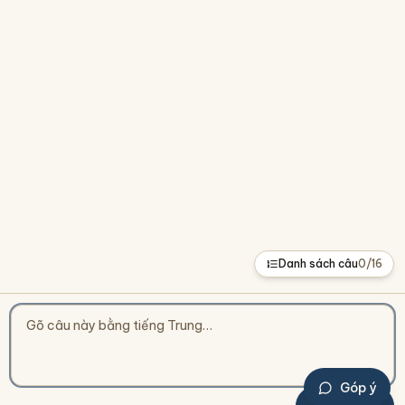
Danh sách câu
0
/
16
Góp ý