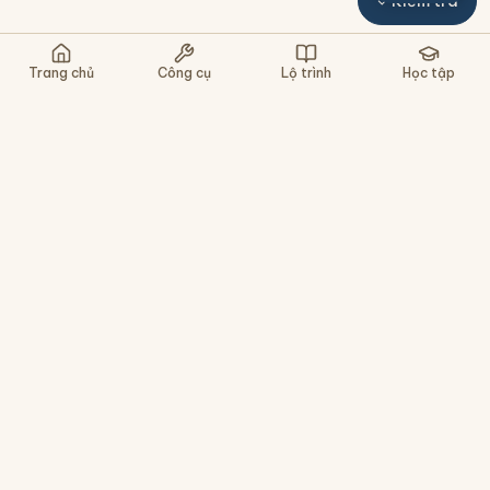
Kiểm tra
Nghe lại
Chậm
Gợi ý
Bỏ qua
Trang chủ
Công cụ
Lộ trình
Học tập
Nền tảng học tiếng Trung cho người Việt - tra
chữ, luyện viết, gõ pinyin, ôn tập HSK. Miễn phí,
không cần cài app.