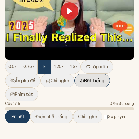
Lặp câu
0.5
×
0.75
×
1
×
1.25
×
1.5
×
Ẩn phụ đề
Chỉ nghe
Bật tiếng
Phím tắt
Câu
1
/
16
0
/
16
đã xong
Gõ hết
Điền chỗ trống
Chỉ nghe
Gõ pinyin