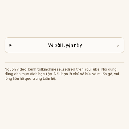
Về bài luyện này
⌄
Nguồn video: kênh
talkinchinese_redred
trên YouTube. Nội dung
dùng cho mục đích học tập. Nếu bạn là chủ sở hữu và muốn gỡ, vui
lòng liên hệ qua trang Liên hệ.