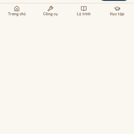
Nghe lại
Chậm
Gợi ý
Bỏ qua
Trang chủ
Công cụ
Lộ trình
Học tập
Nền tảng học tiếng Trung cho người Việt - tra
chữ, luyện viết, gõ pinyin, ôn tập HSK. Miễn phí,
không cần cài app.