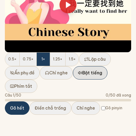
Lặp câu
0.5
×
0.75
×
1
×
1.25
×
1.5
×
Ẩn phụ đề
Chỉ nghe
Bật tiếng
Phím tắt
Câu
1
/
50
0
/
50
đã xong
Gõ hết
Điền chỗ trống
Chỉ nghe
Gõ pinyin