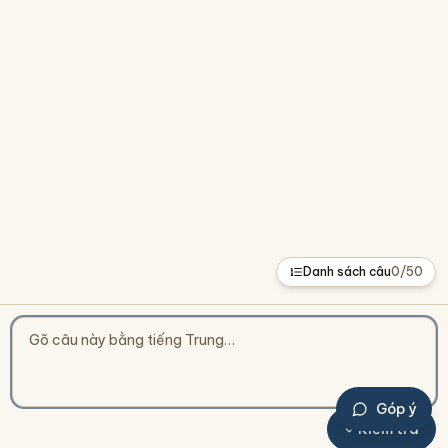
Danh sách câu
0
/
50
Góp ý
Kiểm tra