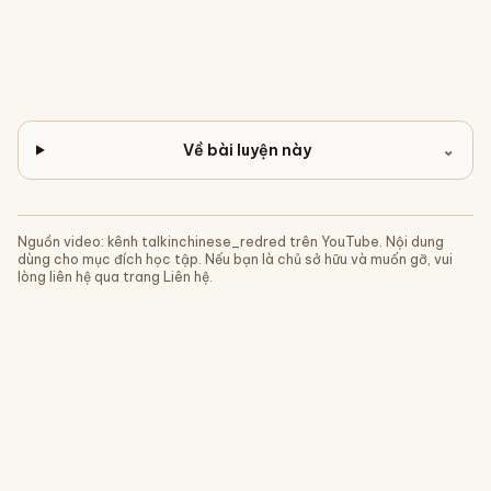
Về bài luyện này
⌄
Nguồn video: kênh
talkinchinese_redred
trên YouTube. Nội dung
dùng cho mục đích học tập. Nếu bạn là chủ sở hữu và muốn gỡ, vui
lòng liên hệ qua trang Liên hệ.