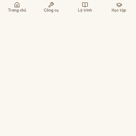
Nghe lại
Chậm
Gợi ý
Bỏ qua
Trang chủ
Công cụ
Lộ trình
Học tập
Nền tảng học tiếng Trung cho người Việt - tra
chữ, luyện viết, gõ pinyin, ôn tập HSK. Miễn phí,
không cần cài app.