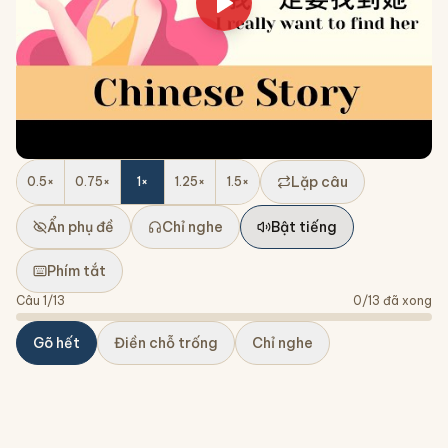
Lặp câu
0.5
×
0.75
×
1
×
1.25
×
1.5
×
Ẩn phụ đề
Chỉ nghe
Bật tiếng
Phím tắt
Câu
1
/
13
0
/
13
đã xong
Gõ hết
Điền chỗ trống
Chỉ nghe