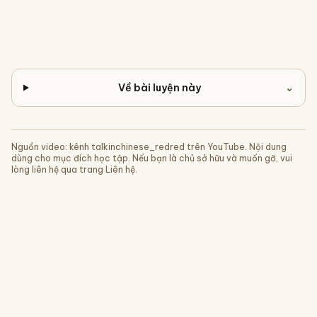
Về bài luyện này
⌄
Nguồn video: kênh
talkinchinese_redred
trên YouTube. Nội dung
dùng cho mục đích học tập. Nếu bạn là chủ sở hữu và muốn gỡ, vui
lòng liên hệ qua trang Liên hệ.