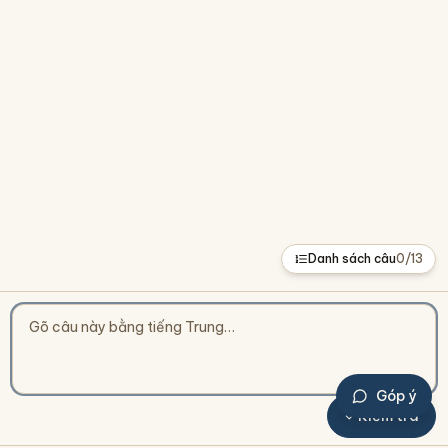
Danh sách câu
0
/
13
Góp ý
Kiểm tra