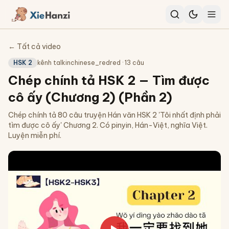
← Tất cả video
HSK 2
kênh
talkinchinese_redred
·
13
câu
Chép chính tả HSK 2 — Tìm được
cô ấy (Chương 2) (Phần 2)
Chép chính tả 80 câu truyện Hán văn HSK 2 'Tôi nhất định phải
tìm được cô ấy' Chương 2. Có pinyin, Hán-Việt, nghĩa Việt.
Luyện miễn phí.