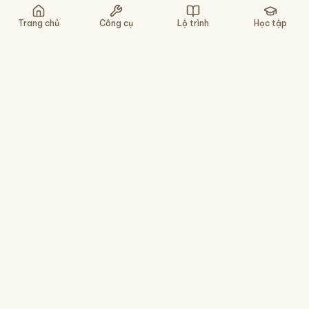
Nghe lại
Chậm
Gợi ý
Bỏ qua
Trang chủ
Công cụ
Lộ trình
Học tập
Nền tảng học tiếng Trung cho người Việt - tra
chữ, luyện viết, gõ pinyin, ôn tập HSK. Miễn phí,
không cần cài app.