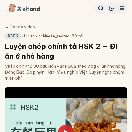
← Tất cả video
HSK 2
kênh
talkinchinese_redred
·
80
câu
Luyện chép chính tả HSK 2 — Đi
ăn ở nhà hàng
Chép chính tả 80 câu Hán văn HSK 2 theo vlog đi ăn nhà hàng
Đông Bắc. Có pinyin, Hán-Việt, nghĩa Việt. Luyện nghe chậm,
miễn phí.