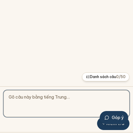
Danh sách câu
0
/
50
Góp ý
Kiểm tra