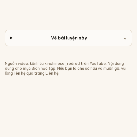
Về bài luyện này
⌄
Nguồn video: kênh
talkinchinese_redred
trên YouTube. Nội dung
dùng cho mục đích học tập. Nếu bạn là chủ sở hữu và muốn gỡ, vui
lòng liên hệ qua trang Liên hệ.