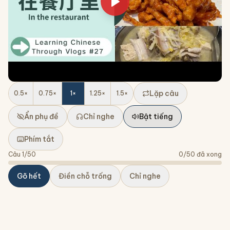
Lặp câu
0.5
×
0.75
×
1
×
1.25
×
1.5
×
Ẩn phụ đề
Chỉ nghe
Bật tiếng
Phím tắt
Câu
1
/
50
0
/
50
đã xong
Gõ hết
Điền chỗ trống
Chỉ nghe