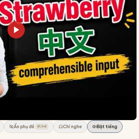
Ẩn phụ đề
Chỉ nghe
Bật tiếng
Alt+U