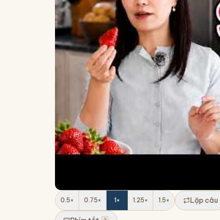
Lặp câu
0.5
×
0.75
×
1
×
1.25
×
1.5
×