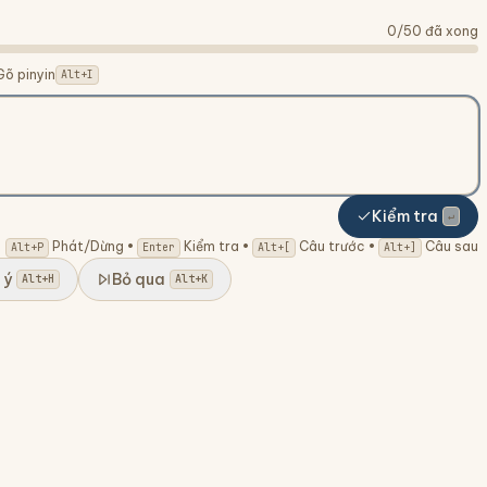
0
/
50
đã xong
Gõ pinyin
Alt+I
Kiểm tra
↵
Phát/Dừng
•
Kiểm tra
•
Câu trước
•
Câu sau
Alt+P
Enter
Alt+[
Alt+]
 ý
Bỏ qua
Alt+H
Alt+K