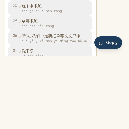
这个水很脏
28
zhè ge shuǐ hěn zāng
草莓很脏
29
cǎo méi hěn zāng
所以, 我们一定要把草莓洗洗干净
30
suǒ yǐ , wǒ men yí dìng yào bǎ cǎo méi xǐ xǐ gān jìng
Góp ý
洗干净
31
xǐ gān jìng
我去把水倒掉
32
wǒ qù bǎ shuǐ dào diào
我去把水倒掉
33
wǒ qù bǎ shuǐ dào diào
好啦
34
hǎo la
我回来啦
35
wǒ huí lái la
⌄
我回来啦
36