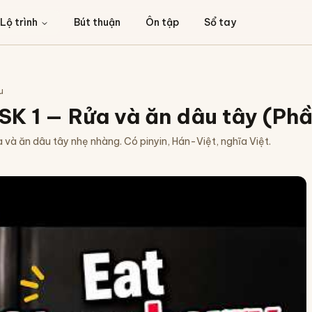
Lộ trình
Bút thuận
Ôn tập
Sổ tay
u
SK 1 — Rửa và ăn dâu tây (Phầ
 và ăn dâu tây nhẹ nhàng. Có pinyin, Hán-Việt, nghĩa Việt.