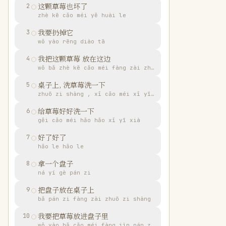
这颗草莓也坏了
2
zhè kē cǎo méi yě huài le
我要扔掉它
3
wǒ yào rēng diào tā
我把这颗草莓 放在这边
4
wǒ bǎ zhè kē cǎo méi fàng zài zhè biān
桌子上, 洗草莓洗一下
5
zhuō zi shàng , xǐ cǎo méi xǐ yī xià
给草莓好好洗一下
6
gěi cǎo méi hǎo hǎo xǐ yī xià
好了好了
7
hǎo le hǎo le
拿一个盘子
8
ná yí gè pán zi
把盘子放在桌子上
9
bǎ pán zi fàng zài zhuō zi shàng
我要把草莓放进盘子里
10
wǒ yào bǎ cǎo méi fàng jìn pán zi lǐ