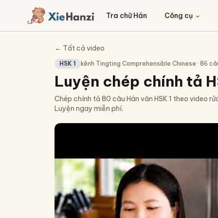
Tra chữ Hán
Công cụ
← Tất cả video
HSK 1
kênh
Tingting Comprehensible Chinese
·
86
câ
Luyện chép chính tả H
Chép chính tả 80 câu Hán văn HSK 1 theo video rửa
Luyện ngay miễn phí.