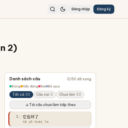
Đăng nhập
Đăng ký
n 2)
Danh sách câu
0
/
50
đã xong
Đúng
Gần đúng
Sai
Bỏ qua
Tất cả
50
Câu sai
0
Chưa làm
50
Tới câu chưa làm tiếp theo
它也坏了
1
tā yě huài le