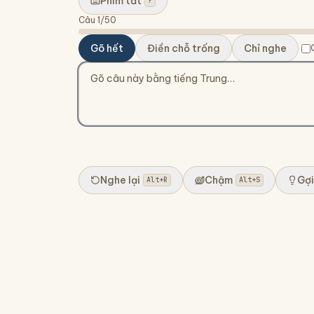
Phím tắt
?
Câu
1
/
50
Gõ hết
Điền chỗ trống
Chỉ nghe
Nghe lại
Chậm
Gợi
Alt+R
Alt+S