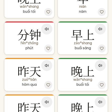
wǎn*shang
nián
buổi tối
năm
分钟
早上
fēn*zhōng
zǎo*shang
phút
buổi sáng
昨天
晚上
zuó*tiān
wǎn*shang
hôm qua
buổi tối
昨天
晚上