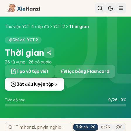
Thư viện YCT 4 cấp độ
YCT 2
Thời gian
Chủ đề ·
YCT 2
Thời gian
26
từ vựng ·
26
có audio
Tạo vở tập viết
Học bằng Flashcard
Bắt đầu luyện tập
Tiến độ học
0
/
26
·
0
%
Tất cả ·
26
26
0