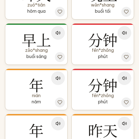
zuó*tiān
wǎn*shang
hôm qua
buổi tối
早上
分钟
zǎo*shang
fēn*zhōng
buổi sáng
phút
年
分钟
nián
fēn*zhōng
năm
phút
年
昨天