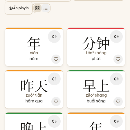
Ẩn pinyin
年
分钟
nián
fēn*zhōng
năm
phút
昨天
早上
zuó*tiān
zǎo*shang
hôm qua
buổi sáng
晚上
年