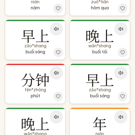
nián
zuó*tiān
năm
hôm qua
早上
晚上
zǎo*shang
wǎn*shang
buổi sáng
buổi tối
分钟
早上
fēn*zhōng
zǎo*shang
phút
buổi sáng
晚上
年
wǎn*shang
nián