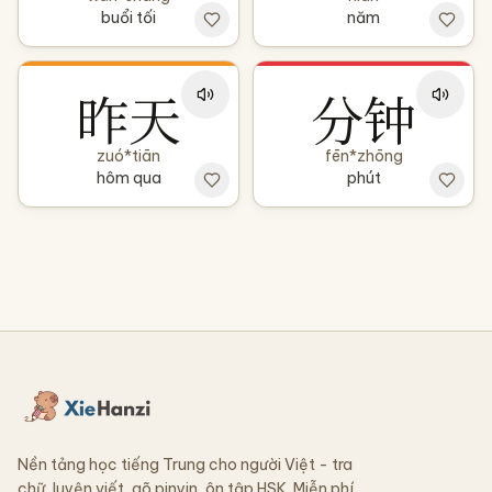
buổi tối
năm
昨天
分钟
zuó*tiān
fēn*zhōng
hôm qua
phút
Nền tảng học tiếng Trung cho người Việt - tra
chữ, luyện viết, gõ pinyin, ôn tập HSK. Miễn phí,