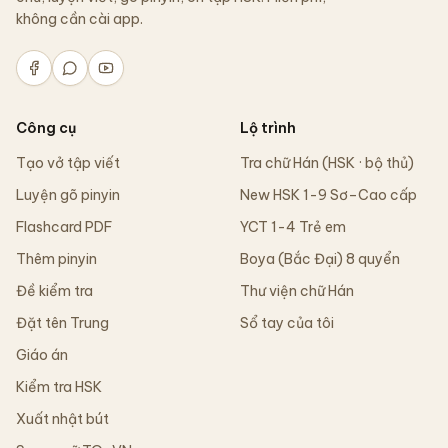
không cần cài app.
Công cụ
Lộ trình
Tạo vở tập viết
Tra chữ Hán (HSK · bộ thủ)
Luyện gõ pinyin
New HSK 1-9 Sơ–Cao cấp
Flashcard PDF
YCT 1-4 Trẻ em
Thêm pinyin
Boya (Bắc Đại) 8 quyển
Đề kiểm tra
Thư viện chữ Hán
Đặt tên Trung
Sổ tay của tôi
Giáo án
Kiểm tra HSK
Xuất nhật bút