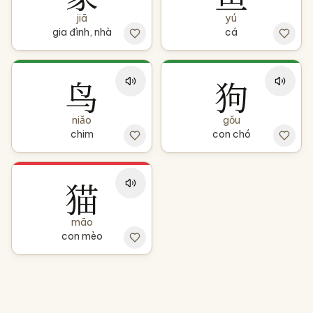
jiā
yú
gia đình, nhà
cá
鸟
狗
niǎo
gǒu
chim
con chó
猫
māo
con mèo