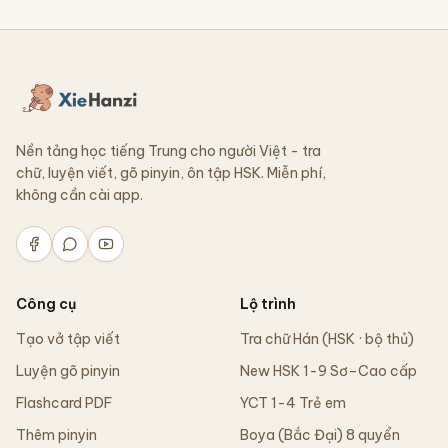
Nền tảng học tiếng Trung cho người Việt - tra
chữ, luyện viết, gõ pinyin, ôn tập HSK. Miễn phí,
không cần cài app.
Công cụ
Lộ trình
Tạo vở tập viết
Tra chữ Hán (HSK · bộ thủ)
Luyện gõ pinyin
New HSK 1-9 Sơ–Cao cấp
Flashcard PDF
YCT 1-4 Trẻ em
Thêm pinyin
Boya (Bắc Đại) 8 quyển