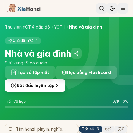
Thư viện YCT 4 cấp độ
YCT 1
Nhà và gia đình
Chủ đề ·
YCT 1
Nhà và gia đình
9
từ vựng ·
9
có audio
Tạo vở tập viết
Học bằng Flashcard
Bắt đầu luyện tập
Tiến độ học
0
/
9
·
0
%
Tất cả ·
9
9
0