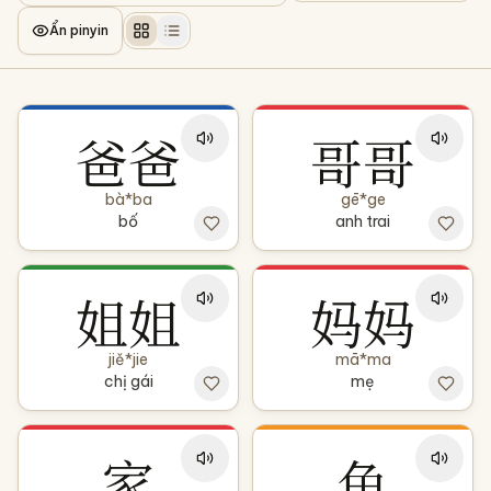
Ẩn pinyin
爸爸
哥哥
bà*ba
gē*ge
bố
anh trai
姐姐
妈妈
jiě*jie
mā*ma
chị gái
mẹ
家
鱼