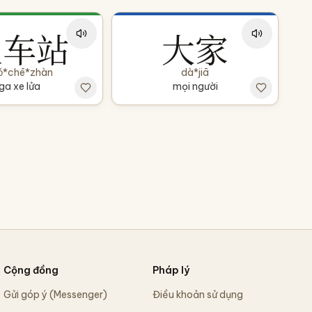
火车站
大家
ǒ*chē*zhàn
dà*jiā
ga xe lửa
mọi người
Cộng đồng
Pháp lý
Gửi góp ý (Messenger)
Điều khoản sử dụng