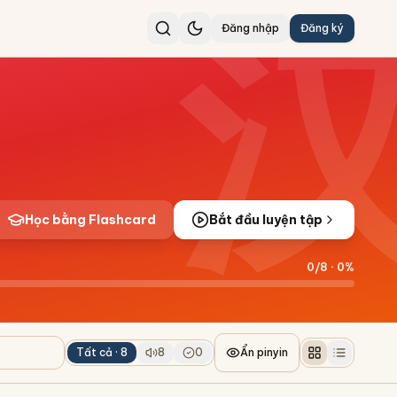
Đăng nhập
Đăng ký
Học bằng Flashcard
Bắt đầu luyện tập
0
/
8
·
0
%
Tất cả ·
8
8
0
Ẩn pinyin