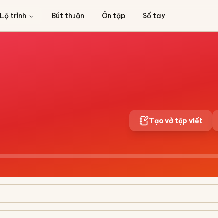
Lộ trình
Bút thuận
Ôn tập
Sổ tay
Tạo vở tập viết