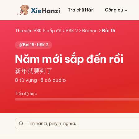
Tra chữ Hán
Công cụ
Thư viện HSK 6 cấp độ
HSK 2
Bài học
Bài
15
Bài
15
·
HSK 2
Năm mới sắp đến rồi
新年就要到了
8
từ vựng ·
8
có audio
Tiến độ học