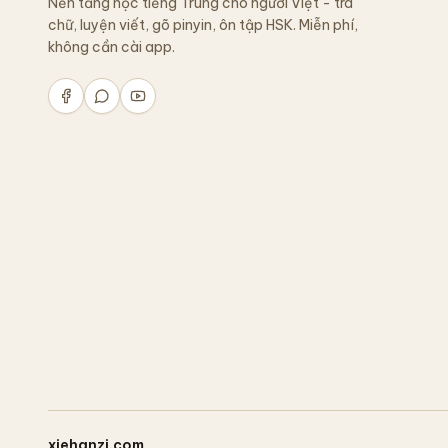
Nền tảng học tiếng Trung cho người Việt - tra
chữ, luyện viết, gõ pinyin, ôn tập HSK. Miễn phí,
không cần cài app.
xiehanzi.com