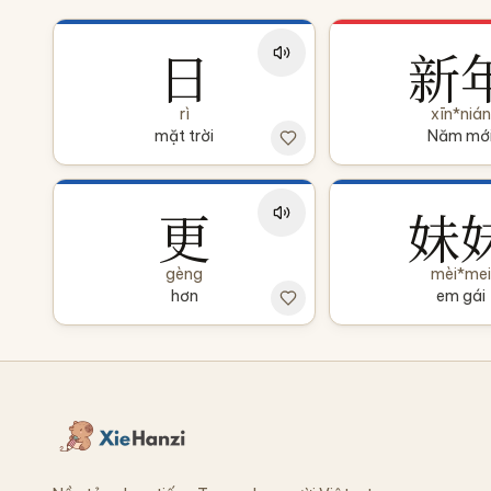
日
新
rì
xīn*nián
mặt trời
Năm mớ
更
妹
gèng
mèi*mei
hơn
em gái