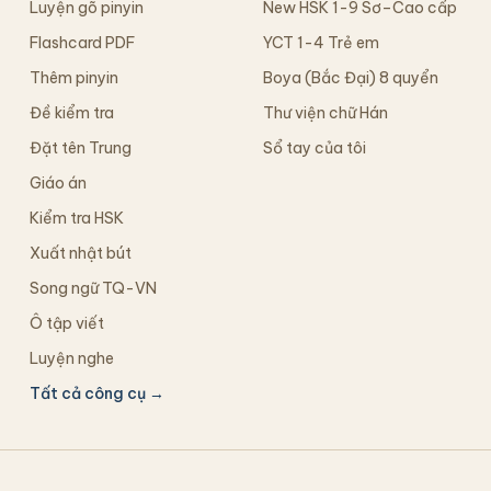
Luyện gõ pinyin
New HSK 1-9 Sơ–Cao cấp
Flashcard PDF
YCT 1-4 Trẻ em
Thêm pinyin
Boya (Bắc Đại) 8 quyển
Đề kiểm tra
Thư viện chữ Hán
Đặt tên Trung
Sổ tay của tôi
Giáo án
Kiểm tra HSK
Xuất nhật bút
Song ngữ TQ-VN
Ô tập viết
Luyện nghe
Tất cả công cụ →