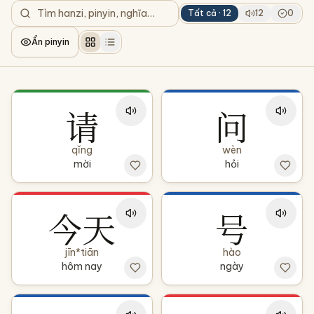
Tất cả ·
12
12
0
Ẩn pinyin
请
问
qǐng
wèn
mời
hỏi
今天
号
jīn*tiān
hào
hôm nay
ngày