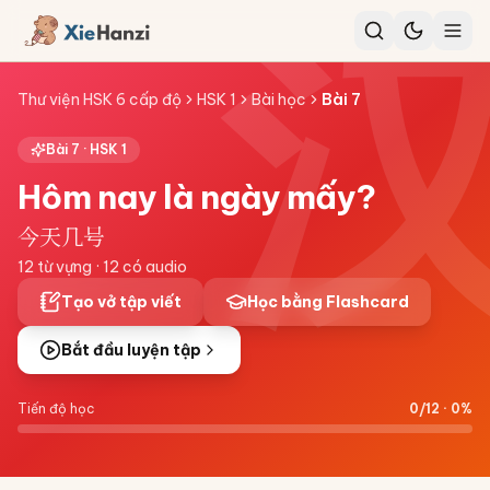
Thư viện HSK 6 cấp độ
HSK 1
Bài học
Bài
7
Bài
7
·
HSK 1
Hôm nay là ngày mấy?
今天几号
12
từ vựng ·
12
có audio
Tạo vở tập viết
Học bằng Flashcard
Bắt đầu luyện tập
Tiến độ học
0
/
12
·
0
%