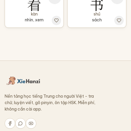
看
书
kàn
shū
nhìn, xem
sách
Nền tảng học tiếng Trung cho người Việt - tra
chữ, luyện viết, gõ pinyin, ôn tập HSK. Miễn phí,
không cần cài app.