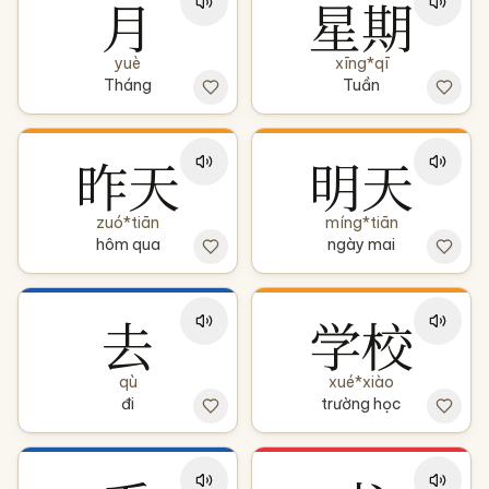
月
星期
yuè
xīng*qī
Tháng
Tuần
昨天
明天
zuó*tiān
míng*tiān
hôm qua
ngày mai
去
学校
qù
xué*xiào
đi
trường học