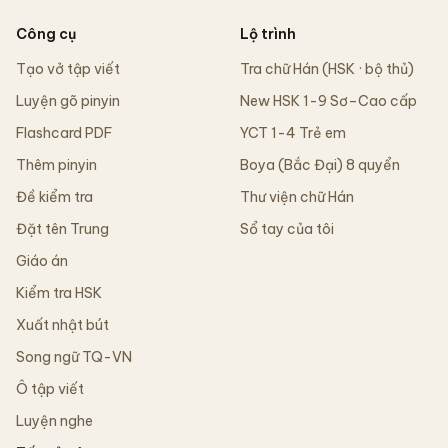
Công cụ
Lộ trình
Tạo vở tập viết
Tra chữ Hán (HSK · bộ thủ)
Luyện gõ pinyin
New HSK 1-9 Sơ–Cao cấp
Flashcard PDF
YCT 1-4 Trẻ em
Thêm pinyin
Boya (Bắc Đại) 8 quyển
Đề kiểm tra
Thư viện chữ Hán
Đặt tên Trung
Sổ tay của tôi
Giáo án
Kiểm tra HSK
Xuất nhật bút
Song ngữ TQ-VN
Ô tập viết
Luyện nghe