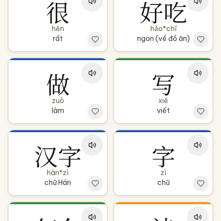
很
好吃
hěn
hǎo*chī
rất
ngon (về đồ ăn)
做
写
zuò
xiě
làm
viết
汉字
字
hàn*zì
zì
chữ Hán
chữ