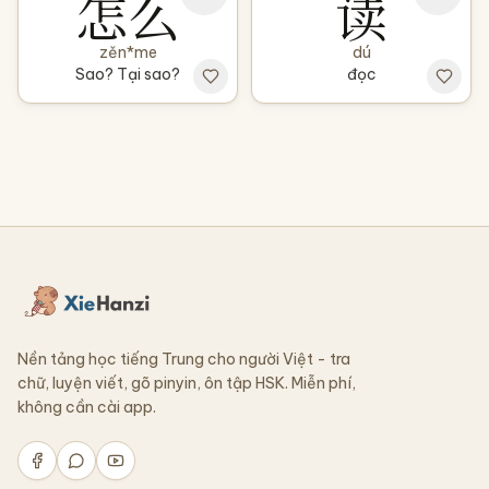
怎么
读
zěn*me
dú
Sao? Tại sao?
đọc
Nền tảng học tiếng Trung cho người Việt - tra
chữ, luyện viết, gõ pinyin, ôn tập HSK. Miễn phí,
không cần cài app.