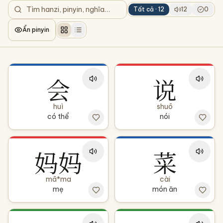
Tất cả ·
12
12
0
Ẩn pinyin
会
说
huì
shuō
có thể
nói
妈妈
菜
mā*ma
cài
mẹ
món ăn