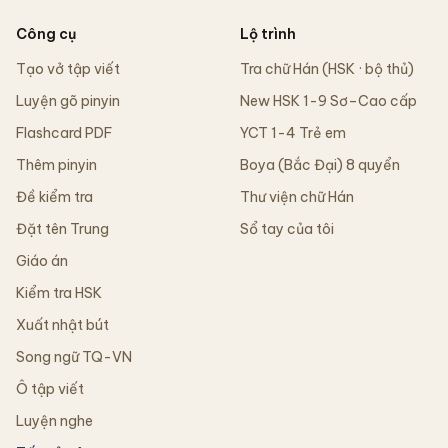
Công cụ
Lộ trình
Tạo vở tập viết
Tra chữ Hán (HSK · bộ thủ)
Luyện gõ pinyin
New HSK 1-9 Sơ–Cao cấp
Flashcard PDF
YCT 1-4 Trẻ em
Thêm pinyin
Boya (Bắc Đại) 8 quyển
Đề kiểm tra
Thư viện chữ Hán
Đặt tên Trung
Sổ tay của tôi
Giáo án
Kiểm tra HSK
Xuất nhật bút
Song ngữ TQ-VN
Ô tập viết
Luyện nghe