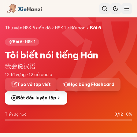
Thư viện HSK 6 cấp độ
HSK 1
Bài học
Bài
6
Bài
6
·
HSK 1
Tôi biết nói tiếng Hán
我会说汉语
12
từ vựng ·
12
có audio
Tạo vở tập viết
Học bằng Flashcard
Bắt đầu luyện tập
Tiến độ học
0
/
12
·
0
%