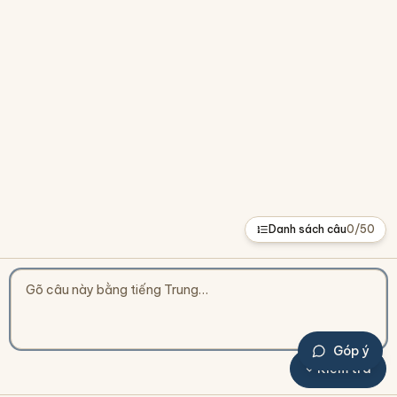
Danh sách câu
0
/
50
Góp ý
Kiểm tra