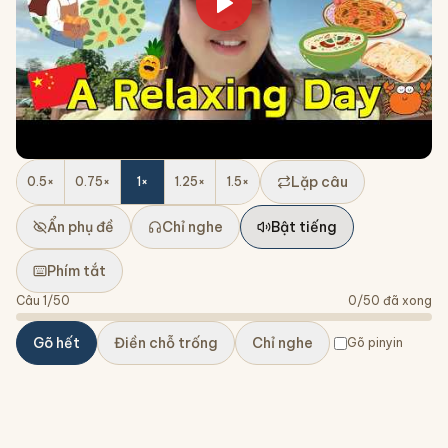
Lặp câu
0.5
×
0.75
×
1
×
1.25
×
1.5
×
Ẩn phụ đề
Chỉ nghe
Bật tiếng
Phím tắt
Câu
1
/
50
0
/
50
đã xong
Gõ hết
Điền chỗ trống
Chỉ nghe
Gõ pinyin