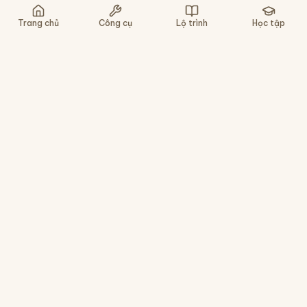
Nghe lại
Chậm
Gợi ý
Bỏ qua
Trang chủ
Công cụ
Lộ trình
Học tập
Nền tảng học tiếng Trung cho người Việt - tra
chữ, luyện viết, gõ pinyin, ôn tập HSK. Miễn phí,
không cần cài app.