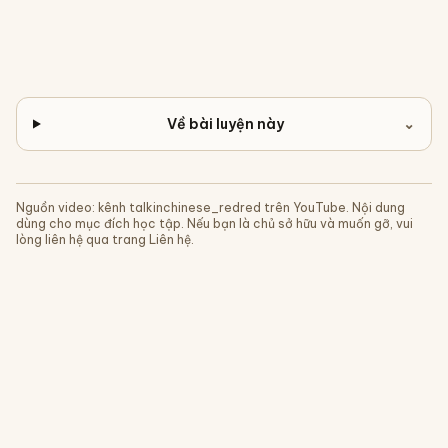
Về bài luyện này
⌄
Nguồn video: kênh
talkinchinese_redred
trên YouTube. Nội dung
dùng cho mục đích học tập. Nếu bạn là chủ sở hữu và muốn gỡ, vui
lòng liên hệ qua trang Liên hệ.